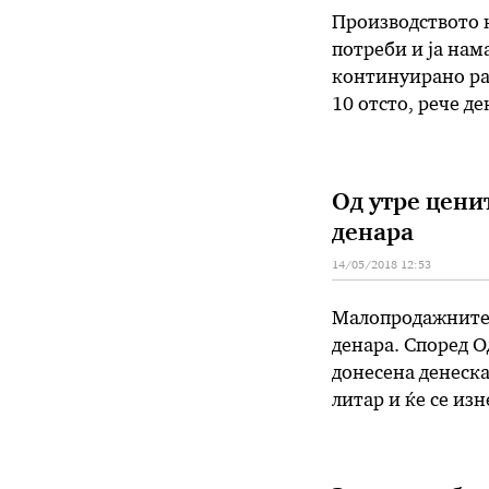
Производството н
потреби и ја нам
континуирано рас
10 отсто, рече д
водостопанство 
кланицата „Мич 
фармата „Единст
Од утре ценит
денара
14/05/2018 12:53
Малопродажните ц
денара. Според О
донесена денеска,
литар и ќе се изн
еден денар и ќе 