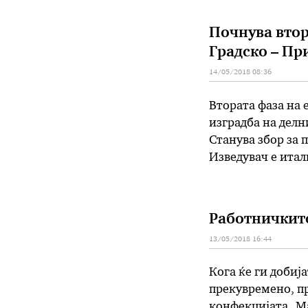
денар …
Почнува втор
Градско – Пр
14/05/2018 08:36
Втората фаза на 
изградба на делн
Станува збор за 
Изведувач е итал
фаза ќе го означ
врски Горан Суга
Работничките
13/05/2018 16:44
Кога ќе ги добиј
прекувремено, п
конфекцијата „М