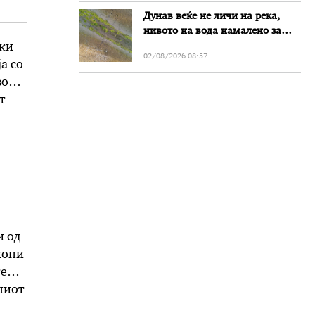
Дунав веќе не личи на река,
нивото на вода намалено за
речиси еден метар во Бугарија
оки
02/08/2026 08:57
а со
во
т
т и
и од
иони
те
ниот
…