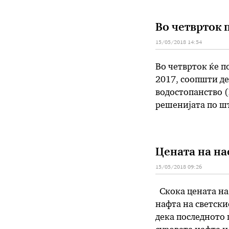
Во четврток 
15/05/2018 14:54
Во четврток ќе п
2017, соопшти де
водостопанство 
решенијата по шт
податоците, згол
над 23.400 тутун
Цената на на
15/05/2018 09:26
Скока цената на 
нафта на светски
дека последното 