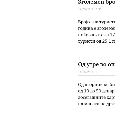
Зголемен бро
14/05/2018 10:50
Бројот на турист
година е зголемен
ноќевањата за 17
туристи од 25,1 
истиот месец лан
Од утре во о
14/05/2018 10:19
Од вторник ќе б
од 10 до 50 денар
досегашните харт
на мапата на држ
полимеризација 