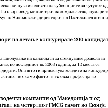
еска почнува исплатата на субвенциите за тутунот од
 По овој повод, министерот за земјоделство, шумарств
Љупчо Николовски, директорот на Платежната агенци
и и директорот на Државниот инспекторат за
е Станкоски ќе одржат прес-конференција во село
на Могила, на која ќе соопштат …
лори на летање конкурирале 200 кандида
за школување на кандидати за стекнување дозвола за
ање, по последниот во 2003 година, за 12 места се
ндидати. Она што ги привлекува младите да конкурир
 летање не е само фактот што оваа професија во
а од најплатените, туку и можноста за работа …
водечки компании од Македонија и од
аѓаат на четвртиот FMCG самит во Скопје