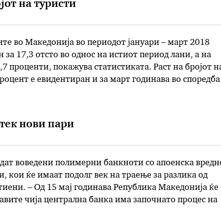
јот на туристи
ите во Македонија во периодот јануари – март 2018
 за 17,3 отсто во однос на истиот период лани, а на
,7 проценти, покажува статистиката. Раст на бројот н
процент е евидентиран и за март годинава во споредба
и, како и на ноќевањата, …
птек нови пари
идат воведени полимерни банкноти со апоенска вредн
и, кои ќе имаат подолг век на траење за разлика од
иени. – Од 15 мај годинава Република Македонија ќе
авите чија централна банка има започнато процес на
на банкнотите на националната валута. Македонскио