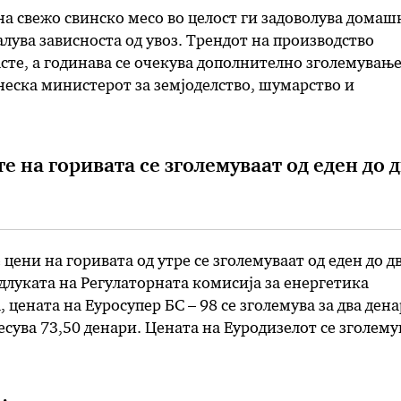
а свежо свинско месо во целост ги задоволува домаш
алува зависноста од увоз. Трендот на производство
те, а годинава се очекува дополнително зголемување
енеска министерот за земјоделство, шумарство и
Љупчо Николовски кој присуствуваше на отворањето 
Челопечко“, новиот преработувачки капацитет на
во …
е на горивата се зголемуваат од еден до 
ени на горивата од утре се зголемуваат од еден до д
длуката на Регулаторната комисија за енергетика
 цената на Еуросупер БС – 98 се зголемува за два дена
есува 73,50 денари. Цената на Еуродизелот се зголему
биде 63 денари за …