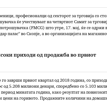
еници, професионалци од секторот за трговија со ст
увачка ќе учествуваат на четвртиот Самит за трговиј
потрошувачка (FMCG) што утре, 17. мај, ќе се одржи 
дар палас“ во Скопје, а во организацијата на магазино
е знаења пред повеќе од 300 професионалци од среднио
соки приходи од продажба во првиот
 го заврши првиот квартал од 2018 година, со приход
с од 5.208 милиони денари, споредбено со 5.103 мил
 период минатата година, како резултат на повисоки
 цени на горивото. Продажните количини на домаш
пазар се одвиваа со стабилен тек, што придонесе кон 