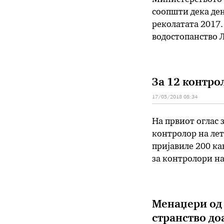
соопшти дека ден
реколатата 2017.
водостопанство 
Николче Бабовск
земјоделство Јан
Ивањевци, општи
За 12 контро
17/05/2018 08:34
На првиот оглас 
контролор на лет
пријавиле 200 ка
за контролори на
Македонија е едн
Менаџери од 
странство до