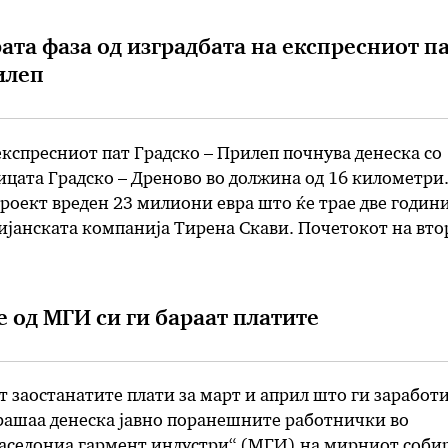
ата фаза од изградбата на експресниот п
илеп
експресниот пат Градско – Прилеп почнува денеска со
ицата Градско – Дреново во должина од 16 километри
проект вреден 23 милиони евра што ќе трае две години
ијанската компанија Тирена Скави. Почетокот на вто
ат премиерот Зоран Заев и министерот за танспорт и
рески.
 од МГИ си ги бараат платите
ат заостанатите плати за март и април што ги заработ
рашаа денеска јавно поранешните работнички во
аседониа гармент индустри“ (МГИ) на мирниот соби