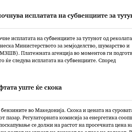
почнува исплатата на субвенциите за туту
очне исплатата на субвенциите за тутунот од реколат
неска Министерството за земјоделство, шумарство и
(МЗШВ). Платежната агенција во моментов ги подгот
о ќе следува исплатата на субвенциите. Според
емени субвенции за тутунот од реколтата 2017 ќе доб
ари. МЗШВ наведува дека годинава се постигна …
фтата уште ќе скока
бензините во Македонија. Скока и цената на суроват
от пазар. Регулаторната комисија за енергетика сооп
поскапување се должи на растот на просечната цена н