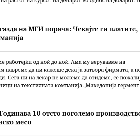
на растот на курсот на денарот во однос на доларот. 
на просечната цена на барел нафта изнесувала …
газда на МГИ порача: Чекајте ги платите,
рманија
е работејќи од ноќ до ноќ. Ама му верувавме на
м навреме да ни кажеше дека ја затвора фирмата, а не
ци. Сега ни на лекар не можеме да отидеме, се пожали
тници на текстилната компанија „Македонија гермент
 По повеќегодишна работа, газдата им се …
Годинава 10 отсто поголемо производств
нско месо