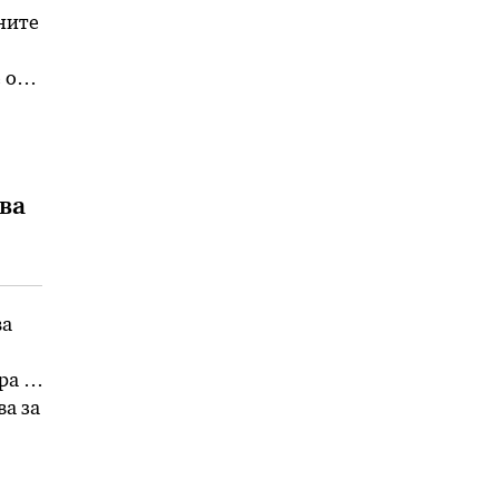
ните
 од
на
два
ва
ра за
ва за