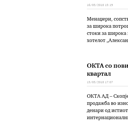
16/05/2018 15:19
Менаџери, сопств
за широка потрош
стоки за широка 
хотелот „Алексан
„InStore“. Своит
од …
ОКТА со пови
квартал
15/05/2018 17:07
ОКТА АД – Скопје
продажба во изно
денари од истиот
интернационални
и на странскиот 