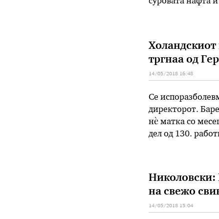
суровата нафта и 
изминатите 14 де
Холандскиот 
тргнаа од Ге
14/05/2018 16:48
Се испоразболевм
директорот. Баре
нѐ матка со месе
дел од 130. рабо
индустри“ (МГИ).
Николовски: 
на свежо сви
14/05/2018 15:04