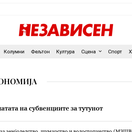
Колумни
Фељтон
Култура
Сцена
Спорт
Х
ОНОМИЈА
атата на субвенциите за тутунот
за земјоделство, шумарство и водостопанство (МЗШВ