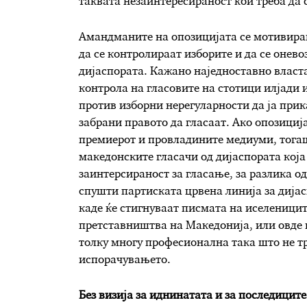
таквата незаинтересираност кои треба да с
Амандманите на опозицијата се мотивиран
да се контролираат изборите и да се онев
дијаспората. Кажано наједноставно власта
контрола на гласовите на стотици илјади 
против изборни нерегуларности да ја прик
забрани правото да гласаат. Ако опозициј
премиерот и провладините медиуми, тогаш
македонските гласачи од дијаспората која
заинтерсираност за гласање, за разлика о
спушти партиската црвена линија за дијасп
каде ќе стигнуваат писмата на иселеници
претставништва на Македонија, или овде 
толку многу професионална така што не тр
испорачувањето.
Без визија за иднинатата и за последиците