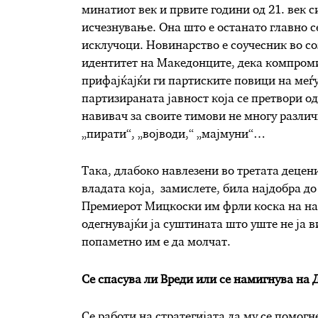
минатиот век и првите години од 21. век 
исчезнување. Она што е останато главно с
исклучоци. Новинарство е соучесник во с
идентитет на Македонците, дека компроми
прифајќајќи ги партиските повици на меѓу
партизираната јавност која се претвори од
навивач за своите тимови не многу различ
„пирати“, „војводи,“ „мајмуни“…
Така, длабоко навлезени во третата децени
владата која, замислете, била најдобра до
Премиерот Мицкоски им фрли коска на нав
одегнувајќи ја суштината што уште не ја 
попаметно им е да молчат.
Се спасува ли Вреди или се намигнува на
Се работи на стратегијата да му се помогн