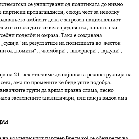
систематски се уништувани од политиката до нивно
е партиски пропагандисти, секоја чест за неколку
оздавањето амбиент дека е загрозен националниот
сите со соседите се велепредавства, папагалски
себни поделби и омраза. Така е создавана
 „судија“ на резултатите на политиката во жесток
ни од „комити“, „чкембари“, „шверцери“, „ајдуци“,
ја на 21. век стасавме до најновата реконструкција на
 сега, ама по промените ќе биде уште подобра.
ивачките групи да вршат празна слама, лесно
видоа заслепените аналитичари, или пак ја видоа ама
 ДУИ
е на коалицискиот партнер Вреди кој се обезвреднува