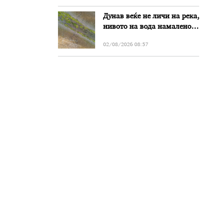
Дунав веќе не личи на река,
нивото на вода намалено
за речиси еден метар во
02/08/2026 08:57
Бугарија