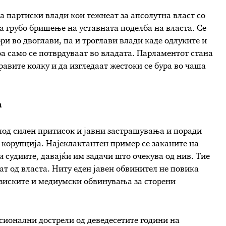
 партиски влади кои тежнеат за апсолутна власт со
а грубо бришење на уставната поделба на власта. Се
ри во двоглави, па и троглави влади каде одлуките и
оа само се потврдуваат во владата. Парламентот стана
авите колку и да изгледаат жестоки се бура во чаша
а
е под силен притисок и јавни застрашувања и поради
 корупција. Најеклактантен пример се заканите на
судиите, давајќи им задачи што очекува од нив. Тие
ат од власта. Ниту еден јавен обвинител не повика
изиските и медиумски обвинувања за сторени
сионални дострели од деведесетите години на