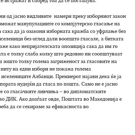
е истражат и според тоа да се постапува.
и од јасно видливите намери преку изборниот закон
озможат манупулациите со компјутерско гласање на
 сака да ја озакони изборната кражба со уфрлање без
иселеници без оглед дали воопшто гласале, а битката
аже како непријателската опозиција сака да им го
ата е толку слаба колку што редовно ни соопштуваат
 зошто толку голема загриженост за гласовите на
 ниту на едни избори не покажа голема
д иселениците Албанци. Премиерот најави дека ќе ја
ората нудејќи да гласа по пошта. Само не е јасно
те со гласачките ливчиња – во дипломатските
во ДИК. Ако доаѓаат овде, Поштата во Македонија е
еба да се секираме за ефикасноста во