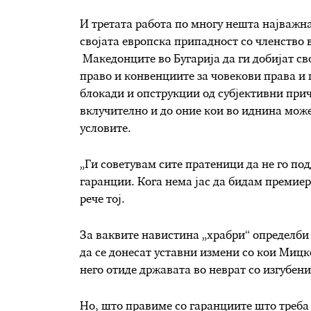
И третата работа по многу нешта најважна
својата европска припадност со членство
Македонците во Бугарија да ги добијат с
право и конвенциите за човекови права и 
блокади и опструкции од субјективни при
вклучително и до оние кои во иднина мож
условите.
„Ги советувам сите пратеници да не го по
гаранции. Кога нема јас да бидам премиер,
рече тој.
За ваквите навистина „храбри“ определби з
да се донесат уставни измени со кои Мицк
него отиде државата во неврат со изгубен
Но, што правиме со гаранциите што треба 