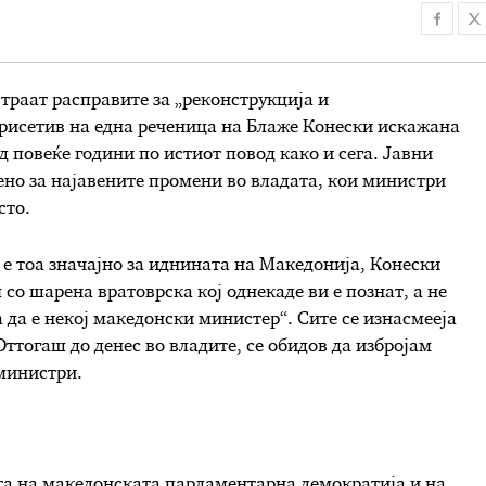
 траат расправите за „реконструкција и
присетив на една реченица на Блаже Конески искажана
д повеќе години по истиот повод како и сега. Јавни
но за најавените промени во владата, кои министри
сто.
 е тоа значајно за иднината на Македонија, Конески
м со шарена вратоврска кој однекаде ви е познат, а не
а да е некој македонски министер“. Сите се изнасмееја
ттогаш до денес во владите, се обидов да избројам
министри.
та на македонската парламентарна демократија и на