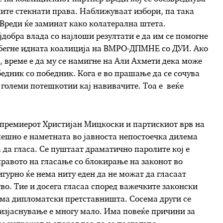
ните стекнати права. Наближуваат избори, па така
Вреди ќе заминат како колатерална штета.
добра влада со најлоши резултати е да им се помогне
дбегне идната коалиција на ВМРО-ДПМНЕ со ДУИ. Ако
, време е да му се намигне на Али Ахмети дека може
едник со победник. Кога е во прашање да се сочува
з големи потешкотии кај навивачите. Тоа е веќе
 премиерот Христијан Мицкоски и партискиот врв на
ешно е наметната во јавноста непостоечка дилема
 да гласа. Се пуштаат драматично паролите кој е
 правото на гласање со блокирање на законот во
урно ќе нема ниту еден да не можат да гласаат
во. Тие и досега гласаа според важечките законски
има дипломатски претставништа. Сосема други се
изјаснување е многу мало. Има повеќе причини за