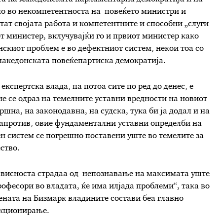
амо во некомпетентноста на повеќето министри и
отат својата работа и компетентните и способни „слуги
от министер, вклучувајќи го и првиот министер како
скиот проблем е во дефектниот систем, некои тоа со
македонската повеќепартиска демократија.
кспертска влада, па потоа сите по ред до денес, е
е се одраз на темелните уставни вредности на новиот
ршна, на законодавна, на судска, тука би ја додал и на
Напротив, овие фундаментални уставни определби на
 систем се погрешно поставени уште во темелите за
ство.
ависноста страдаа од непознавање на максимата уште
рофесори во владата, ќе има илјада проблеми“, така во
ената на Бизмарк владините состави беа главно
ункционирање.