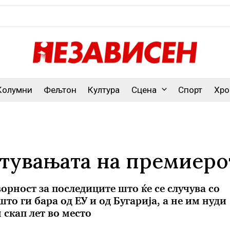
Колумни
Фељтон
Култура
Сцена
Спорт
Хро
етувањата на премиеро
ност за последиците што ќе се случува со
то ги бара од ЕУ и од Бугарија, а не им нуди
 скап лет во место