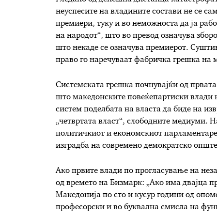
неуспесите на владините состави не се с
премиери, туку и во неможноста да ја раб
на народот“, што во превод означува збор
што некаде се означува премиерот. Суштин
право го наречуваат фабричка грешка на 
Системската грешка почнувајќи од првата е
што македонските повеќепартиски влади н
систем поделбата на власта да биде на изв
„четвртата власт“, слободните медиуми. 
политичкиот и економскиот парламентарен
изградба на современо демократско опште
Ако првите влади по прогласување на нез
од времето на Бизмарк: „Ако има двајца п
Македонија по сто и кусур години од опом
професорски и во буквална смисла на ф