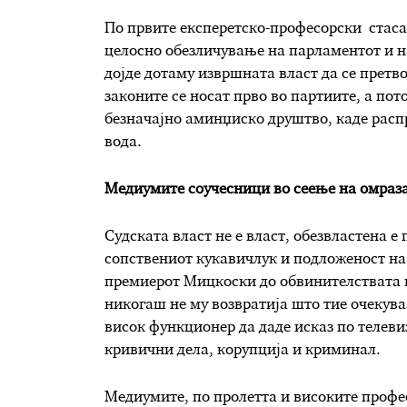
По првите експеретско-професорски стасаа
целосно обезличување на парламентот и н
дојде дотаму извршната власт да се претво
законите се носат прво во партиите, а пот
безначајно аминџиско друштво, каде распр
вода.
Медиумите соучесници во сеење на омраз
Судската власт не е власт, обезвластена 
сопствениот кукавичлук и подложеност на
премиерот Мицкоски до обвинителствата и 
никогаш не му возвратија што тие очекува
висок функционер да даде исказ по телев
кривични дела, корупција и криминал.
Медиумите, по пролетта и високите профе