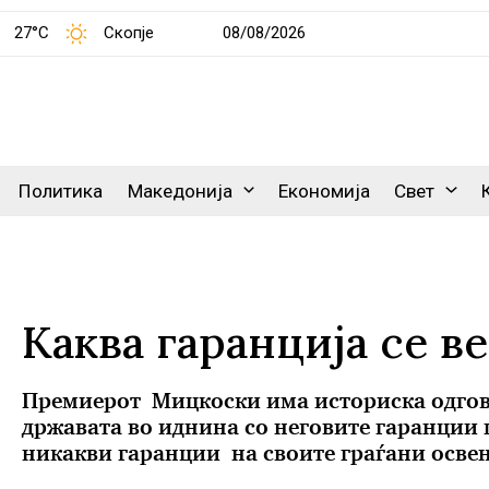
27°C
Скопје
08/08/2026
Политика
Македонија
Економија
Свет
Каква гаранција се в
Премиерот Мицкоски има историска одговор
државата во иднина со неговите гаранции ш
никакви гаранции на своите граѓани освен