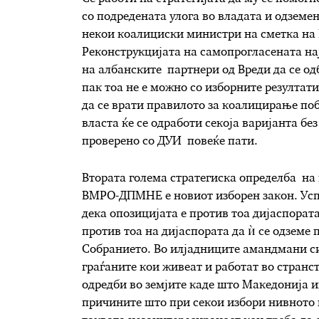
со подредената улога во владата и одземе
некои коалициски министри на сметка на 
Реконструкцијата на самопрогласената нај
на албанските партнери од Вреди да се о
пак тоа не е можно со изборните резултати
да се врати правилото за коалицирање поб
власта ќе се одработи секоја варијанта бе
проверено со ДУИ повеќе пати.
Втората голема стратегиска определба на
ВМРО-ДПМНЕ е новиот изборен закон. Усп
дека опозицијата е против тоа дијаспората
против тоа на дијаспората да ѝ се одземе
Собранието. Во илјадниците амандмани сиг
граѓаните кои живеат и работат во странст
одредби во земјите каде што Македонија 
причините што при секои избори нивното 