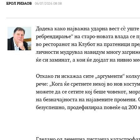
06/07/2026 08:08
ЕРОЛ РИЗАОВ
Додека како најважна ударна вест сѐ уште
ребрендирање“ на старо-новата влада се 
во ресторанот на Клубот на пратеници пре
личности мудруваа навидум многу загриже
ќе си заминат, а кои ќе дојдат на нивно ме
Откако ги искажаа сите „аргументи“ колку
рече: „Кога ќе сретнете некој во нов косту
можете да се сетите кој беше човекот, мор
на безначајноста на најавените промени. О
безуспешно, продефилираа повеќе од 200 
Гледано од денешна дистанца катастрофа