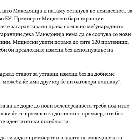
 што Македонија и натаму останува во неизвесност за
 во ЕУ. Премиерот Мицкоски бара гаранции
воите загарантирани права согласно меѓународното
гаранции дека Македонија нема да се соочува со нови
чини. Мицкоски упати порака до сите 120 пратеници,
еби би предложиле измени без исполнување на
ддржат ставот за уставни измени без да добиеме
 можеби ќе има друг кој ќе ви одговори поинаку“,
а да не дојде до нови велепередавста треба под итно
оски ќе се прогласи за доживотен премиер, оти без
ите идентитетски посебности.
да ги дадат премиерот и владата на македонската