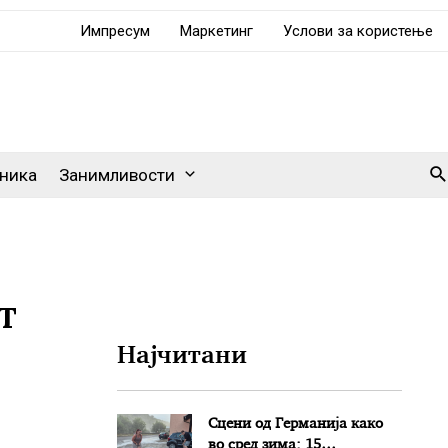
Импресум
Маркетинг
Услови за користење
Se
ника
Занимливости
т
Најчитани
Сцени од Германија како
во сред зима: 15