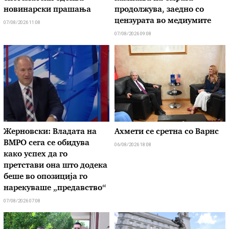
новинарски прашања
продолжува, заедно со
цензурата во медиумите
07/08/2026 11:08
07/08/2026 09:08
Жерновски: Владата на
Ахмети се сретна со Варнс
ВМРО сега се обидува
06/08/2026 18:08
како успех да го
претстави она што додека
беше во опозиција го
нарекуваше „предавство“
07/08/2026 07:08