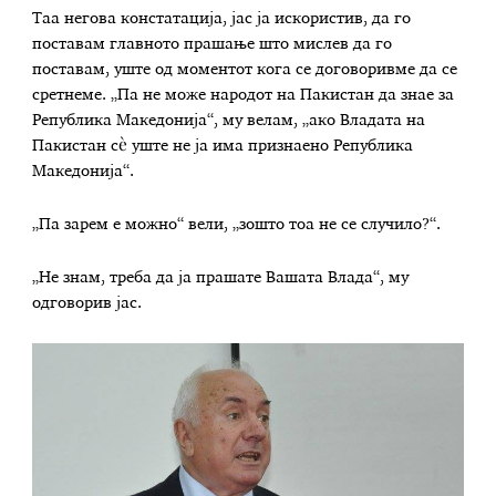
Таа негова констатација, јас ја искористив, да го
поставам главното прашање што мислев да го
поставам, уште од моментот кога се договоривме да се
сретнеме. „Па не може народот на Пакистан да знае за
Република Македонија“, му велам, „ако Владата на
Пакистан сè уште не ја има признаено Република
Македонија“.
„Па зарем е можно“ вели, „зошто тоа не се случило?“.
„Не знам, треба да ја прашате Вашата Влада“, му
одговорив јас.