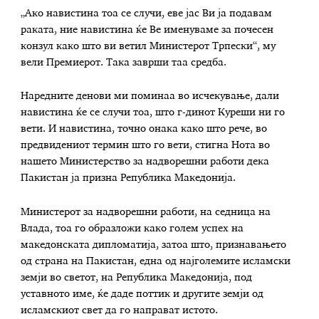
„Ако навистина тоа се случи, еве јас Ви ја подавам
раката, ние навистина ќе Ве именуваме за почесен
конзул како што ви ветил Министерот Трпески“, му
вели Премиерот. Така заврши таа средба.
Наредните денови ми поминаа во исчекување, дали
навистина ќе се случи тоа, што г-динот Куреши ни го
вети. И навистина, точно онака како што рече, во
предвидениот термин што го вети, стигна Нота во
нашето Министерство за надворешни работи дека
Пакистан ја призна Република Македонија.
Министерот за надворешни работи, на седница на
Влада, тоа го образложи како голем успех на
македонската дипломатија, затоа што, признавањето
од страна на Пакистан, една од најголемите исламски
земји во светот, на Република Македонија, под
уставното име, ќе даде поттик и другите земји од
исламскиот свет да го направат истото.