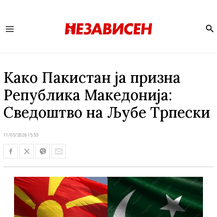
Se
Main
Menu
Како Пакистан ја призна
Република Македонија:
Сведоштво на Љубе Трпески
11/05/2026 15:55