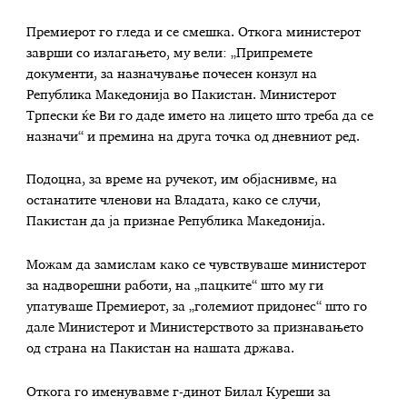
Премиерот го гледа и се смешка. Откога министерот
заврши со излагањето, му вели: „Припремете
документи, за назначување почесен конзул на
Република Македонија во Пакистан. Министерот
Трпески ќе Ви го даде името на лицето што треба да се
назначи“ и премина на друга точка од дневниот ред.
Подоцна, за време на ручекот, им објаснивме, на
останатите членови на Владата, како се случи,
Пакистан да ја признае Република Македонија.
Можам да замислам како се чувствуваше министерот
за надворешни работи, на „пацките“ што му ги
упатуваше Премиерот, за „големиот придонес“ што го
дале Министерот и Министерството за признавањето
од страна на Пакистан на нашата држава.
Откога го именувавме г-динот Билал Куреши за