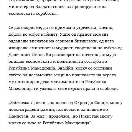
Тој бизнисмен, пројавил интерес да се сретне со некој
министер од Владата со цел за проширување на
економската соработка.
Се договоривме, да го примам и утредента, заедно,
дојдоа во мојот кабинет. Уште од првиот момент
оддаваше впечаток на сериозен бизнисмен, од него
извираше смиреност и мудрост, својствена на луѓето од
Далечниот Исток. Во разговорот на почеток јас му ја
опишав економската и политичката состојба во
Република Македонија. Знаејќи, колку се осетливи
луѓето од исламските земји по прашањето на верата,
му потенцирав дека муслиманите во Република
Македонија ги уживаат сите верски права и слободи.
„Забележав“, вели, „на патот од Охрид до Скопје, многу
новоизградени џамии, повисоки и од нашите во
Пакистан. За жал“, продолжи, „во Пакистан многу
малку се знае за Република Македонија“.