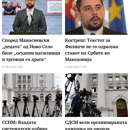
Според Манасиевски
Костреш: Текстот за
„децата“ од Ново Село
Филипче не го одразува
биле „осудени насилници
ставот на Србите во
и трговци со дрога“
Македонија
07/08/2026 13:08
07/08/2026 11:08
ССНМ: Владата
СДСМ вели организираната
систематски одбива
кампања на омраза