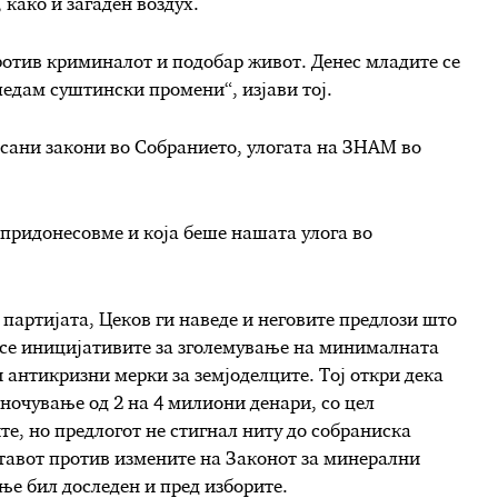
како и загаден воздух.
ротив криминалот и подобар живот. Денес младите се
гледам суштински промени“, изјави тој.
асани закони во Собранието, улогата на ЗНАМ во
придонесовме и која беше нашата улога во
 партијата, Цеков ги наведе и неговите предлози што
 се иницијативите за зголемување на минималната
 антикризни мерки за земјоделците. Тој откри дека
ночување од 2 на 4 милиони денари, со цел
е, но предлогот не стигнал ниту до собраниска
ставот против измените на Законот за минерални
ње бил доследен и пред изборите.