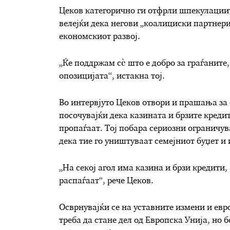
Цеков категорично ги отфрли шпекулациите
велејќи дека негови „коалициски партнери
економскиот развој.
„Ќе поддржам сè што е добро за граѓаните,
опозицијата“, истакна тој.
Во интервјуто Цеков отвори и прашања за 
посочувајќи дека казината и брзите кредит
пропаѓаат. Тој побара сериозни ограничу
дека тие го уништуваат семејниот буџет и
„На секој агол има казина и брзи кредити,
распаѓаат“, рече Цеков.
Осврнувајќи се на уставните измени и ев
треба да стане дел од Европска Унија, но 