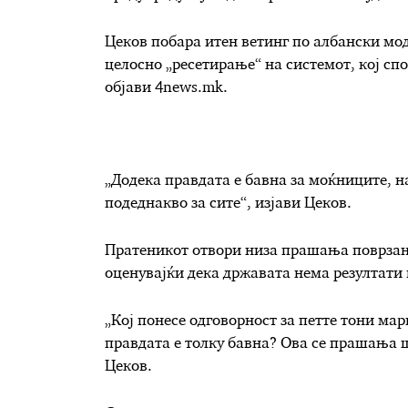
Цеков побара итен ветинг по албански мод
целосно „ресетирање“ на системот, кој спо
објави 4news.mk.
„Додека правдата е бавна за моќниците, на
подеднакво за сите“, изјави Цеков.
Пратеникот отвори низа прашања поврзани 
оценувајќи дека државата нема резултати 
„Кој понесе одговорност за петте тони ма
правдата е толку бавна? Ова се прашања ш
Цеков.