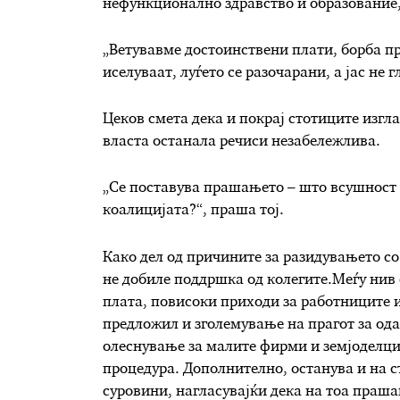
нефункционално здравство и образование, 
„Ветувавме достоинствени плати, борба п
иселуваат, луѓето се разочарани, а јас не 
Цеков смета дека и покрај стотиците изгл
власта останала речиси незабележлива.
„Се поставува прашањето – што всушност 
коалицијата?“, праша тој.
Како дел од причините за разидувањето со
не добиле поддршка од колегите.Меѓу нив
плата, повисоки приходи за работниците и
предложил и зголемување на прагот за ода
олеснување за малите фирми и земјоделцит
процедура. Дополнително, останува и на 
суровини, нагласувајќи дека на тоа праша