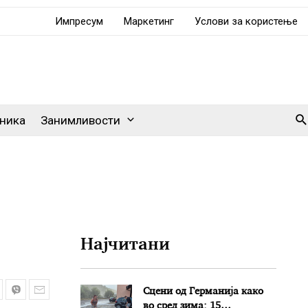
Импресум
Маркетинг
Услови за користење
Se
ника
Занимливости
Најчитани
Сцени од Германија како
во сред зима: 15