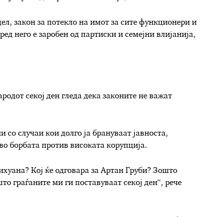
ел, закон за потекло на имот за сите функционери и
ред него е заробен од партиски и семејни влијанија,
родот секој ден гледа дека законите не важат
со случаи кои долго ја брануваат јавноста,
во борбата против високата корупција.
рихуана? Кој ќе одговара за Артан Груби? Зошто
то граѓаните ми ги поставуваат секој ден“, рече