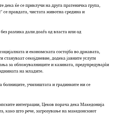
 дека ќе се приклучи на друга пратеничка група,
“ се правдата, чистата животна средина и
 без разлика дали доаѓа од власта или од
социјалната и економската состојба во државата,
и стануваат секојдневие, додека јавните услуги
вања за обложувалниците и казината, предупредувајќи
 иднината на младите.
 а болниците, училиштата и градинките ни се
ропските интеграции, Цеков порача дека Македонија
без, како што рече, загрозување на македонскиот