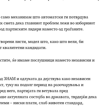
е само механизам што автоматски ги потврдува
к смета дека главниот проблем лежи во изборниот
т од партиските лидери наместо од граѓаните.
творени листи, модел што, како што вели, би
т квалитетни кандидати.
истите, ќе имаме послушници наместо независни и
д ЗНАМ и одлуката да дејствува како независен
кт, туку на подолг период на разочарувања и
ед него, партијата ги ветувала пред
ше актуелната состојба во државата, тврдејќи дека
леми – ниски плати, слаб животен стандард,