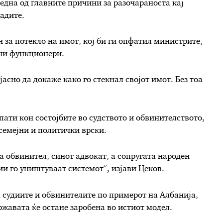
 една од главните причини за разочараноста кај
адите.
 за потекло на имот, кој би ги опфатил министрите,
ани функционери.
асно да докаже како го стекнал својот имот. Без тоа
ати кон состојбите во судството и обвинителството,
 семејни и политички врски.
та обвинител, синот адвокат, а сопругата народен
и го уништуваат системот“, изјави Цеков.
 судиите и обвинителите по примерот на Албанија,
жавата ќе остане заробена во истиот модел.