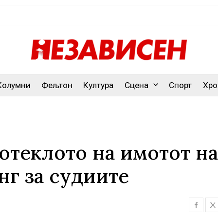
Колумни
Фељтон
Култура
Сцена
Спорт
Хро
потеклото на имотот на
нг за судиите