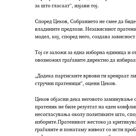
за што гласаат“, изјави тој.
Според Цеков, Собранието не смее да бид
владините предлози. Независниот пратени
модел, кој, според него, создава зависнос
Тој се заложи за една изборна единица и о
овозможил граѓаните директно да избираа
„Додека партиските врвови ги креираат л
стручни пратеници“, оцени Цеков.
Цеков објасни дека неговото заминување о
пратеник не биле резултат на еден конфли
несогласувања околу политиките што, спор
изборите.Пратеникот жестоко ја критикува
граѓаните и понатаму живеат со исти проб