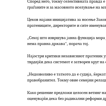
Според него, токму селективната правда е
граѓаните и за масовното иселување на мл
Цеков најави иницијатива за носење Закон
пратениците, директорите и сите именув
„Секој што извршува јавна функција мора ј
нема правна држава“, порача тој.
Најостри критики независниот пратеник уп
тврдејќи дека системот е затворен круг на
„Недозволиво е таткото да е судија, ќерка
правобранител. Токму овие семејни релаци
Како решение предложи целосен ветинг на
оценувајќи дека без радикални реформи др