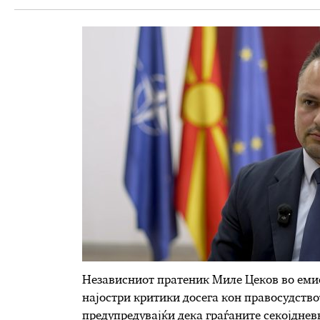
Независниот пратеник Миле Цеков во емис
најостри критики досега кон правосудство
предупредувајќи дека граѓаните секојдневн