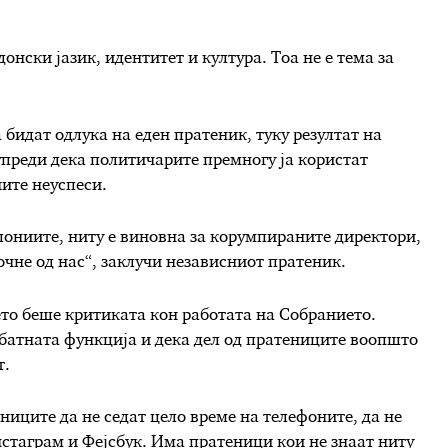
онски јазик, идентитет и култура. Тоа не е тема за
 бидат одлука на еден пратеник, туку резултат на
преди дека политичарите премногу ја користат
ите неуспеси.
епониите, ниту е виновна за корумпираните директори,
чне од нас“, заклучи независниот пратеник.
ето беше критиката кон работата на Собранието.
ебатната функција и дека дел од пратениците воопшто
т.
ниците да не седат цело време на телефоните, да не
нстаграм и Фејсбук. Има пратеници кои не знаат ниту