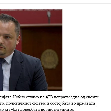
ијата Ноќно студио на 4ТВ испрати една од своите
то, политичкиот систем и состојбата во државата,
о ја губат довербата во институциите.