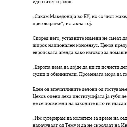
идентитет и јазик.
„Сакам Македонија во ЕУ, но со чист макед
преговарање“, истакна тој.
Според него, уставните измени не смеат да
широк национален консензус. Цеков преду
европската агенда како изговор за домашн
„Европа нема да дојде да ни ги исчисти д
судии и обвинители. Промената мора да по
Еден од впечатливите делови од гостувањ
Цеков оцени дека институцијата ја губи д
не се посветени на законите што ги гласаа
„Им сугерирам на колегите за време на сед
нарачуваат од Тему и да не скролаат на И