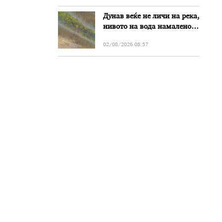
Дунав веќе не личи на река,
нивото на вода намалено
за речиси еден метар во
02/08/2026 08:57
Бугарија