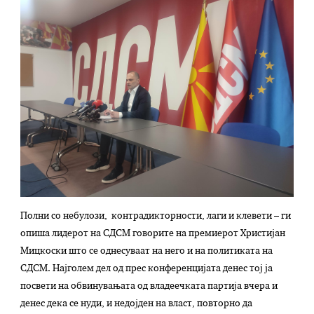
Полни со небулози, контрадикторности, лаги и клевети – ги
опиша лидерот на СДСМ говорите на премиерот Христијан
Мицкоски што се однесуваат на него и на политиката на
СДСМ. Најголем дел од прес конференцијата денес тој ја
посвети на обвинувањата од владеечката партија вчера и
денес дека се нуди, и недојден на власт, повторно да