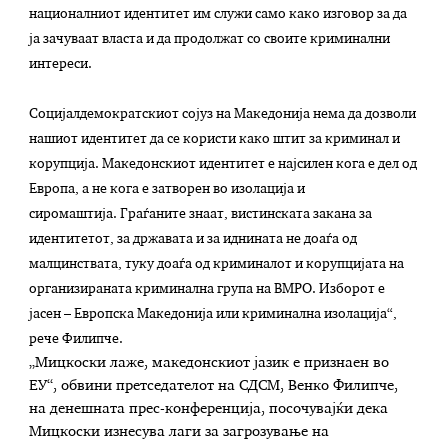
националниот идентитет им служи само како изговор за да
ја зачуваат власта и да продолжат со своите криминални
интереси.
Социјалдемократскиот сојуз на Македонија нема да дозволи
нашиот идентитет да се користи како штит за криминал и
корупција. Македонскиот идентитет е најсилен кога е дел од
Европа, а не кога е затворен во изолација и
сиромаштија. Граѓаните знаат, вистинската закана за
идентитетот, за државата и за иднината не доаѓа од
малцинствата, туку доаѓа од криминалот и корупцијата на
организираната криминална група на ВМРО. Изборот е
јасен – Европска Македонија или криминална изолација“,
рече Филипче.
„Мицкоски лаже, македонскиот јазик е признаен во
ЕУ“, обвини претседателот на СДСМ, Венко Филипче,
на денешната прес-конференција, посочувајќи дека
Мицкоски изнесува лаги за загрозување на