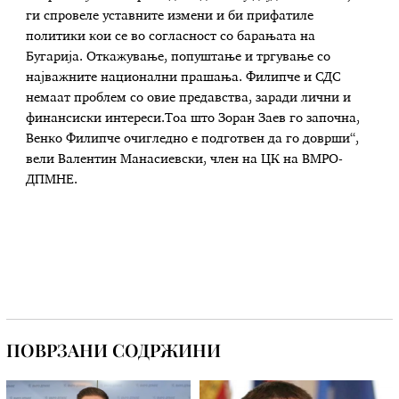
ги спровеле уставните измени и би прифатиле
политики кои се во согласност со барањата на
Бугарија. Откажување, попуштање и тргување со
најважните национални прашања. Филипче и СДС
немаат проблем со овие предавства, заради лични и
финансиски интереси.Тоа што Зоран Заев го започна,
Венко Филипче очигледно е подготвен да го доврши“,
вели Валентин Манасиевски, член на ЦК на ВМРО-
ДПМНЕ.
ПОВРЗАНИ СОДРЖИНИ