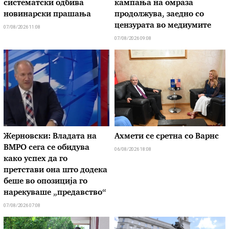
систематски одбива
кампања на омраза
новинарски прашања
продолжува, заедно со
цензурата во медиумите
07/08/2026 11:08
07/08/2026 09:08
Жерновски: Владата на
Ахмети се сретна со Варнс
ВМРО сега се обидува
06/08/2026 18:08
како успех да го
претстави она што додека
беше во опозиција го
нарекуваше „предавство“
07/08/2026 07:08