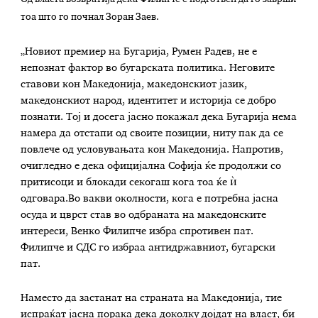
тоа што го почнал Зоран Заев.
„Новиот премиер на Бугарија, Румен Радев, не е
непознат фактор во бугарската политика. Неговите
ставови кон Македонија, македонскиот јазик,
македонскиот народ, идентитет и историја се добро
познати. Тој и досега јасно покажал дека Бугарија нема
намера да отстапи од своите позиции, ниту пак да се
повлече од условувањата кон Македонија. Напротив,
очигледно е дека официјална Софија ќе продолжи со
притисоци и блокади секогаш кога тоа ќе ѝ
одговара.Во вакви околности, кога е потребна јасна
осуда и цврст став во одбраната на македонските
интереси, Венко Филипче избра спротивен пат.
Филипче и СДС го избраа антидржавниот, бугарски
пат.
Наместо да застанат на страната на Македонија, тие
испраќат јасна порака дека доколку дојдат на власт, би