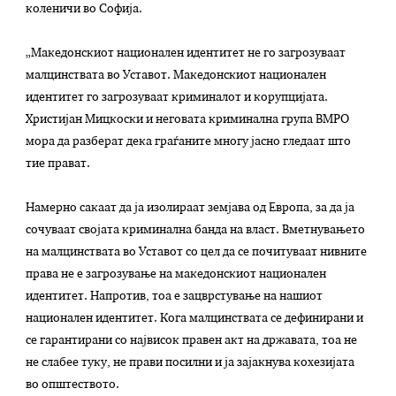
коленичи во Софија.
„Македонскиот национален идентитет не го загрозуваат
малцинствата во Уставот. Македонскиот национален
идентитет го загрозуваат криминалот и корупцијата.
Христијан Мицкоски и неговата криминална група ВМРО
мора да разберат дека граѓаните многу јасно гледаат што
тие прават.
Намерно сакаат да ja изолираат земјава од Европа, за да ja
сочуваат својата криминална банда на власт. Вметнувањето
на малцинствата во Уставот со цел да се почитуваат нивните
права не е загрозување на македонскиот национален
идентитет. Напротив, тоа е зацврстување на нашиот
национален идентитет. Кога малцинствата се дефинирани и
се гарантирани со највисок правен акт на државата, тоа не
не слабее туку, не прави посилни и ја зајакнува кохезијата
во општеството.