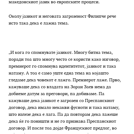
македонскиот јазик во европските процеси.
Околу јазикот и неговата загрозеност Филипче рече
исто така дека е лажна тема.
„И кога го спомнувате јазикот. Многу битна тема,
поради тоа што многу често се користи како изговор,
премиерот го спомнува идентитетот, јазикот и така
натаму. А тоа е само уште една тема на којашто
гледаме дека човекот е лажго. Премиерот лаже. Прво,
кажуваше дека со владата на Зоран Заев нема да
добиеме датум за преговори, па добиваме. Па
кажуваше дека јазикот е загрозен со Преспанскиот
договор, дека имало некакви фусноти и така натаму,
што излезе дека е лага. Па да повторам дека лажеше
дека ќе го поништи и не го признава Преспанскиот
договор. И после тоа дојде Францускиот предлог, во