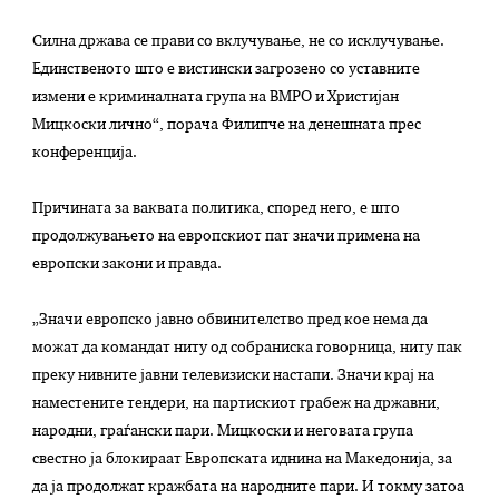
Силна држава се прави со вклучување, не со исклучување.
Единственото што е вистински загрозено со уставните
измени е криминалната група на ВМРО и Христијан
Мицкоски лично“, порача Филипче на денешната прес
конференција.
Причината за ваквата политика, според него, е што
продолжувањето на европскиот пат значи примена на
европски закони и правда.
„Значи европско јавно обвинителство пред кое нема да
можат да командат ниту од собраниска говорница, ниту пак
преку нивните јавни телевизиски настапи. Значи крај на
наместените тендери, на партискиот грабеж на државни,
народни, граѓански пари. Мицкоски и неговата група
свестно ја блокираат Европската иднина на Македонија, за
да ја продолжат кражбата на народните пари. И токму затоа