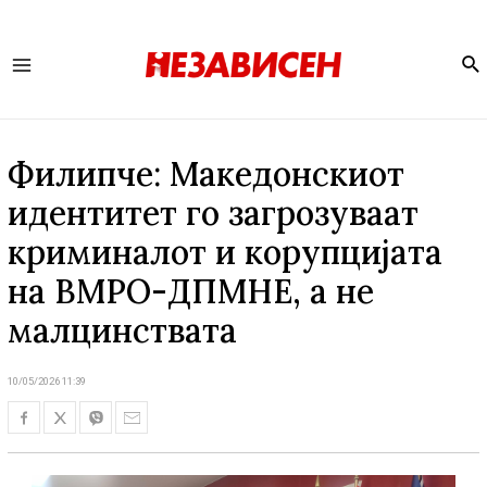
Se
Main
Menu
Филипче: Македонскиот
идентитет го загрозуваат
криминалот и корупцијата
на ВМРО-ДПМНЕ, а не
малцинствата
10/05/2026 11:39