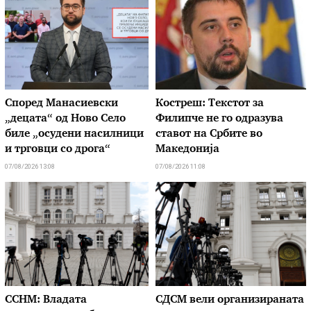
Според Манасиевски
Костреш: Текстот за
„децата“ од Ново Село
Филипче не го одразува
биле „осудени насилници
ставот на Србите во
и трговци со дрога“
Македонија
07/08/2026 13:08
07/08/2026 11:08
ССНМ: Владата
СДСМ вели организираната