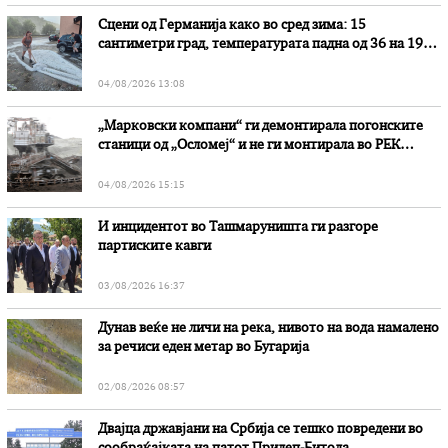
Сцени од Германија како во сред зима: 15
сантиметри град, температурата падна од 36 на 19
степени
04/08/2026 13:08
„Марковски компани“ ги демонтирала погонските
станици од „Осломеј“ и не ги монтирала во РЕК
„Битола“, стои во вештачењето на обвинителството
04/08/2026 15:15
И инцидентот во Ташмаруништa ги разгоре
партиските кавги
03/08/2026 16:37
Дунав веќе не личи на река, нивото на вода намалено
за речиси еден метар во Бугарија
02/08/2026 08:57
Двајца државјани на Србија се тешко повредени во