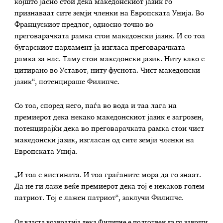
којшто јасно стои дека македонскиот јазик го
признаваат сите земји членки на Европската Унија. Во
Францускиот предлог, односно точно во
преговарачката рамка стои македонски јазик. И со тоа
бугарскиот парламент ја изгласа преговарачката
рамка за нас. Таму стои македонски јазик. Ниту како е
цитирано во Уставот, ниту фуснота. Чист македонски
јазик“, потенцираше Филипче.
Со тоа, според него, паѓа во вода и таа лага на
премиерот дека некако македонскиот јазик е загрозен,
потенцирајќи дека во преговарачката рамка стои чист
македонски јазик, изгласан од сите земји членки на
Европската Унија.
„И тоа е вистината. И тоа граѓаните мора да го знаат.
Да не ги лаже веќе премиерот дека тој е некаков голем
патриот. Тој е лажен патриот“, заклучи Филипче.
Од власта возвратија дека Филипче е подготвен да го заврши