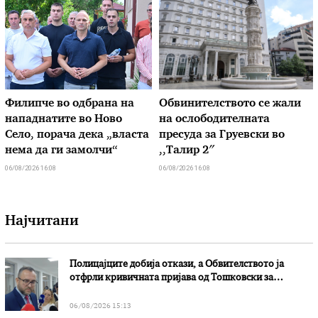
Филипче во одбрана на
Обвинителството се жали
нападнатите во Ново
на ослободителната
Село, порача дека „власта
пресуда за Груевски во
нема да ги замолчи“
,,Талир 2″
06/08/2026 16:08
06/08/2026 16:08
Најчитани
Полицајците добија откази, а Обвителството ја
отфрли кривичната пријава од Тошковски за
наводни злоупотреби
06/08/2026 15:13