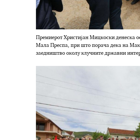
Премиерот Христијан Мицкоски денеска о
Мала Преспа, при што порача дека на Мак
заедништво околу клучните државни инте