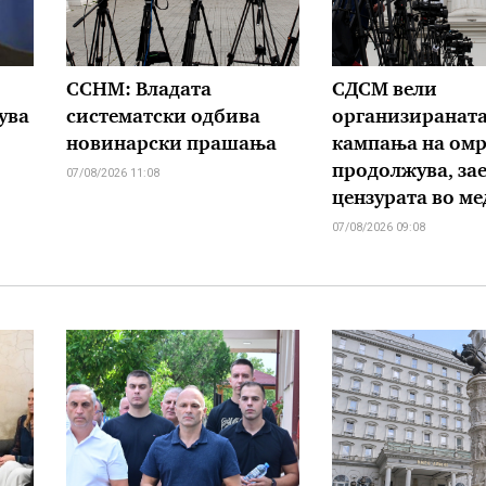
ССНМ: Владата
СДСМ вели
ува
систематски одбива
организиранат
новинарски прашања
кампања на омр
продолжува, зае
07/08/2026 11:08
цензурата во м
07/08/2026 09:08