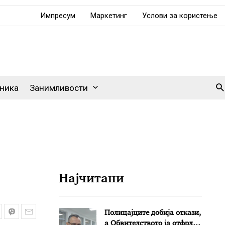
Импресум
Маркетинг
Услови за користење
Se
ника
Занимливости
Најчитани
Полицајците добија откази,
а Обвителството ја отфрли