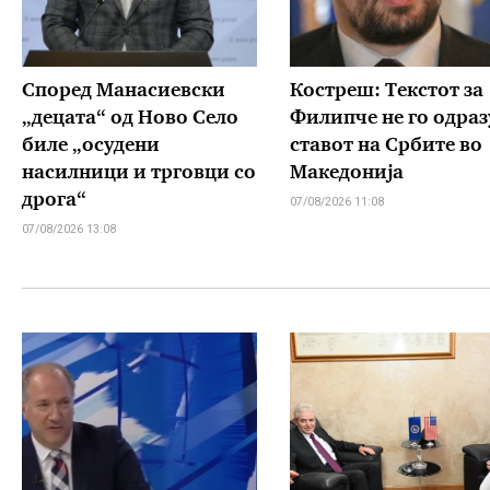
Според Манасиевски
Костреш: Текстот за
„децата“ од Ново Село
Филипче не го одраз
биле „осудени
ставот на Србите во
насилници и трговци со
Македонија
дрога“
07/08/2026 11:08
07/08/2026 13:08