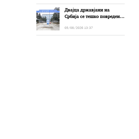
Двајца државјани на
Србија се тешко повредени
во сообраќајката на патот
05/08/2026 13:37
Прилеп-Битола