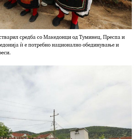
стварил средба со Македонци од Туминец, Преспа и
едонија ѝ е потребно национално обединување и
реси.