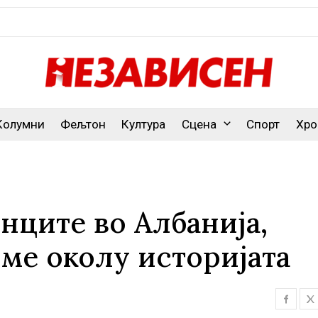
Колумни
Фељтон
Култура
Сцена
Спорт
Хро
нците во Албанија,
име околу историјата