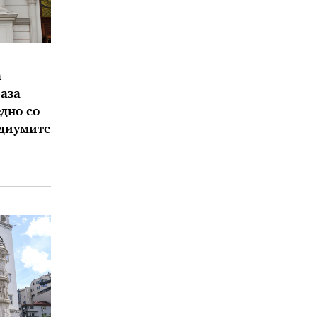
а
аза
дно со
едиумите