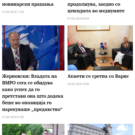
новинарски прашања
продолжува, заедно со
цензурата во медиумите
07/08/2026 11:08
07/08/2026 09:08
Жерновски: Владата на
Ахмети се сретна со Варнс
ВМРО сега се обидува
06/08/2026 18:08
како успех да го
претстави она што додека
беше во опозиција го
нарекуваше „предавство“
07/08/2026 07:08