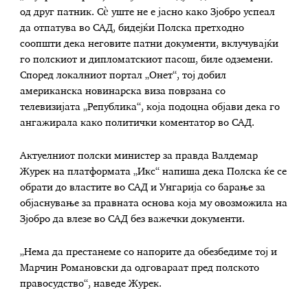
од друг патник. Сè уште не е јасно како Зјобро успеал
да отпатува во САД, бидејќи Полска претходно
соопшти дека неговите патни документи, вклучувајќи
го полскиот и дипломатскиот пасош, биле одземени.
Според локалниот портал „Онет“, тој добил
американска новинарска виза поврзана со
телевизијата „Република“, која подоцна објави дека го
ангажирала како политички коментатор во САД.
Актуелниот полски министер за правда Валдемар
Журек на платформата „Икс“ напиша дека Полска ќе се
обрати до властите во САД и Унгарија со барање за
објаснување за правната основа која му овозможила на
Зјобро да влезе во САД без важечки документи.
„Нема да престанеме со напорите да обезбедиме тој и
Марчин Романовски да одговараат пред полското
правосудство“, наведе Журек.