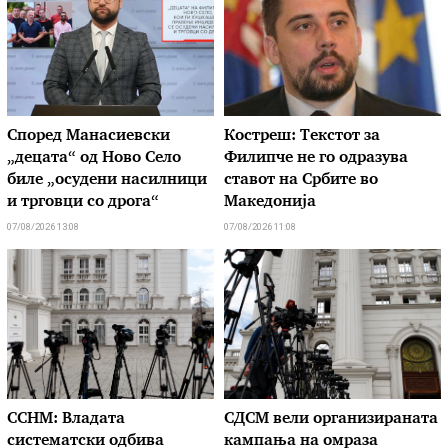
Според Манасиевски
Костреш: Текстот за
„децата“ од Ново Село
Филипче не го одразува
биле „осудени насилници
ставот на Србите во
и трговци со дрога“
Македонија
07/08/2026 13:08
07/08/2026 11:08
ССНМ: Владата
СДСМ вели организираната
систематски одбива
кампања на омраза