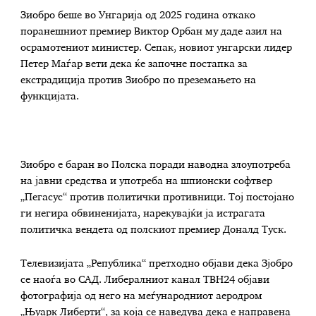
Зиобро беше во Унгарија од 2025 година откако
поранешниот премиер Виктор Орбан му даде азил на
осрамотениот министер. Сепак, новиот унгарски лидер
Петер Маѓар вети дека ќе започне постапка за
екстрадиција против Зиобро по преземањето на
функцијата.
Зиобро е баран во Полска поради наводна злоупотреба
на јавни средства и употреба на шпионски софтвер
„Пегасус“ против политички противници. Тој постојано
ги негира обвиненијата, нарекувајќи ја истрагата
политичка вендета од полскиот премиер Доналд Туск.
Телевизијата „Република“ претходно објави дека Зјобро
се наоѓа во САД. Либералниот канал ТВН24 објави
фотографија од него на меѓународниот аеродром
„Њуарк Либерти“, за која се наведува дека е направена