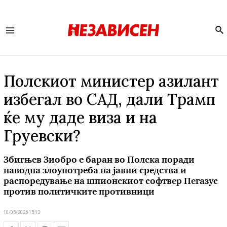
Se
Main
Menu
Полскиот министер азилант
избегал во САД, дали Трамп
ќе му даде виза и на
Груевски?
Збигњев Зиобро е баран во Полска поради
наводна злоупотреба на јавни средства и
распоредување на шпионскиот софтвер Пегазус
против политичките противници
10/05/2026 15:13