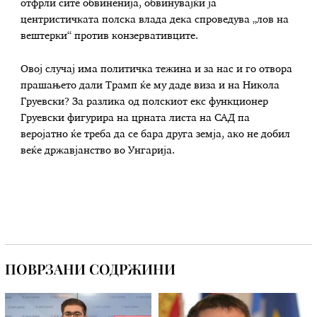
отфрли сите обвиненија, обвинувајќи ја
центристичката полска влада дека спроведува „лов на
вештерки“ против конзервативците.
Овoj случај има политичка тежина и за нас и го отвора
прашањето дали Трамп ќе му даде виза и на Никола
Груевски? За разлика од полскиот екс функционер
Груевски фигурира на црната листа на САД па
веројатно ќе треба да се бара друга земја, ако не добил
веќе државјанство во Унгарија.
ПОВРЗАНИ СОДРЖИНИ