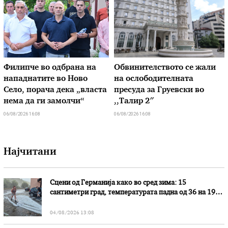
Филипче во одбрана на
Обвинителството се жали
нападнатите во Ново
на ослободителната
Село, порача дека „власта
пресуда за Груевски во
нема да ги замолчи“
,,Талир 2″
06/08/2026 16:08
06/08/2026 16:08
Најчитани
Сцени од Германија како во сред зима: 15
сантиметри град, температурата падна од 36 на 19
степени
04/08/2026 13:08