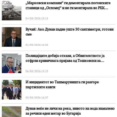
„Марковски компани“ ги демонтирала погонските
станици од „Осломеј“ и не ги монтирала во РЕК
„Битола“, стои во вештачењето на обвинителството
04/08/2026 15:15
Вучиќ: Ако Дунав падне уште 30 сантиметри, готови
сме
01/08/2026 16:28
Полицајците добија откази, а Обвителството ја
отфрли кривичната пријава од Тошковски за
наводни злоупотреби
06/08/2026 15:13
И инцидентот во Ташмаруништa ги разгоре
партиските кавги
03/08/2026 16:37
Дунав веќе не личи на река, нивото на вода намалено
за речиси еден метар во Бугарија