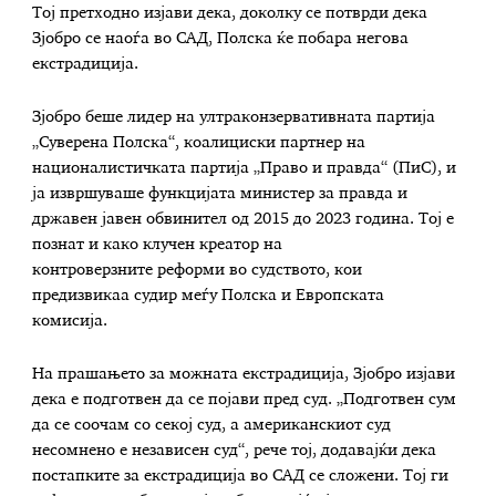
Тој претходно изјави дека, доколку се потврди дека
Зјобро се наоѓа во САД, Полска ќе побара негова
екстрадиција.
Зјобро беше лидер на ултраконзервативната партија
„Суверена Полска“, коалициски партнер на
националистичката партија „Право и правда“ (ПиС), и
ја извршуваше функцијата министер за правда и
државен јавен обвинител од 2015 до 2023 година. Тој е
познат и како клучен креатор на
контроверзните реформи во судството, кои
предизвикаа судир меѓу Полска и Европската
комисија.
На прашањето за можната екстрадиција, Зјобро изјави
дека е подготвен да се појави пред суд. „Подготвен сум
да се соочам со секој суд, а американскиот суд
несомнено е независен суд“, рече тој, додавајќи дека
постапките за екстрадиција во САД се сложени. Тој ги