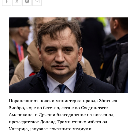
Поранешниот полски министер за правда Збигњев
Зиобро, кој е во бегство, сега е во Соединетите
Американски Држави благодарение на визата од
претседателот Доналд Трамп откако избега од
Унгарија, јавуваат локалните медиуми.