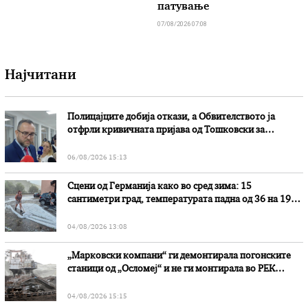
патување
07/08/2026 07:08
Најчитани
Полицајците добија откази, а Обвителството ја
отфрли кривичната пријава од Тошковски за
наводни злоупотреби
06/08/2026 15:13
Сцени од Германија како во сред зима: 15
сантиметри град, температурата падна од 36 на 19
степени
04/08/2026 13:08
„Марковски компани“ ги демонтирала погонските
станици од „Осломеј“ и не ги монтирала во РЕК
„Битола“, стои во вештачењето на обвинителството
04/08/2026 15:15