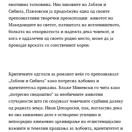
емотивна татковина. Низ ликовите на Јаблон и
Сибила, Павловски ја продолжува една од своите
препознатливи творечки преокупации: животот на
Македонците во светот, патиштата на иселеништвото,
болката на откорнатоста и надежта дека човекот, и
кога е оддалечен од своето родно место, може да ја
пронајде врската со сопствениот корен.
Критичките одгласи за романот веќе го препознаваат
„Јаблон и Сибила“ како потресна љубовна и
идентитетска приказна. Блаже Миневски го чита како
„потресно сведоштво“ за необичните животни
случајности што ги спојуваат човечките судбини далеку
од родната земја. Иван Џепароски, пак, нагласува дека
во ова книжевно дело е остварено успешно и
непосредно книжевно архивирање на егзистенцијално
важните и темелни прашања за љубовта, идентитетот и