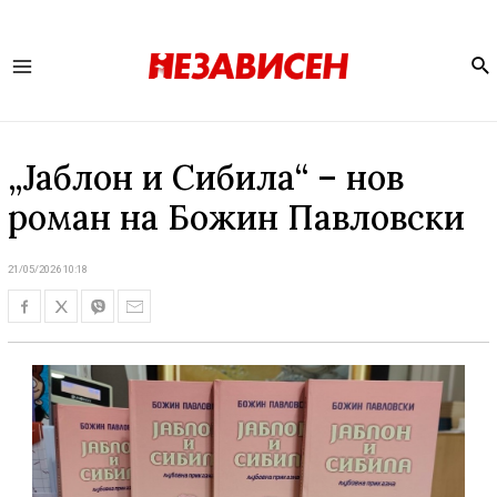
Se
Main
Menu
„Јаблон и Сибила“ – нов
роман на Божин Павловски
21/05/2026 10:18