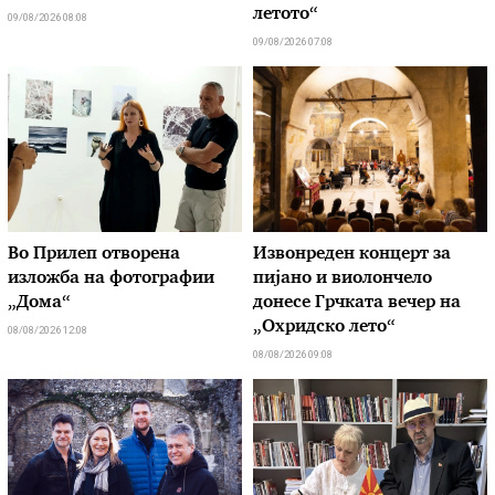
летото“
09/08/2026 08:08
09/08/2026 07:08
Во Прилеп отворена
Извонреден концерт за
изложба на фотографии
пијано и виолончело
„Дома“
донесе Грчката вечер на
„Охридско лето“
08/08/2026 12:08
08/08/2026 09:08