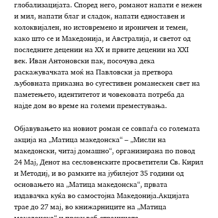
глобализацијата. Според него, романот напати е нежен
и мил, напати благ и сладок, напати едноставен и
колоквијален, но истовремено и ироничен и темен,
како што се и Македонија, и Австралија, и светот од
последните децении на XX и првите децении на XXI
век. Иван Антоновски пак, посочува дека
раскажувачката моќ на Павловски ја претвора
љубовната приказна во сугестивен романескен свет на
паметењето, идентитетот и човековата потреба да
најде дом во време на големи преместувања.
Објавувањето на новиот роман се совпаѓа со големата
акција на „Матица македонска“ – „Мисли на
македонски, читај домашно“, организирана по повод
24 Мај, Денот на сесловенските просветители Св. Кирил
и Методиј, и во рамките на јубилејот 35 години од
основањето на „Матица македонска“, првата
издавачка куќа во самостојна Македонија.Акцијата
трае до 27 мај, во книжарниците на „Матица