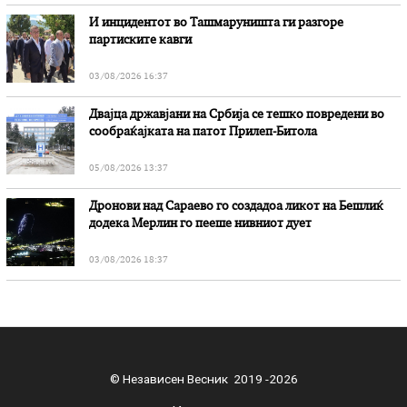
И инцидентот во Ташмаруништa ги разгоре
партиските кавги
03/08/2026 16:37
Двајца државјани на Србија се тешко повредени во
сообраќајката на патот Прилеп-Битола
05/08/2026 13:37
Дронови над Сараево го создадоа ликот на Бешлиќ
додека Мерлин го пееше нивниот дует
03/08/2026 18:37
© Независен Весник 2019 -2026