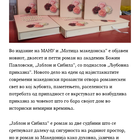
Во издание на МАНУ и „Матица македонска“ е објавен
новиот, дваесет и петти роман на академик Божин
Павловски, „Јаблон и Сибила“, со поднаслов „Љубовна
приказна“. Новото дело на еден од најистакнатите
современи македонски прозаисти отвора романескен
свет во кој љубовта, паметењето, раселеноста и
потребата од припадност се вкрстуваат во возбудлива
приказна за човекот што го бара својот дом во
историски немирни времиња.
„Јаблон и Сибила“ е роман за две судбини што се
сретнуваат далеку од сигурноста на родниот простор,
но и роман за Македонија како духовна, јазична и