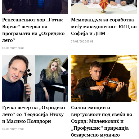
Ренесансниот хор „Готик
Меморандум за соработка
Војсис“ вечерва на
меѓу македонскиот КИЦ во
програмата на „Охридско
Софија и ДПМ
лето“
07/08/2026 09:08
08/08/2026 08:08
Грчка вечер на „Охридско
Силни емоции и
лето“ со Теодосија Нтоку
виртуозност под свеќи во
и Масимо Полидори
Охрид: Миленковиќ и
„Профундис“ приредија
07/08/2026 07:08
безвремено музичко