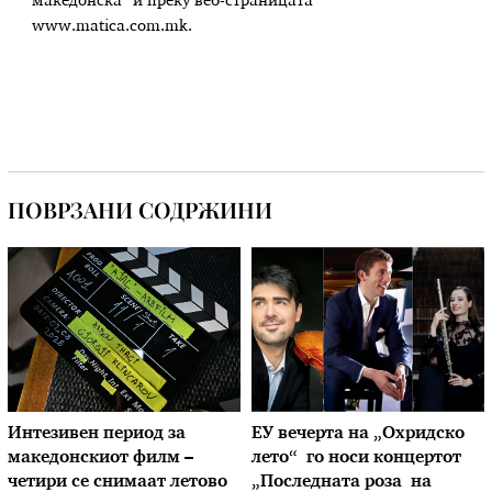
македонска“ и преку веб-страницата
www.matica.com.mk.
ПОВРЗАНИ СОДРЖИНИ
Интезивен период за
ЕУ вечерта на „Охридско
македонскиот филм –
лето“ го носи концертот
четири се снимаат летово
„Последната роза на