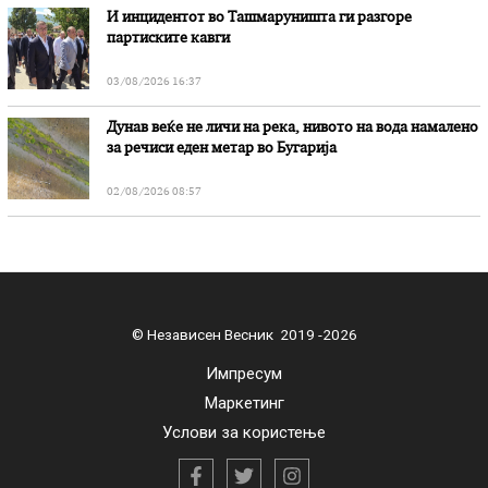
И инцидентот во Ташмаруништa ги разгоре
партиските кавги
03/08/2026 16:37
Дунав веќе не личи на река, нивото на вода намалено
за речиси еден метар во Бугарија
02/08/2026 08:57
© Независен Весник 2019 -2026
Импресум
Маркетинг
Услови за користење