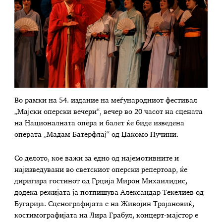
Во рамки на 54. издание на меѓународниот фестивал
„Мајски оперски вечери“, вечер во 20 часот на сцената
на Националната опера и балет ќе биде изведена
операта „Мадам Батерфлај“ од Џакомо Пучини.
Со делото, кое важи за едно од најемотивните и
најизведувани во светскиот оперски репертоар, ќе
диригира гостинот од Грција Мирон Михаилидис,
додека режијата ја потпишува Александар Текелиев од
Бугарија. Сценографијата е на Живојин Трајановиќ,
костимографијата на Лира Грабул, концерт-мајстор е