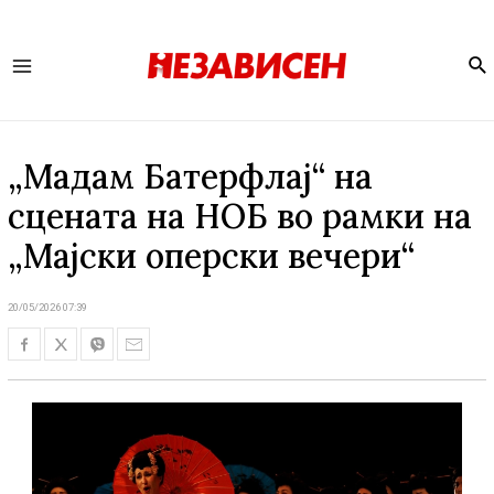
Se
Main
Menu
„Мадам Батерфлај“ на
сцената на НОБ во рамки на
„Мајски оперски вечери“
20/05/2026 07:39