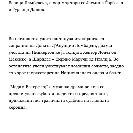
Верица Ламбевска, а хор-мајстори се Јасмина Ѓорѓеска
и Ѓургица Дашиќ.
Во насловната улога настапува италијанската
сопранистка Доната Д’Анунцио Ломбарди, додека
улогата на Пинкертон ќе ја толкува Хектор Лопез од
Мексико, а Шарплес – Енрико Маручи од Италија. Во
останатите улоги учествуваат домашни солисти, заедно
со хорот и оркестарот на Националната опера и балет.
„Мадам Батерфлај“ е музичка драма во која се
преплетуваат љубовта, надежта и предавството,
прикажани низ трагичната судбина на главната
хероина.