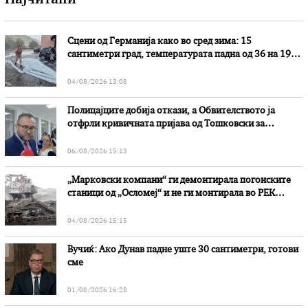
Најчитани
Сцени од Германија како во сред зима: 15
сантиметри град, температурата падна од 36 на 19
степени
04/08/2026 13:08
Полицајците добија откази, а Обвителството ја
отфрли кривичната пријава од Тошковски за
наводни злоупотреби
06/08/2026 15:13
„Марковски компани“ ги демонтирала погонските
станици од „Осломеј“ и не ги монтирала во РЕК
„Битола“, стои во вештачењето на обвинителството
04/08/2026 15:15
Вучиќ: Ако Дунав падне уште 30 сантиметри, готови
сме
01/08/2026 16:28