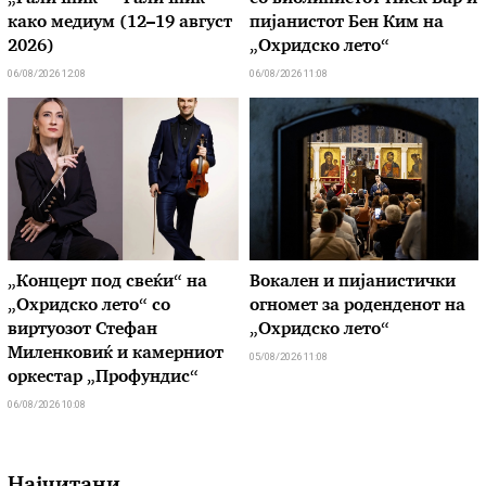
како медиум (12–19 август
пијанистот Бен Ким на
2026)
„Охридско лето“
06/08/2026 12:08
06/08/2026 11:08
„Концерт под свеќи“ на
Вокален и пијанистички
„Охридско лето“ со
огномет за роденденот на
виртуозот Стефан
„Охридско лето“
Миленковиќ и камерниот
05/08/2026 11:08
оркестар „Профундис“
06/08/2026 10:08