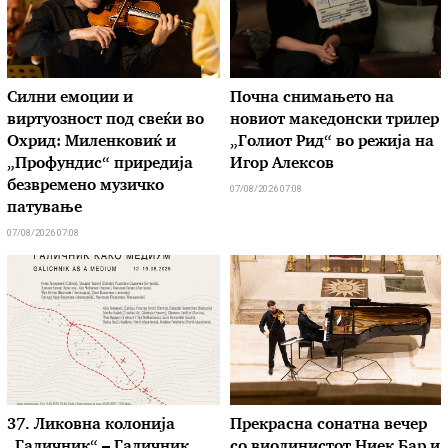
Силни емоции и
Почна снимањето на
виртуозност под свеќи во
новиот македонски трилер
Охрид: Миленковиќ и
„Голиот Рид“ во режија на
„Профундис“ приредија
Игор Алексов
безвремено музичко
07/08/2026 07:08
патување
07/08/2026 07:08
37. Ликовна колонија
Прекрасна сонатна вечер
„Галичник“ – Галичник
со виолинистот Ниек Бар и