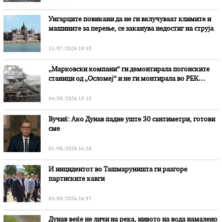
Унгарците повикани да не ги вклучуваат климите и
машините за перење, се заканува недостиг на струја
31/07/2026 19:10
„Марковски компани“ ги демонтирала погонските
станици од „Осломеј“ и не ги монтирала во РЕК
„Битола“, стои во вештачењето на обвинителството
04/08/2026 15:15
Вучиќ: Ако Дунав падне уште 30 сантиметри, готови
сме
01/08/2026 16:28
И инцидентот во Ташмаруништa ги разгоре
партиските кавги
03/08/2026 16:37
Дунав веќе не личи на река, нивото на вода намалено