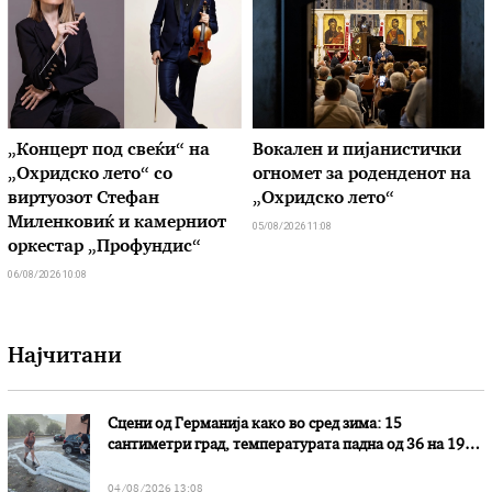
„Концерт под свеќи“ на
Вокален и пијанистички
„Охридско лето“ со
огномет за роденденот на
виртуозот Стефан
„Охридско лето“
Миленковиќ и камерниот
05/08/2026 11:08
оркестар „Профундис“
06/08/2026 10:08
Најчитани
Сцени од Германија како во сред зима: 15
сантиметри град, температурата падна од 36 на 19
степени
04/08/2026 13:08