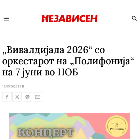
Se
Main
Menu
„Вивалдијада 2026“ со
оркестарот на „Полифонија“
на 7 јуни во НОБ
19/05/2026 13:48