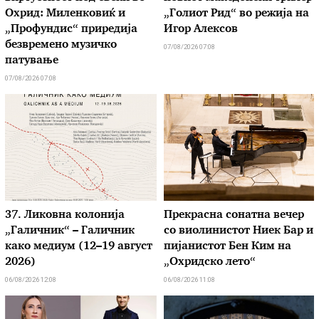
Охрид: Миленковиќ и
„Голиот Рид“ во режија на
„Профундис“ приредија
Игор Алексов
безвремено музичко
07/08/2026 07:08
патување
07/08/2026 07:08
37. Ликовна колонија
Прекрасна сонатна вечер
„Галичник“ – Галичник
со виолинистот Ниек Бар и
како медиум (12–19 август
пијанистот Бен Ким на
2026)
„Охридско лето“
06/08/2026 12:08
06/08/2026 11:08