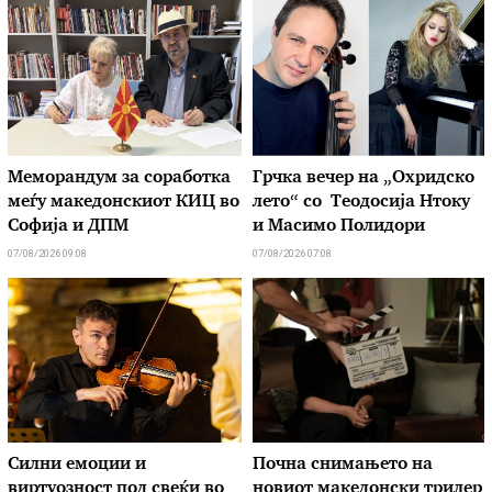
Меморандум за соработка
Грчка вечер на „Охридско
меѓу македонскиот КИЦ во
лето“ со Теодосија Нтоку
Софија и ДПМ
и Масимо Полидори
07/08/2026 09:08
07/08/2026 07:08
Силни емоции и
Почна снимањето на
виртуозност под свеќи во
новиот македонски трилер