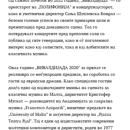
Од самиот почеток во 2022 година, „Вивалдијада“ — со
оркестарот на „ПОЛИФОНИЈА“ и концертмајсторот,
како и уметнички директор Сања Шуплевска-Боирал —
бележи големи успеси во своите примарни цели и
презентација пред домашната сцена. Тоа го
потврдуваат концертите пред преполни сали со
публика од сите генерации, како и сè поголемиот
интерес како кај солистите, така и кај љубителите на
класичната музика.
Оваа година „ВИВАЛДИЈАДА 2026“ за првпат се
реализира со меѓународен предзнак, во соработка со
гости од европски држави. Како специјален гостин
доаѓа едно од најзначајните имиња на сцената за
класична музика во Малта, диригентот Кристофер
Мускат — раководител на Академијата за сакрална
музика „Francesco Azopardi“, визитинг-предавач на
„University of Malta“ и актуелен директор на „Pjazza
Teatru Rjal“. Тој е еден од најистакнатите современи
малтешки композитори и диригенти, роден во 1977