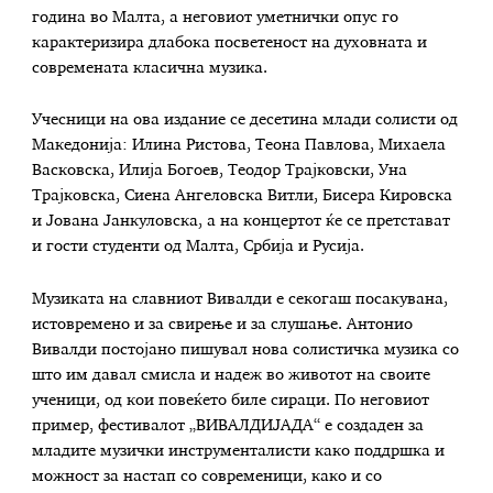
година во Малта, а неговиот уметнички опус го
карактеризира длабока посветеност на духовната и
современата класична музика.
Учесници на ова издание се десетина млади солисти од
Македонија: Илина Ристова, Теона Павлова, Михаела
Васковска, Илија Богоев, Теодор Трајковски, Уна
Трајковска, Сиена Ангеловска Витли, Бисера Кировска
и Јована Јанкуловска, а на концертот ќе се претстават
и гости студенти од Малта, Србија и Русија.
Музиката на славниот Вивалди е секогаш посакувана,
истовремено и за свирење и за слушање. Антонио
Вивалди постојано пишувал нова солистичка музика со
што им давал смисла и надеж во животот на своите
ученици, од кои повеќето биле сираци. По неговиот
пример, фестивалот „ВИВАЛДИЈАДА“ е создаден за
младите музички инструменталисти како поддршка и
можност за настап со современици, како и со