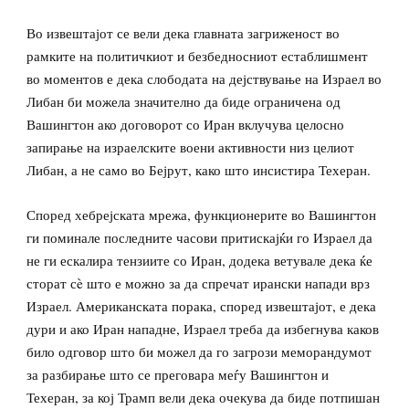
Во извештајот се вели дека главната загриженост во
рамките на политичкиот и безбедносниот естаблишмент
во моментов е дека слободата на дејствување на Израел во
Либан би можела значително да биде ограничена од
Вашингтон ако договорот со Иран вклучува целосно
запирање на израелските воени активности низ целиот
Либан, а не само во Бејрут, како што инсистира Техеран.
Според хебрејската мрежа, функционерите во Вашингтон
ги поминале последните часови притискајќи го Израел да
не ги ескалира тензиите со Иран, додека ветувале дека ќе
сторат сè што е можно за да спречат ирански напади врз
Израел. Американската порака, според извештајот, е дека
дури и ако Иран нападне, Израел треба да избегнува каков
било одговор што би можел да го загрози меморандумот
за разбирање што се преговара меѓу Вашингтон и
Техеран, за кој Трамп вели дека очекува да биде потпишан