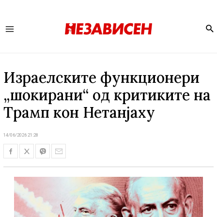
Se
Main
Menu
Израелските функционери
„шокирани“ од критиките на
Трамп кон Нетанјаху
14/06/2026 21:28