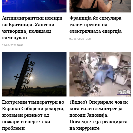
Антиимигрантски немири
Франција ќе симулира
во Британија. Уапсени
голем прекин на
четворица, полицаец
електричната енергија
каменуван
07/08/2026 10:08
07/08/2026 10:08
Екстремни температури во
(Видео) Оперирале човек
Европа: Соборени рекорди,
кога силен земјотрес ја
зголемен ризикот од
погоди Јапонија.
пожари и енергетски
Погледнете ја реакцијата
проблеми
на хирурзите