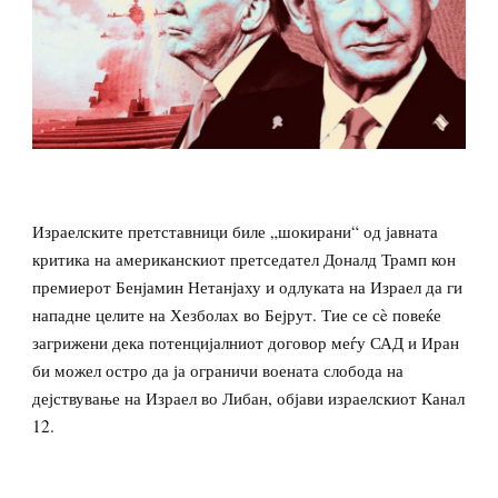
Израелските претставници биле „шокирани“ од јавната
критика на американскиот претседател Доналд Трамп кон
премиерот Бенјамин Нетанјаху и одлуката на Израел да ги
нападне целите на Хезболах во Бејрут. Тие се сè повеќе
загрижени дека потенцијалниот договор меѓу САД и Иран
би можел остро да ја ограничи воената слобода на
дејствување на Израел во Либан, објави израелскиот Канал
12.