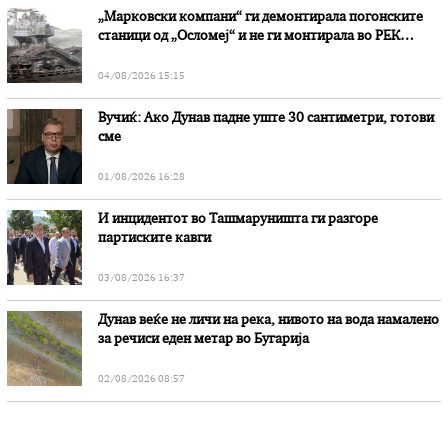
„Марковски компани“ ги демонтирала погонските
станици од „Осломеј“ и не ги монтирала во РЕК
„Битола“, стои во вештачењето на обвинителството
04/08/2026 15:15
Вучиќ: Ако Дунав падне уште 30 сантиметри, готови
сме
01/08/2026 16:28
И инцидентот во Ташмаруништa ги разгоре
партиските кавги
03/08/2026 16:37
Дунав веќе не личи на река, нивото на вода намалено
за речиси еден метар во Бугарија
02/08/2026 08:57