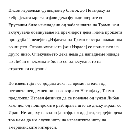
Висок израелски функционер близок до Нетанјаху за
хебрејската мрежа изјави дека функционерите во
Ерусалим биле изненадени од забелешките на Трамп, кои
вклучувале обвинување на премиерот дека „нема проклета
просудба “, велејќи: „Изјавата на Трамп е остра шлаканица
во лицето. Ограничувањата [кон Израел] се подигнати на
друго ниво. Очекувањето дека нема да нападнеме никаде
во Либан е некомпатибилно со однесувањето на
стратешки сојузник“.
Во извештајот се додава дека, за време на еден од
неговите неодамнешни разговори со Нетанјаху, Трамп
предложил Израел физички да се повлече од јужен Либан
како дел од пошироките разбирања што се дискутираат со
Иран. Нетанјаху наводно ја отфрлил идејата, тврдејќи дека
тоа нема да им служи ниту на израелските ниту на
американските интереси.