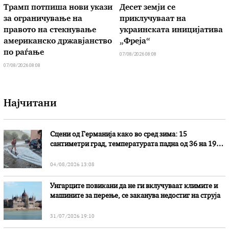
Трамп потпиша нови укази
Десет земји се
за ограничување на
приклучуваат на
правото на стекнување
украинската иницијатива
американско државјанство
„Фреја“
по раѓање
07/08/2026 08:08
07/08/2026 08:08
Најчитани
Сцени од Германија како во сред зима: 15
сантиметри град, температурата падна од 36 на 19
степени
04/08/2026 13:08
Унгарците повикани да не ги вклучуваат климите и
машините за перење, се заканува недостиг на струја
31/07/2026 19:10