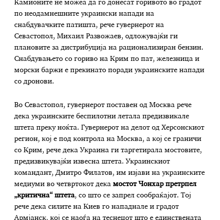
Камионите не можеа да го донесат горивото во градот
по неодамнешните украински напади на
снабдувачките патишта, рече гувернерот на
Севастопол, Михаил Развожаев, одложувајќи ги
плановите за дистрибуција на рационализиран бензин.
Снабдувањето со гориво на Крим по пат, железница и
морски баржи е прекинато поради украинските напади
со дронови.
Во Севастопол, гувернерот поставен од Москва рече
дека украинските беспилотни летала предизвикале
штета преку ноќта. Гувернерот на делот од Херсонскиот
регион, кој е под контрола на Москва, а кој се граничи
со Крим, рече дека Украина ги таргетирала мостовите,
предизвикувајќи извесна штета. Украинскиот
командант, Дмитро Филатов, им изјави на украинските
медиуми во четвртокот дека
мостот Чонхар претрпел
„критична“ штета
, со што се запрел сообраќајот. Тој
рече дека силите на Киев го нападнале и градот
Армјанск, кој се наоѓа на теснецот што е единствената