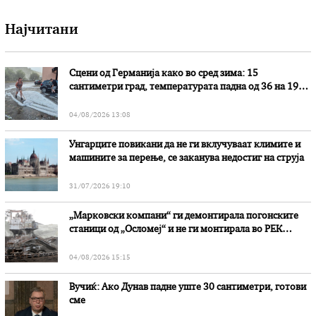
Најчитани
Сцени од Германија како во сред зима: 15
сантиметри град, температурата падна од 36 на 19
степени
04/08/2026 13:08
Унгарците повикани да не ги вклучуваат климите и
машините за перење, се заканува недостиг на струја
31/07/2026 19:10
„Марковски компани“ ги демонтирала погонските
станици од „Осломеј“ и не ги монтирала во РЕК
„Битола“, стои во вештачењето на обвинителството
04/08/2026 15:15
Вучиќ: Ако Дунав падне уште 30 сантиметри, готови
сме