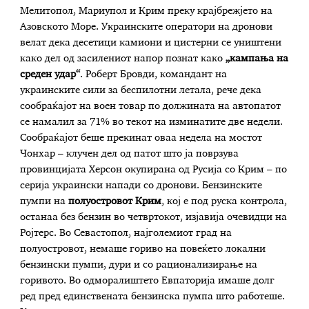
Мелитопол, Мариупол и Крим преку крајбрежјето на
Азовското Море. Украинските оператори на дронови
велат дека десетици камиони и цистерни се уништени
како дел од засилениот напор познат како
„кампања на
среден удар“
. Роберт Бровди, командант на
украинските сили за беспилотни летала, рече дека
сообраќајот на воен товар по должината на автопатот
се намалил за 71% во текот на изминатите две недели.
Сообраќајот беше прекинат оваа недела на мостот
Чонхар – клучен дел од патот што ја поврзува
провинцијата Херсон окупирана од Русија со Крим – по
серија украински напади со дронови. Бензинските
пумпи на
полуостровот Крим
, кој е под руска контрола,
останаа без бензин во четвртокот, изјавија очевидци на
Ројтерс. Во Севастопол, најголемиот град на
полуостровот, немаше гориво на повеќето локални
бензински пумпи, дури и со рационализирање на
горивото. Во одморалиштето Евпаторија имаше долг
ред пред единствената бензинска пумпа што работеше.