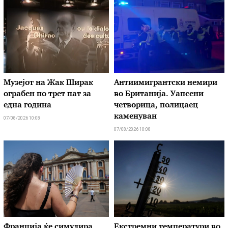
Музејот на Жак Ширак
Антиимигрантски немири
ограбен по трет пат за
во Британија. Уапсени
една година
четворица, полицаец
каменуван
07/08/2026 10:08
07/08/2026 10:08
Франција ќе симулира
Екстремни температури во