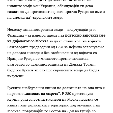
информирани за „деструктивната“ политика на
нивните земји кон Украина, обвинувајќи ги дека
сакаат да „ја продолжат војната против Русија во име и
на сметка на“ европските земји.
Неколку западноевропски земји – вклучувајќи ја и
Франција – ја изнесоа идејата за
повторно започнување
на дијалогот со Москва
за да се стави крај на војната.
Разговорите предводени од САД за нејзино завршување
не доведоа никаде и беа заобиколени од војната со
Иран, но Русија во минатото претпочиташе да
разговара со администрацијата на Доналд Трамп,
бидејќи Кремљ не сакаше европските земји да бидат
вклучени.
Руските снабдувачки линии по должината на она што е
наречено
„автопат на смртта“
. Р-280 претставува
клучна рута за воените конвои на Москва додека се
извива низ украинските територии под окупација на
Москва, поврзувајќи го Ростов на Дон во Русија со