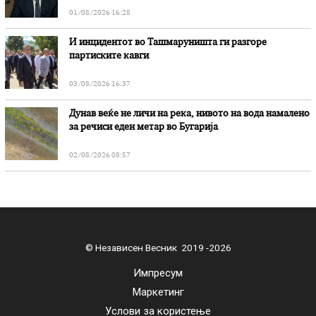
01/08/2026 16:28
И инцидентот во Ташмаруништa ги разгоре
партиските кавги
03/08/2026 16:37
Дунав веќе не личи на река, нивото на вода намалено
за речиси еден метар во Бугарија
02/08/2026 08:57
© Независен Весник 2019 -2026
Импресум
Маркетинг
Услови за користење