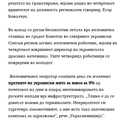
резултат на гранатирање, изјави доцна во четвртокот
вршителот на должноста регионален гувернер, Егор
Ковалчук.
Во напад со руски беспилотни летала врз железничка
станица во градот Конотоп во северниот украински
Сумски регион загина железнички работник, изјави во
четвртокот извршниот директор на украинската
државна железница. Уште четворица работници се
повредени во нападот.
Железничкиот оператор соопшти дека ги зголемил
пратките на украински жито за извоз за 8%
од
почетокот на јуни и покрај интензивирањето на
руските напади врз инфраструктурата. „Тешко е да се
донесат возови до терминалите. Непријателот ги
таргетира локомотивите, а ние исто така започнавме
кампања за одржување“, рече „Укрзализниција“.