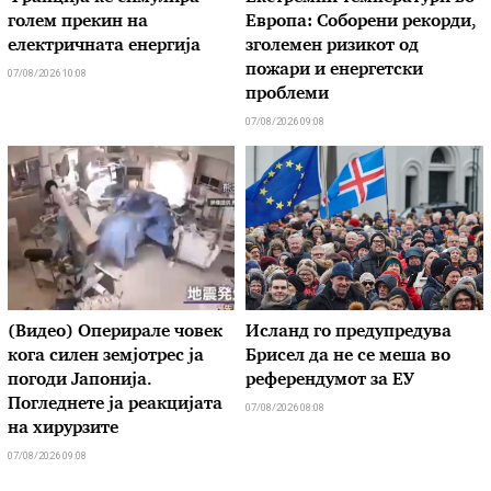
голем прекин на
Европа: Соборени рекорди,
електричната енергија
зголемен ризикот од
пожари и енергетски
07/08/2026 10:08
проблеми
07/08/2026 09:08
(Видео) Оперирале човек
Исланд го предупредува
кога силен земјотрес ја
Брисел да не се меша во
погоди Јапонија.
референдумот за ЕУ
Погледнете ја реакцијата
07/08/2026 08:08
на хирурзите
07/08/2026 09:08