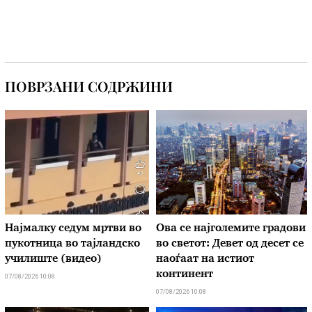
ПОВРЗАНИ СОДРЖИНИ
Најмалку седум мртви во
Ова се најголемите градови
пукотница во тајландско
во светот: Девет од десет се
училиште (видео)
наоѓаат на истиот
континент
07/08/2026 10:08
07/08/2026 10:08