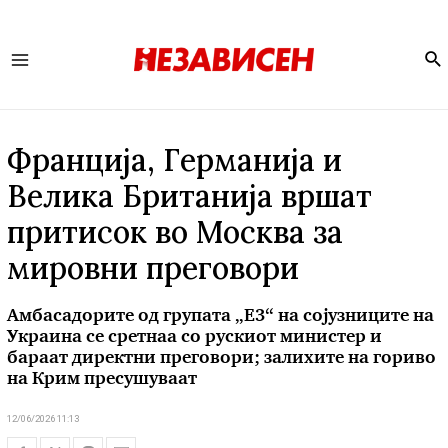
Se
Main
Menu
Франција, Германија и
Велика Британија вршат
притисок во Москва за
мировни преговори
Амбасадорите од групата „Е3“ на сојузниците на
Украина се сретнаа со рускиот министер и
бараат директни преговори; залихите на гориво
на Крим пресушуваат
12/06/2026 11:13