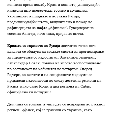
копнена врска помеѓу Крим и копното, уништувајќи
камиони што превезуваат гориво и муниција.
Украинците нападнале и во јужна Русија,
предизвикувајќи штета, вклучително и пожар во
рафинеријата за нафта „Афипски“. Гувернерот на
соседна Адигеја, исто така, пријавил штета.
Кризата со горивото во Русија
достигна точка што
владата се обидува да создаде систем за прогнозирање
за справување со недостигот. Заменик-премиерот,
Александар Новак, повика на негово воспоставување
по состанокот на кабинетот во четврток. Според
Ројтерс, во вестите и на социјалните медиуми се
пријавени недостатоци во околу десетина региони на
Русија, иако само Крим и два региона на Сибир
официјално ги потврдија.
Две лица се убиени, а уште две се повредени во рускиот
регион Брјанск, кој се граничи со Украина, како