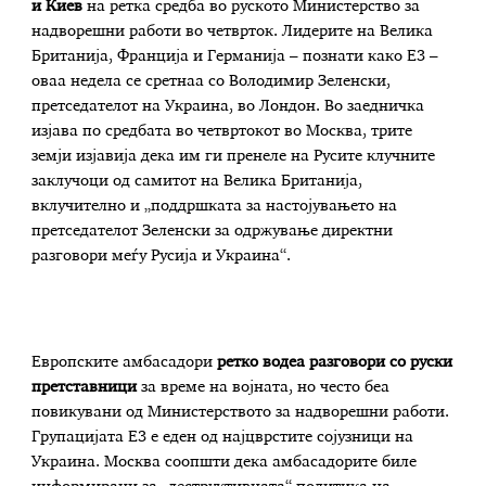
и Киев
на ретка средба во руското Министерство за
надворешни работи во четврток. Лидерите на Велика
Британија, Франција и Германија – познати како Е3 –
оваа недела се сретнаа со Володимир Зеленски,
претседателот на Украина, во Лондон. Во заедничка
изјава по средбата во четвртокот во Москва, трите
земји изјавија дека им ги пренеле на Русите клучните
заклучоци од самитот на Велика Британија,
вклучително и „поддршката за настојувањето на
претседателот Зеленски за одржување директни
разговори меѓу Русија и Украина“.
Европските амбасадори
ретко воде
а
разговори со руски
претставници
за време на војната, но често беа
повикувани од Министерството за надворешни работи.
Групацијата Е3 е еден од најцврстите сојузници на
Украина. Москва соопшти дека амбасадорите биле