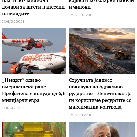
плати 567 милиони
користи во соларни панели
долари за штети нанесени
и чипови
на младите
07/08/2026 07:08
07/08/2026 07:08
„Изиџет“ оди во
Стручната јавност
американски раце.
повикува на одржливо
Прифатена е понуда од 6,6
рударство – Лепиткова: Да
милијарди евра
ги користиме ресурсите со
максимална контрола
06/08/2026 21:08
06/08/2026 20:08