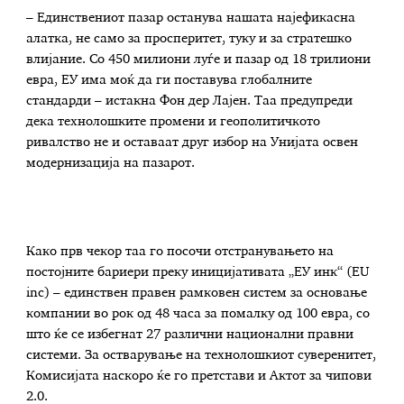
– Единствениот пазар останува нашата најефикасна
алатка, не само за просперитет, туку и за стратешко
влијание. Со 450 милиони луѓе и пазар од 18 трилиони
евра, ЕУ има моќ да ги поставува глобалните
стандарди – истакна Фон дер Лајен. Таа предупреди
дека технолошките промени и геополитичкото
ривалство не и оставаат друг избор на Унијата освен
модернизација на пазарот.
Како прв чекор таа го посочи отстранувањето на
постојните бариери преку иницијативата „ЕУ инк“ (EU
inc) – единствен правен рамковен систем за основање
компании во рок од 48 часа за помалку од 100 евра, со
што ќе се избегнат 27 различни национални правни
системи. За остварување на технолошкиот суверенитет,
Комисијата наскоро ќе го претстави и Актот за чипови
2.0.