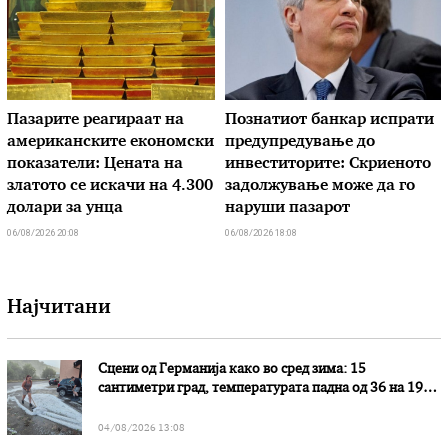
Пазарите реагираат на
Познатиот банкар испрати
американските економски
предупредување до
показатели: Цената на
инвеститорите: Скриеното
златото се искачи на 4.300
задолжување може да го
долари за унца
наруши пазарот
06/08/2026 20:08
06/08/2026 18:08
Најчитани
Сцени од Германија како во сред зима: 15
сантиметри град, температурата падна од 36 на 19
степени
04/08/2026 13:08