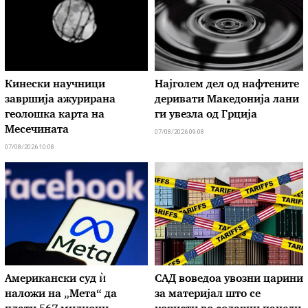
Кинески научници
Најголем дел од нафтените
завршија ажурирана
деривати Македонија лани
геолошка карта на
ги увезла од Грција
Месечината
07/08/2026 09:08
07/08/2026 10:08
Американски суд ѝ
САД воведоа увозни царини
наложи на „Мета“ да
за материјал што се