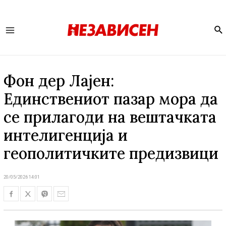
Se
Main
Menu
Фон дер Лајен:
Единствениот пазар мора да
се прилагоди на вештачката
интелигенција и
геополитичките предизвици
20/05/2026 14:01