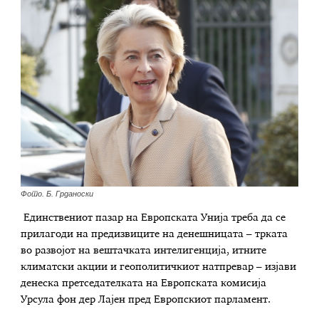
Фото. Б. Грданоски
Единствениот пазар на Европската Унија треба да се
прилагоди на предизвиците на денешницата – трката
во развојот на вештачката интелигенција, итните
климатски акции и геополитичкиот натпревар – изјави
денеска претседателката на Европската комисија
Урсула фон дер Лајен пред Европскиот парламент.