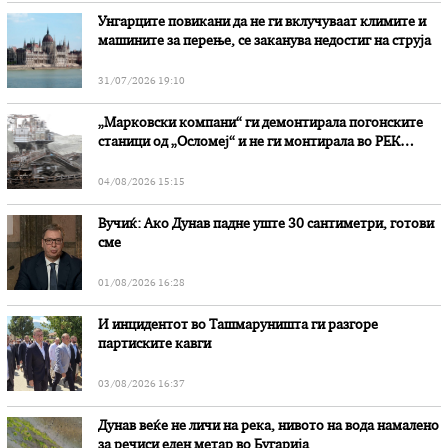
Унгарците повикани да не ги вклучуваат климите и
машините за перење, се заканува недостиг на струја
31/07/2026 19:10
„Марковски компани“ ги демонтирала погонските
станици од „Осломеј“ и не ги монтирала во РЕК
„Битола“, стои во вештачењето на обвинителството
04/08/2026 15:15
Вучиќ: Ако Дунав падне уште 30 сантиметри, готови
сме
01/08/2026 16:28
И инцидентот во Ташмаруништa ги разгоре
партиските кавги
03/08/2026 16:37
Дунав веќе не личи на река, нивото на вода намалено
за речиси еден метар во Бугарија