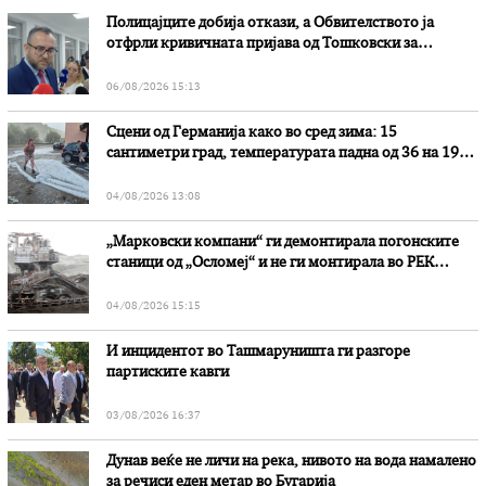
Полицајците добија откази, а Обвителството ја
отфрли кривичната пријава од Тошковски за
наводни злоупотреби
06/08/2026 15:13
Сцени од Германија како во сред зима: 15
сантиметри град, температурата падна од 36 на 19
степени
04/08/2026 13:08
„Марковски компани“ ги демонтирала погонските
станици од „Осломеј“ и не ги монтирала во РЕК
„Битола“, стои во вештачењето на обвинителството
04/08/2026 15:15
И инцидентот во Ташмаруништa ги разгоре
партиските кавги
03/08/2026 16:37
Дунав веќе не личи на река, нивото на вода намалено
за речиси еден метар во Бугарија