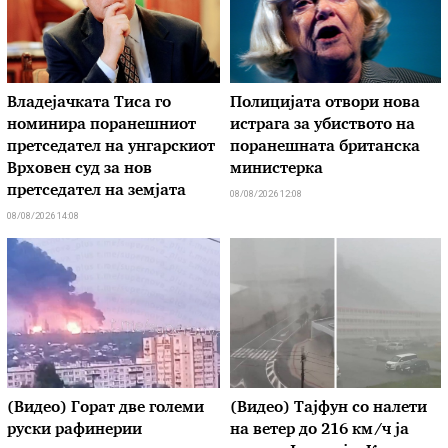
Владејачката Тиса го
Полицијата отвори нова
номинира поранешниот
истрага за убиството на
претседател на унгарскиот
поранешната британска
Врховен суд за нов
министерка
претседател на земјата
08/08/2026 12:08
08/08/2026 14:08
(Видео) Горат две големи
(Видео) Тајфун со налети
руски рафинерии
на ветер до 216 км/ч ја