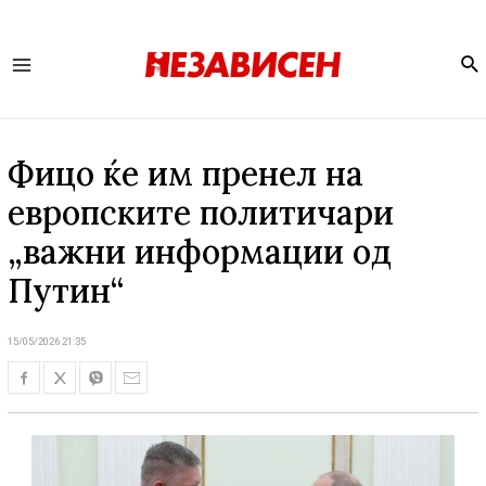
Se
Main
Menu
Фицо ќе им пренел на
европските политичари
„важни информации од
Путин“
15/05/2026 21:35