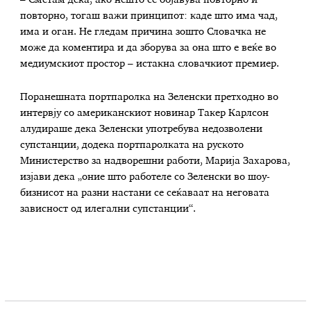
– Сметам дека, ако нешто се објавува повторно и
повторно, тогаш важи принципот: каде што има чад,
има и оган. Не гледам причина зошто Словачка не
може да коментира и да зборува за она што е веќе во
медиумскиот простор – истакна словачкиот премиер.
Поранешната портпаролка на Зеленски претходно во
интервју со американскиот новинар Такер Карлсон
алудираше дека Зеленски употребува недозволени
супстанции, додека портпаролката на руското
Министерство за надворешни работи, Марија Захарова,
изјави дека „оние што работеле со Зеленски во шоу-
бизнисот на разни настани се сеќаваат на неговата
зависност од илегални супстанции“.