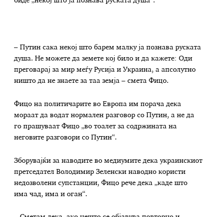
биде „некој што ја познава руската душа“.
– Путин сака некој што барем малку ја познава руската
душа. Не можете да земете кој било и да кажете: Оди
преговарај за мир меѓу Русија и Украина, а апсолутно
ништо да не знаете за таа земја – смета Фицо.
Фицо на политичарите во Европа им порача дека
мораат да водат нормален разговор со Путин, а не да
го прашуваат Фицо „во тоалет за содржината на
неговите разговори со Путин“.
Зборувајќи за наводите во медиумите дека украинскиот
претседател Володимир Зеленски наводно користи
недозволени супстанции, Фицо рече дека „каде што
има чад, има и оган“.