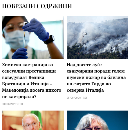
ПОВРЗАНИ СОДРЖИНИ
Хемиска кастрација за
Над двесте луѓе
сексуални престапници
евакуирани поради голем
воведуваат Велика
шумски пожар во близина
Британија и Италија –
на езерото Гарда во
Македонија досега никого
северна Италија
не кастрирала?
08/08/2026 17:08
08/08/2026 20:08