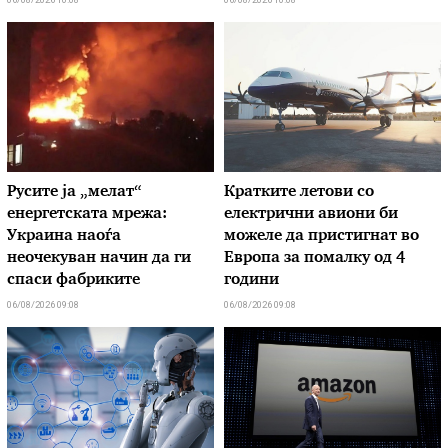
Русите ја „мелат“
Кратките летови со
енергетската мрежа:
електрични авиони би
Украина наоѓа
можеле да пристигнат во
неочекуван начин да ги
Европа за помалку од 4
спаси фабриките
години
06/08/2026 09:08
06/08/2026 09:08