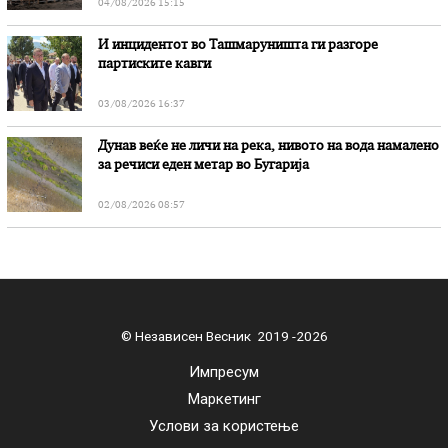
04/08/2026 15:15
И инцидентот во Ташмаруништa ги разгоре
партиските кавги
03/08/2026 16:37
Дунав веќе не личи на река, нивото на вода намалено
за речиси еден метар во Бугарија
02/08/2026 08:57
© Независен Весник 2019 -2026
Импресум
Маркетинг
Услови за користење