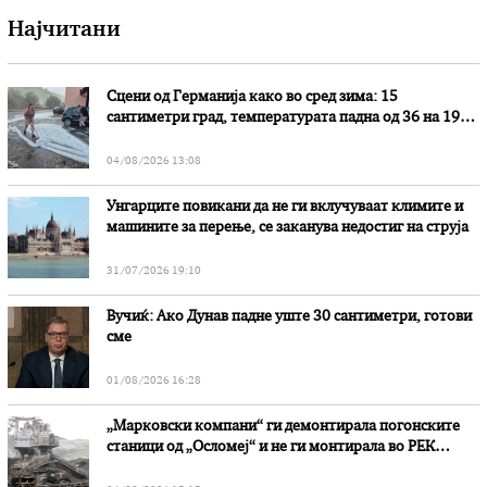
Најчитани
Сцени од Германија како во сред зима: 15
сантиметри град, температурата падна од 36 на 19
степени
04/08/2026 13:08
Унгарците повикани да не ги вклучуваат климите и
машините за перење, се заканува недостиг на струја
31/07/2026 19:10
Вучиќ: Ако Дунав падне уште 30 сантиметри, готови
сме
01/08/2026 16:28
„Марковски компани“ ги демонтирала погонските
станици од „Осломеј“ и не ги монтирала во РЕК
„Битола“, стои во вештачењето на обвинителството