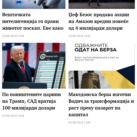
Вештачката
Џеф Безос продава акции
интелигенција го прави
на Амазон вредни повеќе
животот поскап. Еве како
од 4 милијарди долари
05/08/2026 15:08
05/08/2026 14:08
По поништените царини
Македонска берза изготви
на Трамп, САД вратија
Водич за трансформација и
100 милијарди долари
раст преку пазарот на
капитал
05/08/2026 14:08
05/08/2026 13:08