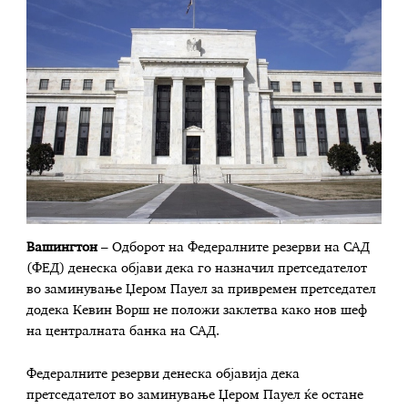
Вашингтон
– Одборот на Федералните резерви на САД
(ФЕД) денеска објави дека го назначил претседателот
во заминување Џером Пауел за привремен претседател
додека Кевин Ворш не положи заклетва како нов шеф
на централната банка на САД.
Федералните резерви денеска објавија дека
претседателот во заминување Џером Пауел ќе остане