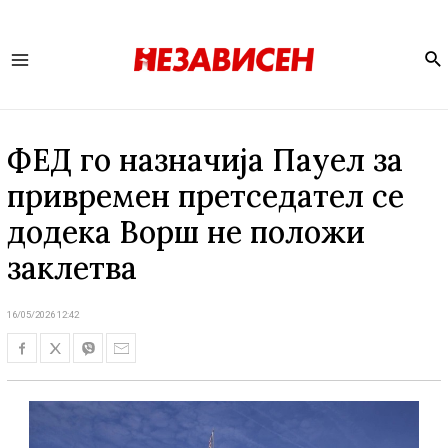
Se
Main
Menu
ФЕД го назначија Пауел за
привремен претседател се
додека Ворш не положи
заклетва
16/05/2026 12:42