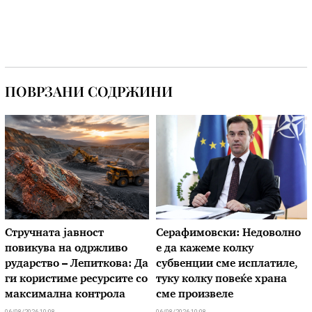
ПОВРЗАНИ СОДРЖИНИ
Стручната јавност
Серафимовски: Недоволно
повикува на одржливо
е да кажеме колку
рударство – Лепиткова: Да
субвенции сме исплатиле,
ги користиме ресурсите со
туку колку повеќе храна
максимална контрола
сме произвеле
06/08/2026 10:08
06/08/2026 10:08