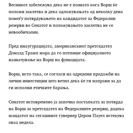
Весникот забележува дека не е познато кога Ворш ќе
положи заклетва и дека одложувањата од неколку дена
помеѓу потврдувањето на кандидатот за Федерални
резерви во Сенатот и положувањето заклетва не се
невообичаени.
Пред инаугурацијата, американскиот претседател
Доналд Трамп мора да го потпише официјалното
назначување на Ворш на функцијата.
Ворш, исто така, се согласи на одредени продажби на
лични инвестиции што ветил дека ќе ги направи за да
ги исполни етичките барања.
Сенатот истовремено ја започна постапката за потврда
на Ворш за претседател на Федералните резерви, додека
мандатот на сегашниот гувернер Џером Пауел истекува
оваа недела.