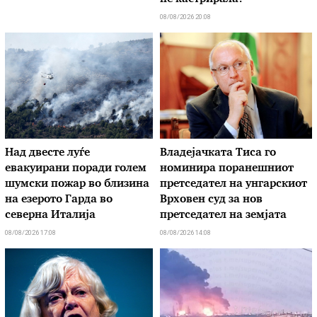
08/08/2026 20:08
Над двесте луѓе
Владејачката Тиса го
евакуирани поради голем
номинира поранешниот
шумски пожар во близина
претседател на унгарскиот
на езерото Гарда во
Врховен суд за нов
северна Италија
претседател на земјата
08/08/2026 17:08
08/08/2026 14:08