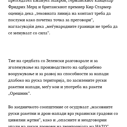
претседател Емануел Макрон, германскиот канцелар
Фридрих Мерц и британскиот премиер Кир Стармер
оценија дека „тековната линија на контакт треба да
послужи како почетна точка за преговори“,
нагласувајќи дека „меѓународните граници не треба да
се менуваат со сила“.
Тие на средбата со Зеленски разговарале и за
зголемување на производството на одбранбено
вооружување и за развој на способности за напади
длабоко на руска територија, по засилените руски
ракетни напади, меѓу кои и употреба на ракети
„Орешник“.
Во заедничкото соопштение се осудуваат „масовните
руски ракетни и дрон-напади врз украински градови со
цивилни жртви“, како и „опасните и неодговорни
упади на руски дронови на територијата на НАТО“.