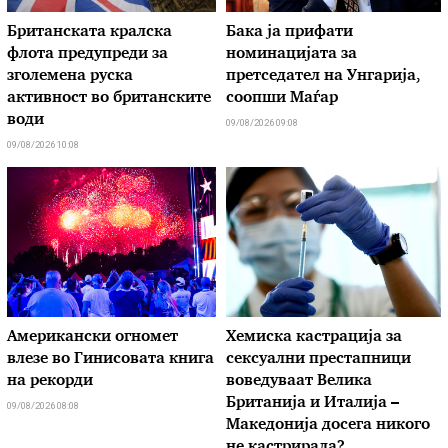
Британската кралска
Бака ја прифати
флота предупреди за
номинацијата за
зголемена руска
претседател на Унгарија,
активност во британските
соопши Маѓар
води
09/08/2026 09:08
09/08/2026 10:08
Американски огномет
Хемиска кастрација за
влезе во Гинисовата книга
сексуални престапници
на рекорди
воведуваат Велика
Британија и Италија –
09/08/2026 08:08
Македонија досега никого
не кастрирала?