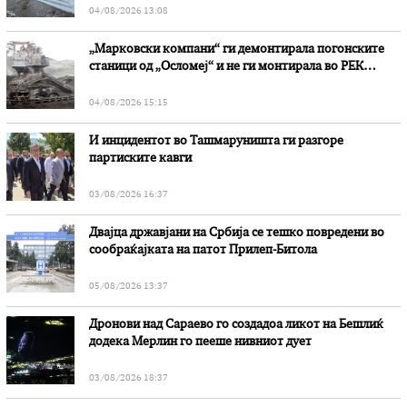
04/08/2026 13:08
„Марковски компани“ ги демонтирала погонските
станици од „Осломеј“ и не ги монтирала во РЕК
„Битола“, стои во вештачењето на обвинителството
04/08/2026 15:15
И инцидентот во Ташмаруништa ги разгоре
партиските кавги
03/08/2026 16:37
Двајца државјани на Србија се тешко повредени во
сообраќајката на патот Прилеп-Битола
05/08/2026 13:37
Дронови над Сараево го создадоа ликот на Бешлиќ
додека Мерлин го пееше нивниот дует
03/08/2026 18:37