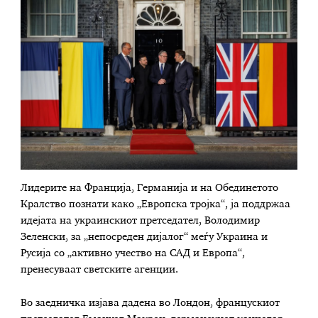
Лидерите на Франција, Германија и на Обединетото
Кралство познати како „Европска тројка“, ја поддржаа
идејата на украинскиот претседател, Володимир
Зеленски, за „непосреден дијалог“ меѓу Украина и
Русија со „активно учество на САД и Европа“,
пренесуваат светските агенции.
Во заедничка изјава дадена во Лондон, францускиот