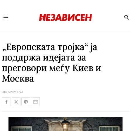
Se
Main
Menu
„Европската тројка“ ја
поддржа идејата за
преговори меѓу Киев и
Москва
08/06/2026 07:40