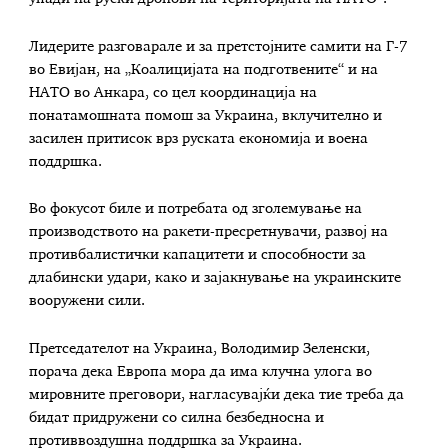
Лидерите разговарале и за претстојните самити на Г-7
во Евијан, на „Коалицијата на подготвените“ и на
НАТО во Анкара, со цел координација на
понатамошната помош за Украина, вклучително и
засилен притисок врз руската економија и воена
поддршка.
Во фокусот биле и потребата од зголемување на
производството на ракети-пресретнувачи, развој на
противбалистички капацитети и способности за
длабински удари, како и зајакнување на украинските
вооружени сили.
Претседателот на Украина, Володимир Зеленски,
порача дека Европа мора да има клучна улога во
мировните преговори, нагласувајќи дека тие треба да
бидат придружени со силна безбедносна и
противвоздушна поддршка за Украина.