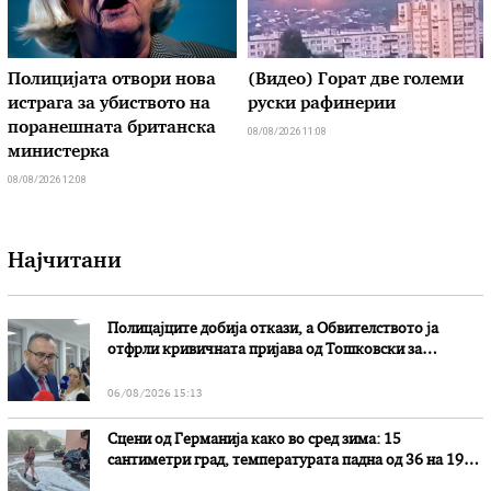
Полицијата отвори нова
(Видео) Горат две големи
истрага за убиството на
руски рафинерии
поранешната британска
08/08/2026 11:08
министерка
08/08/2026 12:08
Најчитани
Полицајците добија откази, а Обвителството ја
отфрли кривичната пријава од Тошковски за
наводни злоупотреби
06/08/2026 15:13
Сцени од Германија како во сред зима: 15
сантиметри град, температурата падна од 36 на 19
степени