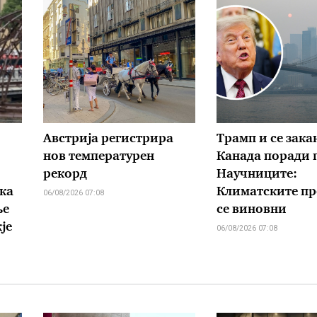
Австрија регистрира
Трамп и се зака
нов температурен
Канада поради 
рекорд
Научниците:
ка
Климатските п
06/08/2026 07:08
ње
се виновни
је
06/08/2026 07:08