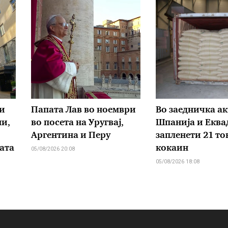
и
Папата Лав во ноември
Во заедничка ак
ни,
во посета на Уругвај,
Шпанија и Еква
Аргентина и Перу
запленети 21 то
ата
кокаин
05/08/2026 20:08
05/08/2026 18:08