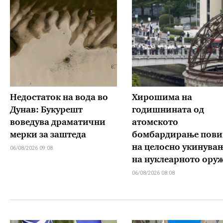
Недостаток на вода во
Хирошима на
Дунав: Букурешт
годишнината од
воведува драматични
атомското
мерки за заштеда
бомбардирање пови
на целосно укинува
06/08/2026 09:08
на нуклеарното оруж
06/08/2026 08:08