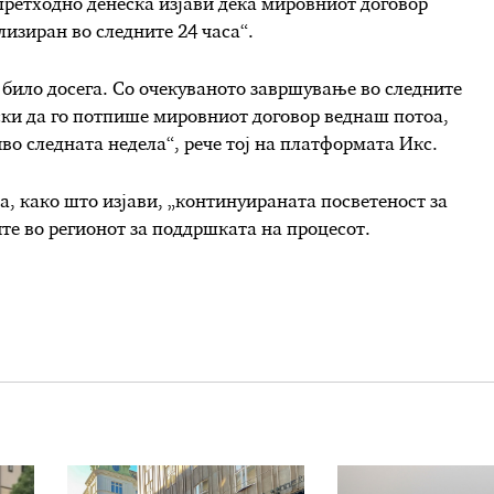
ретходно денеска изјави дека мировниот договор
лизиран во следните 24 часа“.
 било досега. Со очекуваното завршување во следните
ски да го потпише мировниот договор веднаш потоа,
во следната недела“, рече тој на платформата Икс.
, како што изјави, „континуираната посветеност за
ите во регионот за поддршката на процесот.