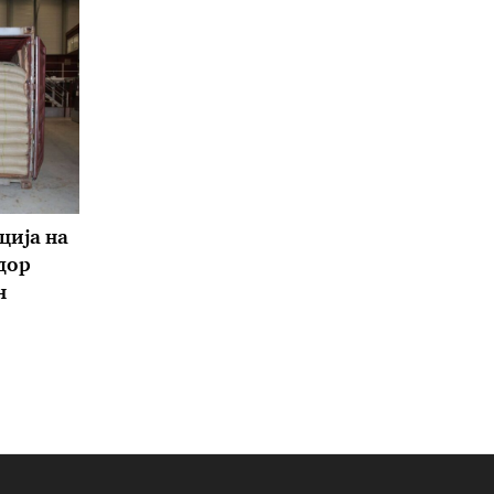
ција на
дор
н