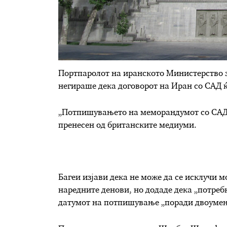
Портпаролот на иранското Министерство з
негираше дека договорот на Иран со САД 
„Потпишувањето на меморандумот со САД во
пренесен од британските медиуми.
Багеи изјави дека не може да се исклучи
наредните денови, но додаде дека „потребн
датумот на потпишување „поради двоумење