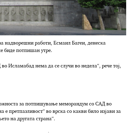
а надворешни работи, Есмаил Багеи, денеска
ќе биде потпишан утре.
 Исламабад нема да се случи во недела“, рече тој,
 можноста за потпишување меморандум со САД во
а е претпазливост“ во врска со какви било изјави за
то на другата страна“.