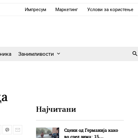
Импресум
Маркетинг
Услови за користење
Se
ника
Занимливости
да
Најчитани
Сцени од Германија како
во сред зима: 15