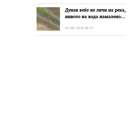
Дунав веќе не личи на река,
нивото на вода намалено
за речиси еден метар во
02/08/2026 08:57
Бугарија