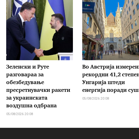
Зеленски и Руте
Во Австрија измерен
разговараа за
рекордни 41,2 степе
обезбедување
Унгарија штеди
пресретнувачки ракети
енергија поради суш
за украинската
05/08/2026 20:08
воздушна одбрана
05/08/2026 20:08