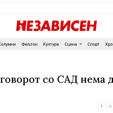
Колумни
Фељтон
Култура
Сцена
Спорт
Хро
оговорот со САД нема 