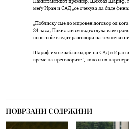
Пакистанскиот премиер, Шехбаз Шариф, п
меѓу Иран и САД „се очекува да биде фина
„Поблиску сме до мировен договор од кога
24 часа, Пакистан се подготвува електрон
по што ќе следат разговори на техничко ни
Шариф им се заблагодари на САД и Иран за
време на преговорите“, како и на партнер
ПОВРЗАНИ СОДРЖИНИ