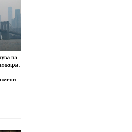
нува на
пожари.
ромени