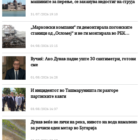
машините за перење, се заканува недостиг на струја
31/07/2026 19:10
„Марковски компани“ ги демонтирала погонските
станици од „Осломеј“ и не ги монтирала во РЕК
„Битола“, стои во вештачењето на обвинителството
04/08/2026 15:15
Вучиќ: Ако Дунав падне уште 30 сантиметри, готови
сме
01/08/2026 16:28
И инцидентот во Ташмаруништa ги разгоре
партиските кавги
03/08/2026 16:37
Дунав веќе не личи на река, нивото на вода намалено
за речиси еден метар во Бугарија