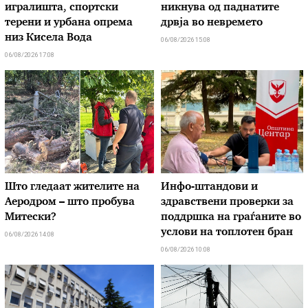
игралишта, спортски
никнува од паднатите
терени и урбана опрема
дрвја во невремето
низ Кисела Вода
06/08/2026 15:08
06/08/2026 17:08
Што гледаат жителите на
Инфо-штандови и
Аеродром – што пробува
здравствени проверки за
Митески?
поддршка на граѓаните во
услови на топлотен бран
06/08/2026 14:08
06/08/2026 10:08