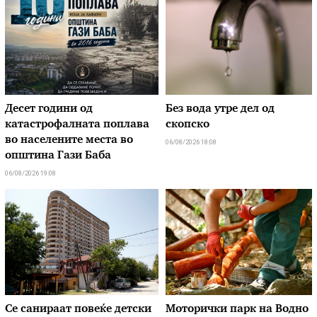
Десет години од
Без вода утре дел од
катастрофалната поплава
скопско
во населените места во
06/08/2026 18:08
општина Гази Баба
06/08/2026 19:08
Се санираат повеќе детски
Моторички парк на Водно