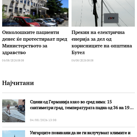
Онколошките пациенти
Прекин на електрична
денес ќе протестираат пред
енерија за дел од
Министерството за
корисниците на општина
здравство
Бутел
06/08/2026 08:08
06/08/2026 08:08
Најчитани
Сцени од Германија како во сред зима: 15
сантиметри град, температурата падна од 36 на 19
степени
04/08/2026 13:08
Унгарците повикани да не ги вклучуваат климите и