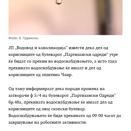
Фото: Б. Грданоски
ЈП „Водовод и канализација“ извести дека дел од
корисниците од булеварот „Партизански одреди“ утре
ќе бидат со прекин во водоснабдувањето, а исто така
прекинато водоснабдување ќе имаат и дел од
корисниците од општина Чаир.
Од таму информираат дека поради промена на
затворачи ф 5/4 на булеварот „Партизански Одреди“
бр.48а, прекинато водоснабдување ќе имаат дел од
корисниците од овој скопски булевар.
Водоснабдувањето ќе биде прекинато од 09:00 часот до
завршување на работните активности.