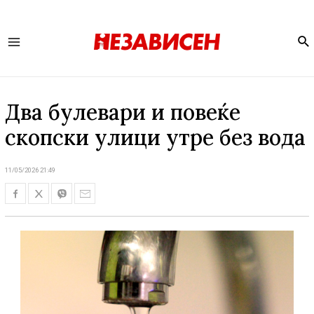
Se
Main
Menu
Два булевари и повеќе
скопски улици утре без вода
11/05/2026 21:49