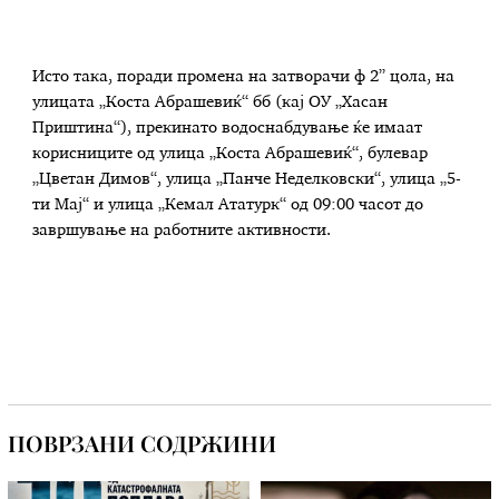
Исто така, поради промена на затворачи ф 2” цола, на
улицата „Коста Абрашевиќ“ бб (кај ОУ „Хасан
Приштина“), прекинато водоснабдување ќе имаат
корисниците од улица „Коста Абрашевиќ“, булевар
„Цветан Димов“, улица „Панче Неделковски“, улица „5-
ти Мај“ и улица „Кемал Ататурк“ од 09:00 часот до
завршување на работните активности.
ПОВРЗАНИ СОДРЖИНИ