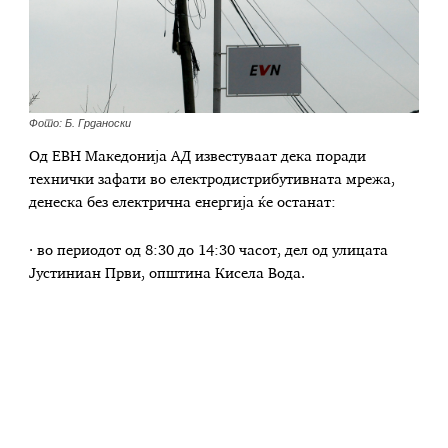
Фото: Б. Грданоски
Од ЕВН Македонија АД известуваат дека поради
технички зафати во електродистрибутивната мрежа,
денеска без електрична енергија ќе останат:
· во периодот од 8:30 до 14:30 часот, дел од улицата
Јустиниан Први, општина Кисела Вода.