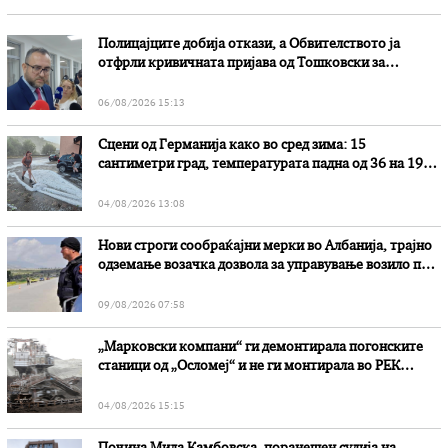
Полицајците добија откази, а Обвителството ја
отфрли кривичната пријава од Тошковски за
наводни злоупотреби
06/08/2026 15:13
Сцени од Германија како во сред зима: 15
сантиметри град, температурата падна од 36 на 19
степени
04/08/2026 13:08
Нови строги сообраќајни мерки во Aлбанија, трајно
одземање возачка дозвола за управување возило под
дејство на алкохол и големи парични казни
09/08/2026 07:58
„Марковски компани“ ги демонтирала погонските
станици од „Осломеј“ и не ги монтирала во РЕК
„Битола“, стои во вештачењето на обвинителството
04/08/2026 15:15