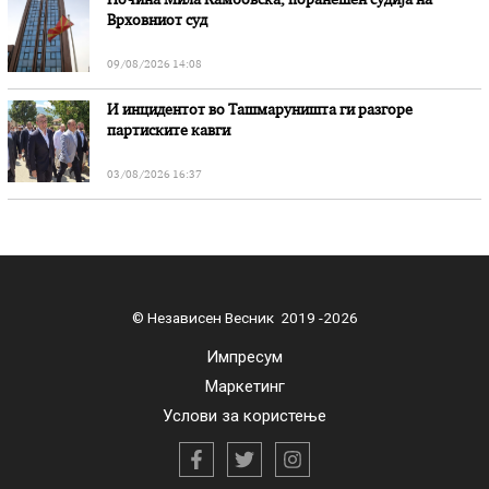
Почина Мила Камбовска, поранешен судија на
Врховниот суд
09/08/2026 14:08
И инцидентот во Ташмаруништa ги разгоре
партиските кавги
03/08/2026 16:37
© Независен Весник 2019 -2026
Импресум
Маркетинг
Услови за користење