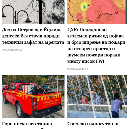
Дел од Петровец и Ќојлија
ЦУК: Попладнево
денеска без струја поради
зголемен ризик од појава
технички зафат на мрежата
и брзо ширење на пожари
на отворен простор и
10/08/2026 07:08
шумски пожари поради
многу висок FWI
09/08/2026 10:08
Гори ниска вегетација,
Сончево и многу топло