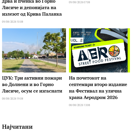
дрва и пченка во Горно
09/08/2026 07:08
Лисиче и депонијата на
излезот од Крива Паланка
09/08/2026 10:08
ЦУК: Три активни пожари
На почетокот на
во Долнени и во Горно
септември второ издание
Лисиче, осум се изгаснати
на Фестивал на улична
храна Аеродром 2026
08/08/2026 19:08
08/08/2026 13:08
Најчитани