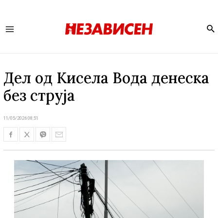
Se
Main
Menu
Дел од Кисела Вода денеска
без струја
11/05/2026 08:51