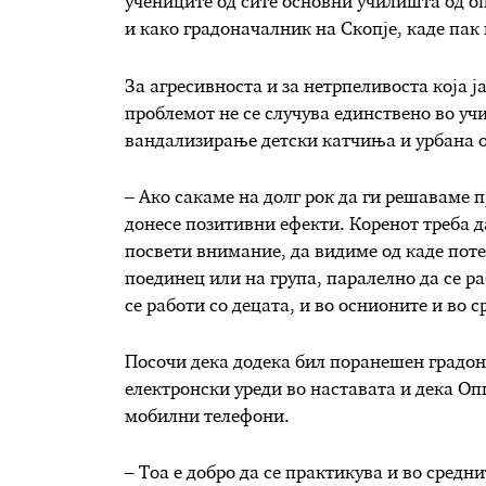
учениците од сите основни училишта од оп
и како градоначалник на Скопје, каде пак
За агресивноста и за нетрпеливоста која ј
проблемот не се случува единствено во учи
вандализирање детски катчиња и урбана о
– Ако сакаме на долг рок да ги решаваме п
донесе позитивни ефекти. Коренот треба да
посвети внимание, да видиме од каде поте
поединец или на група, паралелно да се ра
се работи со децата, и во оснионите и во 
Посочи дека додека бил поранешен градон
електронски уреди во наставата и дека О
мобилни телефони.
– Тоа е добро да се практикува и во средни