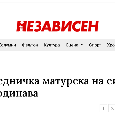
Колумни
Фељтон
Култура
Сцена
Спорт
Хро
едничка матурска на с
одинава