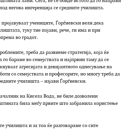
штината лани. Сега, ќе се обиде истото да го направи
 под негова ингеренција се средните училишта.
а пројавуваат учениците, Ѓорѓиевски вели дека
лиштата, туку тие појави, рече, ги има и при
према во градот.
роблемите, треба да развиеме стратегија, која ќе
 го бараме во семејствата и најпрвин таму да се
кнуваат агресијата и девијантното однесување на
боти со семејствата и професорите, но многу треба да
средните училишта – изјави Ѓорѓиевски.
ачалник на Кисела Вода, не биле дозволени
пштината била меѓу првите што забранила користење
те училишта и за тоа ќе разговараме со сите