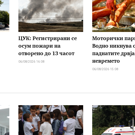
ЦУК: Регистрирани се
Моторички пар
осум пожари на
Водно никнува 
отворено до 13 часот
паднатите дрвја
невремето
06/08/2026 16:08
06/08/2026 15:08