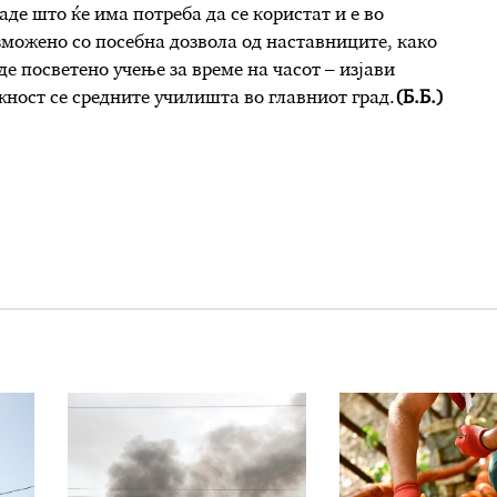
де што ќе има потреба да се користат и е во
озможено со посебна дозвола од наставниците, како
де посветено учење за време на часот – изјави
жност се средните училишта во главниот град.
(Б.Б.)