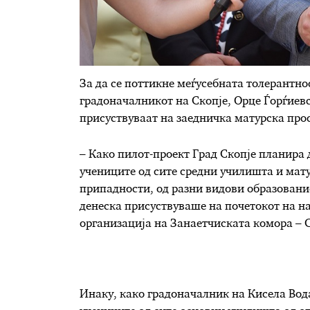
За да се поттикне меѓусебната толерантнос
градоначалникот на Скопје, Орце Ѓорѓиевс
присуствуваат на заедничка матурска про
– Како пилот-проект Град Скопје планира 
учениците од сите средни училишта и мату
припадности, од разни видови образование
денеска присуствуваше на почетокот на н
организација на Занаетчиската комора – С
Инаку, како градоначалник на Кисела Вод