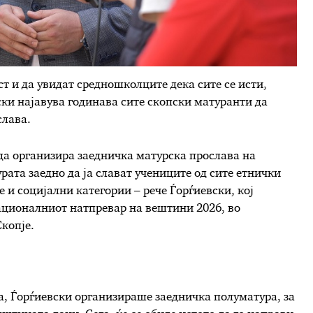
т и да увидат средношколците дека сите се исти,
ки најавува годинава сите скопски матуранти да
слава.
да организира заедничка матурска прослава на
рата заедно да ја слават учениците од сите етнички
 и социјални категории – рече Ѓорѓиевски, кој
ационалниот натпревар на вештини 2026, во
копје.
а, Ѓорѓиевски организираше заедничка полуматура, за