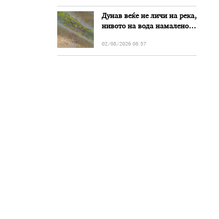
Дунав веќе не личи на река,
нивото на вода намалено
за речиси еден метар во
02/08/2026 08:57
Бугарија