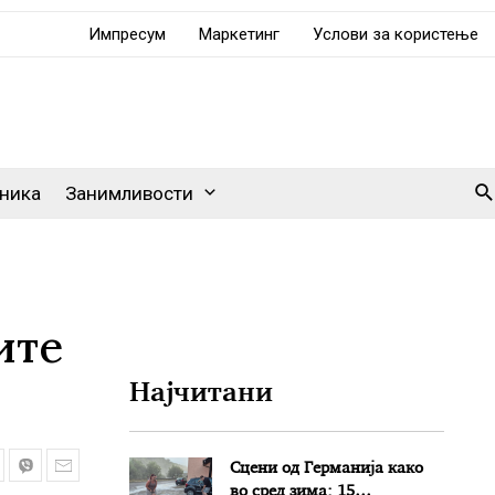
Импресум
Маркетинг
Услови за користење
Se
ника
Занимливости
ите
Најчитани
Сцени од Германија како
во сред зима: 15