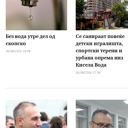
Без вода утре дел од
Се санираат повеќе
скопско
детски игралишта,
спортски терени и
06/08/2026 18:08
урбана опрема низ
Кисела Вода
06/08/2026 17:08