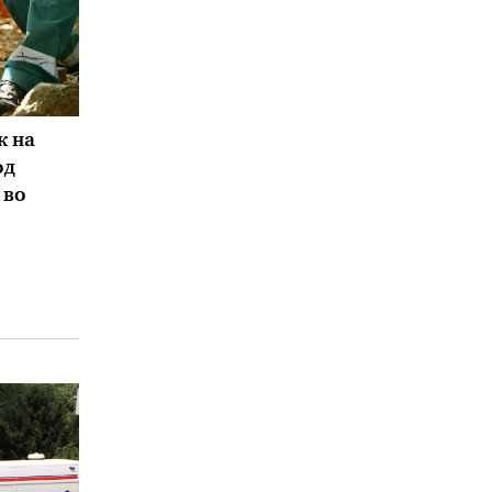
к на
од
 во