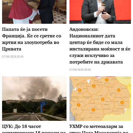
Папата ќе ја посети
Андоновски:
Франција. Ќе се сретне со
Националниот дата
жртви на злоупотреба во
центар ќе биде со мала
Црквата
инсталирана моќност и ќе
служи исклучиво за
07/08/2026 20:08
потребите на државата
07/08/2026 20:08
ЦУК: До 18 часот
УХМР со метеоаларм за