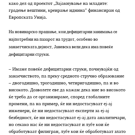
како дел од проектот „Зајакнување на младите:
градење вештини, креирање иднина“ финансиран од
Европската Унија.
На новинарско прашање, кои дефицитарни занимања се
најпотребни на пазарот на трудот, особено во
занаетчиската дејност, Јаневска вели дека има повеќе
дефицитарни струки.
– Имаме повеќе дефицитарни струки, почнувајќи од
занаечиството, па преку средното стручно образование
– двогодишно, трогодишно, четиригодишно, па и во
високото. Дозволете еве да кажам дека ние во високото
ќе треба да се организираме, според глобалните
промени, па на пример, ќе ни недостасуваат еј-ај
инженери, ќе ни недостасуваат експерти за еј-ај
безбедност, ќе ни недостасуваат еј-ај дата аналитичари,
но секако нас ќе ни недостасуваат и луѓе кои ќе
обработуваат филигран, луѓе кои ќе обработуваат злато