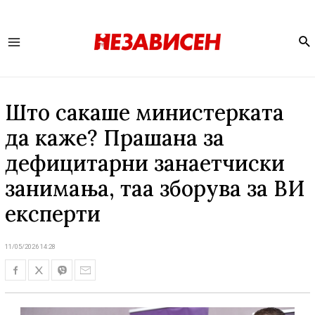
Se
Main
Menu
Што сакаше министерката
да каже? Прашана за
дефицитарни занаетчиски
занимања, таа зборува за ВИ
експерти
11/05/2026 14:28