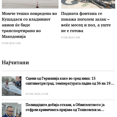
Момче тешко повредено во
Подната фонтана се
Кушадаси со владиниот
покажа поголем залак –
авион ќе биде
веќе месец и пол, а уште
транспортирано во
не е готова
Македонија
07/08/2026 15:08
07/08/2026 15:08
Најчитани
Сцени од Германија како во сред зима: 15
сантиметри град, температурата падна од 36 на 19
степени
04/08/2026 13:08
Полицајците добија откази, а Обвителството ја
отфрли кривичната пријава од Тошковски за
наводни злоупотреби