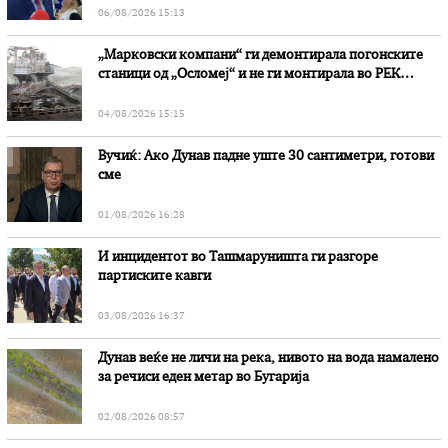
06/08/2026 15:13
„Марковски компани“ ги демонтирала погонските
станици од „Осломеј“ и не ги монтирала во РЕК
„Битола“, стои во вештачењето на обвинителството
04/08/2026 15:15
Вучиќ: Ако Дунав падне уште 30 сантиметри, готови
сме
01/08/2026 16:28
И инцидентот во Ташмаруништa ги разгоре
партиските кавги
03/08/2026 16:37
Дунав веќе не личи на река, нивото на вода намалено
за речиси еден метар во Бугарија
02/08/2026 08:57