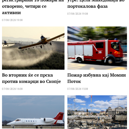
регистрирани 18 пожари на
утре: Цела Македонија во
отворено, четири се
портокалова фаза
активни
07/08/2026 19:08
07/08/2026 19:08
Во вторник ќе се прска
Пожар избувна кај Момин
против комарци во Скопје
Поток
07/08/2026 16:08
07/08/2026 15:08