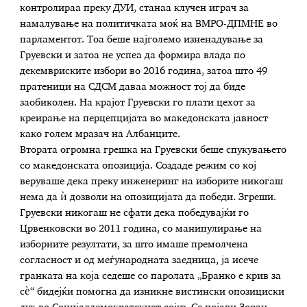
контролираа преку ДУИ, станаа клучен играч за
намалување на политичката моќ на ВМРО-ДПМНЕ во
парламентот. Тоа беше најголемо изненадување за
Груевски и затоа не успеа да формира влада по
декемвриските избори во 2016 година, затоа што 49
пратеници на СДСМ даваа можност тој да биде
заобиколен. На крајот Груевски го плати цехот за
креирање на перцепцијата во македонската јавност
како голем мразач на Албанците.
Втората огромна грешка на Груевски беше спукувањето
со македонската опозиција. Создаде режим со кој
веруваше дека преку инженеринг на изборите никогаш
нема да ѝ дозволи на опозицијата да победи. Згреши.
Груевски никогаш не сфати дека победувајќи го
Црвенковски во 2011 година, со манипулирање на
изборните резултати, за што имаше премолчена
согласност и од меѓународната заедница, ја исече
гранката на која седеше со паролата „Бранко е крив за
сѐ“ бидејќи помогна да изникне вистински опозициски