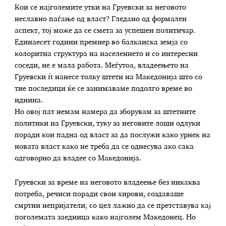
Кои се најголемите утки на Груевски за неговото
неславно паѓање од власт? Гледано од формален
аспект, тој може да се смета за успешен политичар.
Единаесет години премиер во балканска земја со
колоритна структура на населението и со интересни
соседи, не е мала работа. Меѓутоа, владеењето на
Груевски ѝ нанесе толку штети на Македонија што со
тие последици ќе се занимаваме подолго време во
иднина.
Но овој пат немам намера да зборувам за штетните
политики на Груевски, туку за неговите лоши одлуки
поради кои падна од власт за да послужи како урнек на
новата власт како не треба да се однесува ако сака
одговорно да владее со Македонија.
Груевски за време на неговото владеење без никаква
потреба, речиси поради свои хирови, создаваше
смртни непријатели, со цел лажно да се претставува кај
поголемата заедница како најголем Македонец. Но