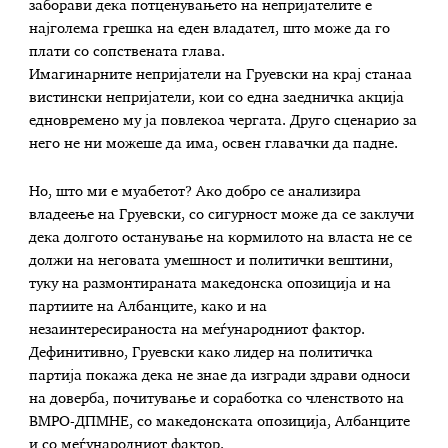
заборави дека потценувањето на непријателите е
најголема грешка на еден владател, што може да го
плати со сопствената глава.
Имагинарните непријатели на Груевски на крај станаа
вистински непријатели, кои со една заедничка акција
едновремено му ја повлекоа чергата. Друго сценарио за
него не ни можеше да има, освен главачки да падне.
Но, што ми е муабетот? Ако добро се анализира
владеење на Груевски, со сигурност може да се заклучи
дека долгото останување на кормилото на власта не се
должи на неговата умешност и политички вештини,
туку на размонтираната македонска опозиција и на
партиите на Албанците, како и на
незаинтересираноста на меѓународниот фактор.
Дефинитивно, Груевски како лидер на политичка
партија покажа дека не знае да изгради здрави односи
на доверба, почитување и соработка со членството на
ВМРО-ДПМНЕ, со македонската опозиција, Албанците
и со меѓународниот фактор.