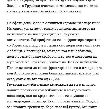
дух во Социјалдемократскиот сојуз. Се појави Зоран
Заев, кого Груевски очигледно мислеше дека може да
го изигра како што ќе посака. Но се излажа.
Не сфати дека Заев не е типичен сдсмовски апаратчик.
Неговиот успех лежи токму во дисконтинуитетот на
политиките на наследниците на Сојузот на
комунистите. Тој прифати да се конфронтира директно
со Груевски, а од друга страна се отвори кон гласачите
Албанци. Опозицијата, македонска или албанска,
долго време бараше храбар лидер, кој е подготвен да
му пркоси на Груевски. Ризикот на Заев се исплатеше.
Подготвеноста да се конфронтира со него и отворањето
кон Албанските гласачи беше вистинска стратегија за
освојување на власта од СДСМ.
Груевски можеби некако ќе можеше да ги менаџира
лошите политики кон Албанците и македонската
опозиција, ако на крај жестоко не се спукаше со
меѓународниот фактор. Тука ја прели чашата. Обидот
за неговите грешки да бара спас кај Русите, Кинезите