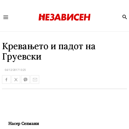
Se
Main
Menu
Кревањето и падот на
Груевски
04/12/2017 13:25
Насер Селмани