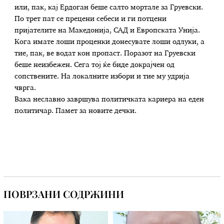
или, пак, кај Ердоган беше салто мортале за Груевски.
По трет пат се прецени себеси и ги потцени
пријателите на Македонија, САД и Европската Унија.
Кога имате лоши проценки донесувате лоши одлуки, а
тие, пак, ве водат кон пропаст. Поразот на Груевски
беше неизбежен. Сега тој ќе биде докрајчен од
сопствените. На локалните избори и тие му удрија
чврга.
Вака неславно завршува политичката кариера на еден
политичар. Памет за новите дечки.
ПОВРЗАНИ СОДРЖИНИ