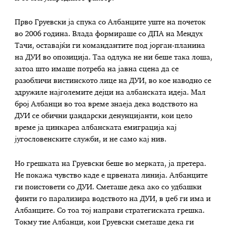
Прво Груевски ја спука со Албанците уште на почеток
во 2006 година. Влада формираше со ДПА на Мендух
Тачи, оставајќи ги командантите под јорган-планина
на ДУИ во опозиција. Таа одлука не ни беше така лоша,
затоа што имаше потреба на јавна сцена да се
разобличи вистинското лице на ДУИ, во кое наводно се
здружиле најголемите дејци на албанската идеја. Мал
број Албанци во тоа време знаеја дека водството на
ДУИ се обични џандарски денунцијанти, кои цело
време ја цинкареа албанската емиграција кај
југословенските служби, и не само кај нив.
Но грешката на Груевски беше во мерката, ја претера.
Не покажа чувство каде е црвената линија. Албанците
ги поистовети со ДУИ. Сметаше дека ако со удбашки
финти го парализира водството на ДУИ, в џеб ги има и
Албанците. Со тоа тој направи стратегиската грешка.
Токму тие Албанци, кои Груевски сметаше дека ги