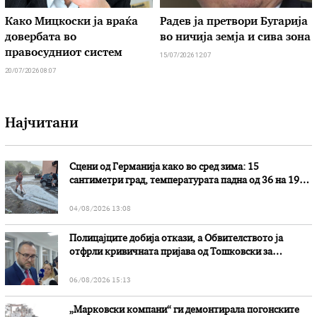
Како Мицкоски ја враќа
Радев ја претвори Бугарија
довербата во
во ничија земја и сива зона
правосудниот систем
15/07/2026 12:07
20/07/2026 08:07
Најчитани
Сцени од Германија како во сред зима: 15
сантиметри град, температурата падна од 36 на 19
степени
04/08/2026 13:08
Полицајците добија откази, а Обвителството ја
отфрли кривичната пријава од Тошковски за
наводни злоупотреби
06/08/2026 15:13
„Марковски компани“ ги демонтирала погонските