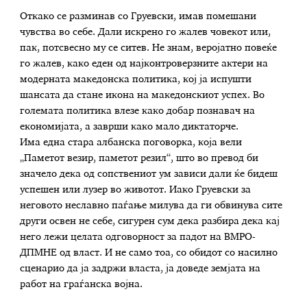
Откако се разминав со Груевски, имав помешани
чувства во себе. Дали искрено го жалев човекот или,
пак, потсвесно му се ситев. Не знам, веројатно повеќе
го жалев, како еден од најконтроверзните актери на
модерната македонска политика, кој ја испушти
шансата да стане икона на македонскиот успех. Во
големата политика влезе како добар познавач на
економијата, а заврши како мало диктаторче.
Има една стара албанска поговорка, која вели
„Паметот везир, паметот резил“, што во превод би
значело дека од сопствениот ум зависи дали ќе бидеш
успешен или лузер во животот. Иако Груевски за
неговото неславно паѓање милува да ги обвинува сите
други освен не себе, сигурен сум дека разбира дека кај
него лежи целата одговорност за падот на ВМРО-
ДПМНЕ од власт. И не само тоа, со обидот со насилно
сценарио да ја задржи власта, ја доведе земјата на
работ на граѓанска војна.