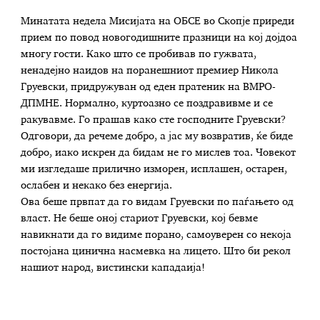
Минатата недела Мисијата на ОБСЕ во Скопје приреди
прием по повод новогодишните празници на кој дојдоа
многу гости. Како што се пробивав по гужвата,
ненадејно наидов на поранешниот премиер Никола
Груевски, придружуван од еден пратеник на ВМРО-
ДПМНЕ. Нормално, куртоазно се поздравивме и се
ракувавме. Го прашав како сте господните Груевски?
Одговори, да речеме добро, а јас му возвратив, ќе биде
добро, иако искрен да бидам не го мислев тоа. Човекот
ми изгледаше прилично изморен, исплашен, остарен,
ослабен и некако без енергија.
Ова беше првпат да го видам Груевски по паѓањето од
власт. Не беше оној стариот Груевски, кој бевме
навикнати да го видиме порано, самоуверен со некоја
постојана цинична насмевка на лицето. Што би рекол
нашиот народ, вистински кападаија!