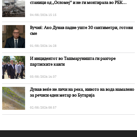
станици од „Осломеј“ и не ги монтирала во РЕК
„Битола“, стои во вештачењето на обвинителството
04/08/2026 15:15
Вучиќ: Ако Дунав падне уште 30 сантиметри, готови
сме
01/08/2026 16:28
И инцидентот во Ташмаруништa ги разгоре
партиските кавги
03/08/2026 16:37
Дунав веќе не личи на река, нивото на вода намалено
за речиси еден метар во Бугарија
02/08/2026 08:57