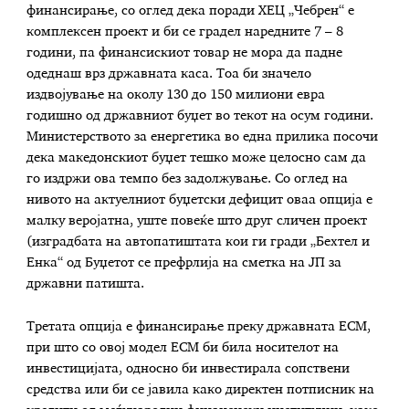
финансирање, со оглед дека поради ХЕЦ „Чебрен“ е
комплексен проект и би се градел наредните 7 – 8
години, па финансискиот товар не мора да падне
одеднаш врз државната каса. Тоа би значело
издвојување на околу 130 до 150 милиони евра
годишно од државниот буџет во текот на осум години.
Министерството за енергетика во една прилика посочи
дека македонскиот буџет тешко може целосно сам да
го издржи ова темпо без задолжување. Со оглед на
нивото на актуелниот буџетски дефицит оваа опција е
малку веројатна, уште повеќе што друг сличен проект
(изградбата на автопатиштата кои ги гради „Бехтел и
Енка“ од Буџетот се префрлија на сметка на ЈП за
државни патишта.
Третата опција е финансирање преку државната ЕСМ,
при што со овој модел ЕСМ би била носителот на
инвестицијата, односно би инвестирала сопствени
средства или би се јавила како директен потписник на