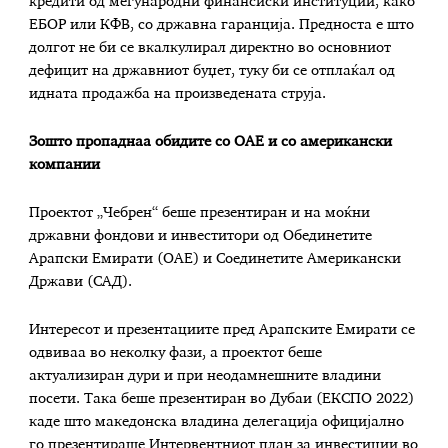
кредити од меѓународни финансиски институции, како
ЕБОР или КФВ, со државна гаранција. Предноста е што
долгот не би се вкалкулирал директно во основниот
дефицит на државниот буџет, туку би се отплаќал од
идната продажба на произведената струја.
Зошто пропаднаа обидите со ОАЕ и со американски
компании
Проектот „Чебрен“ беше презентиран и на моќни
државни фондови и инвеститори од Обединетите
Арапски Емирати (ОАЕ) и Соединетите Американски
Држави (САД).
Интересот и презентациите пред Арапските Емирати се
одвиваа во неколку фази, а проектот беше
актуализиран дури и при неодамнешните владини
посети. Така беше презентиран во Дубаи (ЕКСПО 2022)
каде што македонска владина делегација официјално
го презентираше Интервентниот план за инвестиции во