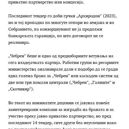
приватно партнерство или концесија.
Последниот тендер го доби грчки „Архиродон“ (2023),
но и тој пропадна по многуте отпори во земјава и во
Собранието, па конзорциумиот не ја продолжи
банкарската гаранција, по што договорот не се
реализира.
„Чебрен“ беше и едно од предизборните ветувања на
сега владејачката партија. Работни групи во ресорните
министерства анализирале дали е подобро да се гради
една голема брана за „Чебрен“ или каскаден систем од
две или три помали централи („Чебрен“, „Галиште“ и
„Скочивир“).
Во текот на изминатите децении се јавуваа повеќе
заинтереирани компани за изградба на браната и за
учество преку јавно приватно партнерство, но пред
последниот 14 тендер, сите други беа неуспешни иако