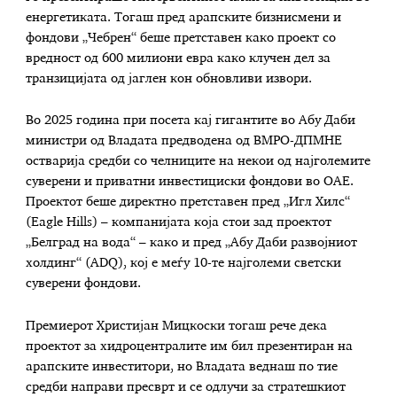
енергетиката. Тогаш пред арапските бизнисмени и
фондови „Чебрен“ беше претставен како проект со
вредност од 600 милиони евра како клучен дел за
транзицијата од јаглен кон обновливи извори.
Во 2025 година при посета кај гигантите во Абу Даби
министри од Владата предводена од ВМРО-ДПМНЕ
остварија средби со челниците на некои од најголемите
суверени и приватни инвестициски фондови во ОАЕ.
Проектот беше директно претставен пред „Игл Хилс“
(Eagle Hills) – компанијата која стои зад проектот
„Белград на вода“ – како и пред „Абу Даби развојниот
холдинг“ (ADQ), кој е меѓу 10-те најголеми светски
суверени фондови.
Премиерот Христијан Мицкоски тогаш рече дека
проектот за хидроцентралите им бил презентиран на
арапските инвеститори, но Владата веднаш по тие
средби направи пресврт и се одлучи за стратешкиот