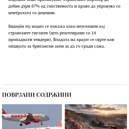
добие дури 67% од сопственоста и право да управува со
централата со децении.
Бидејќи тој модел се покажа како неуспешен кај
странските гиганти (што резултираше со 14
пропаднати тендери), Владата на крајот се сврте кон
опцијата за британски заем за да го гради сама.
ПОВРЗАНИ СОДРЖИНИ