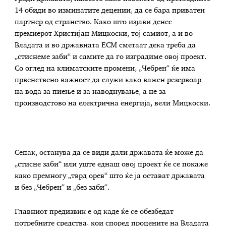
14 обиди во изминатите децении, да се бара приватен
партнер од странство. Како што изјави денес
премиерот Христијан Мицкоски, тој самиот, а и во
Владата и во државната ЕСМ сметаат дека треба да
„стиснеме заби“ и самите да го изградиме овој проект.
Со оглед на климатските промени, „Чебрен“ ќе има
првенствено важност да служи како важен резервоар
на вода за пиење и за наводнување, а не за
производстово на електрична енергија, вели Мицкоски.
Сепак, останува да се види дали државата ќе може да
„стисне заби“ или уште еднаш овој проект ќе се покаже
како премногу „тврд орев“ што ќе ја остават државата
и без „Чебрен“ и „без заби“.
Главниот предизвик е од каде ќе се обезбедат
потребните средства, кои според процените на Владата