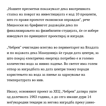
„Нашите пресметки покажуваат дека внатрешната
стапка на поврат на инвестицијата е над 10 проценти,
што го прави проектот економски оправдан“, рече
Мицкоски на брифингот додавајќи дека по
финализирањето на физибилити-студијата, ќе се избере
изведувач по принципот проектирај и изгради.
„Чебрен“ очигледно влегува во периметарот на Владата
и по најавата дека Македонија ќе гради дата центри, за
што покрај електрична енергија потребно е и големо
количество вода за нивно ладење. Во светот има голем
отпор за изградбата на дата центри токму поради
користењето на вода за пиење за одржување на
температурата во нив.
Инаку, основниот проект за ХЕЦ „Чебрен“ датира уште
од далечната 1963 година, а до сега имаше дури 14
меѓународни тендери за негова изградба преку јавно-