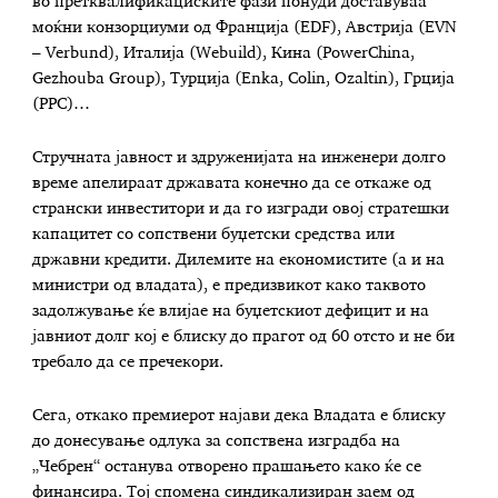
во претквалификациските фази понуди доставуваа
моќни конзорциуми од Франција (EDF), Австрија (EVN
– Verbund), Италија (Webuild), Кина (PowerChina,
Gezhouba Group), Турција (Enka, Colin, Ozaltin), Грција
(PPC)…
Стручната јавност и здруженијата на инженери долго
време апелираат државата конечно да се откаже од
странски инвеститори и да го изгради овој стратешки
капацитет со сопствени буџетски средства или
државни кредити. Дилемите на економистите (а и на
министри од владата), е предизвикот како таквото
задолжување ќе влијае на буџетскиот дефицит и на
јавниот долг кој е блиску до прагот од 60 отсто и не би
требало да се пречекори.
Сега, откако премиерот најави дека Владата е блиску
до донесување одлука за сопствена изградба на
„Чебрен“ останува отворено прашањето како ќе се
финансира. Тој спомена синдикализиран заем од