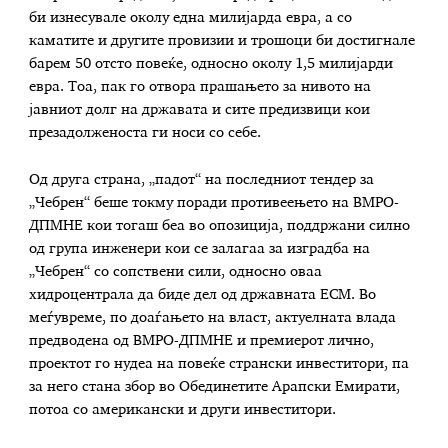
би изнесувале околу една милијарда евра, а со
каматите и другите провизии и трошоци би достигнале
барем 50 отсто повеќе, односно околу 1,5 милијарди
евра. Тоа, пак го отвора прашањето за нивото на
јавниот долг на државата и сите предизвици кои
презадолженоста ги носи со себе.
Од друга страна, „падот“ на последниот тендер за
„Чебрен“ беше токму поради противеењето на ВМРО-
ДПМНЕ кои тогаш беа во опозиција, поддржани силно
од група инженери кои се залагаа за изградба на
„Чебрен“ со сопствени сили, односно оваа
хидроцентрала да биде дел од државната ЕСМ. Во
меѓувреме, по доаѓањето на власт, актуелната влада
предводена од ВМРО-ДПМНЕ и премиерот лично,
проектот го нудеа на повеќе странски инвеститори, па
за него стана збор во Обединетите Арапски Емирати,
потоа со американски и други инвеститори.