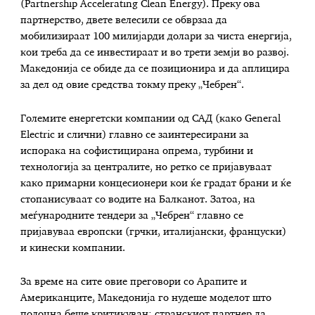
(Partnership Accelerating Clean Energy). Преку ова
партнерство, двете велесили се обврзаа да
мобилизираат 100 милијарди долари за чиста енергија,
кои треба да се инвестираат и во трети земји во развој.
Македонија се обиде да се позиционира и да аплицира
за дел од овие средства токму преку „Чебрен“.
Големите енергетски компании од САД (како General
Electric и слични) главно се заинтересирани за
испорака на софистицирана опрема, турбини и
технологија за централите, но ретко се пријавуваат
како примарни концесионери кои ќе градат брани и ќе
стопанисуваат со водите на Балканот. Затоа, на
меѓународните тендери за „Чебрен“ главно се
пријавуваа европски (грчки, италијански, француски)
и кинески компании.
За време на сите овие преговори со Арапите и
Американците, Македонија го нудеше моделот што
подоцна беше критикуван: странскиот партнер да