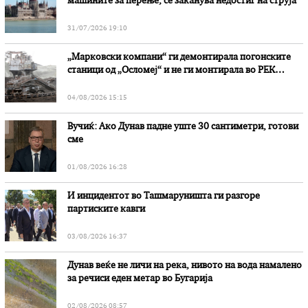
машините за перење, се заканува недостиг на струја
31/07/2026 19:10
„Марковски компани“ ги демонтирала погонските
станици од „Осломеј“ и не ги монтирала во РЕК
„Битола“, стои во вештачењето на обвинителството
04/08/2026 15:15
Вучиќ: Ако Дунав падне уште 30 сантиметри, готови
сме
01/08/2026 16:28
И инцидентот во Ташмаруништa ги разгоре
партиските кавги
03/08/2026 16:37
Дунав веќе не личи на река, нивото на вода намалено
за речиси еден метар во Бугарија
02/08/2026 08:57