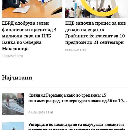
ЕБРД одобрува зелен
ЕЦБ започна процес за нов
финансиски кредит од 4
дизајн на еврото:
милиони евра на НЛБ
Граѓаните ќе гласаат за 10
Банка во Северна
предлози до 21 септември
Македонија
06/08/2026 17:08
06/08/2026 17:08
Најчитани
Сцени од Германија како во сред зима: 15
сантиметри град, температурата падна од 36 на 19
степени
04/08/2026 13:08
Унгарците повикани да не ги вклучуваат климите и