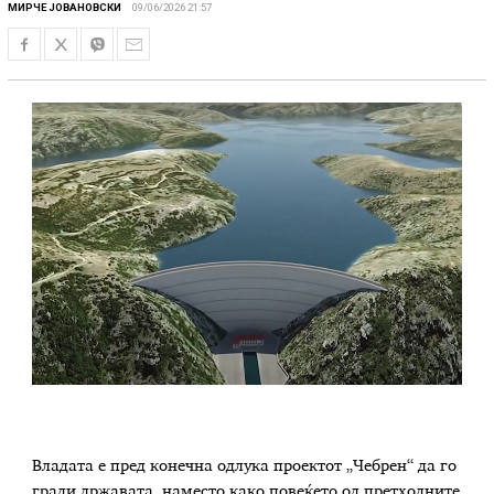
МИРЧЕ ЈОВАНОВСКИ
09/06/2026 21:57
Владата е пред конечна одлука проектот „Чебрен“ да го
гради државата, наместо како повеќето од претходните