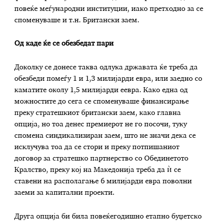
повеќе меѓународни институции, иако претходно за се
споменуваше и т.н. Британски заем.
Од каде ќе се обезбедат пари
Доколку се донесе таква одлука државата ќе треба да
обезбеди помеѓу 1 и 1,3 милијарди евра, или заедно со
каматите околу 1,5 милијарди еевра. Како една од
можностите до сега се споменуваше финансирање
преку стратешкиот британски заем, како главна
опција, но тоа денес премиерот не го посочи, туку
спомена синдикализиран заем, што не значи дека се
исклучува тоа да се стори и преку потпишаниот
договор за стратешко партнерство со Обединетото
Кралство, преку кој на Македонија треба да ѝ се
ставени на располагање 6 милијарди евра поволни
заеми за капитални проекти.
Друга опција би била повеќегодишно етапно буџетско