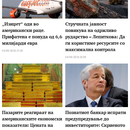
„Изиџет“ оди во
Стручната јавност
американски раце.
повикува на одржливо
Прифатена е понуда од 6,6
рударство – Лепиткова: Да
милијарди евра
ги користиме ресурсите со
максимална контрола
06/08/2026 21:08
06/08/2026 20:08
Пазарите реагираат на
Познатиот банкар испрати
американските економски
предупредување до
показатели: Цената на
инвеститорите: Скриеното