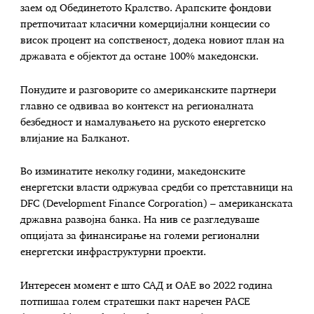
заем од Обединетото Кралство. Арапските фондови
претпочитаат класични комерцијални концесии со
висок процент на сопственост, додека новиот план на
државата е објектот да остане 100% македонски.
Понудите и разговорите со американските партнери
главно се одвиваа во контекст на регионалната
безбедност и намалувањето на руското енергетско
влијание на Балканот.
Во изминатите неколку години, македонските
енергетски власти одржуваа средби со претставници на
DFC (Development Finance Corporation) – американската
државна развојна банка. На нив се разгледуваше
опцијата за финансирање на големи регионални
енергетски инфраструктурни проекти.
Интересен момент е што САД и ОАЕ во 2022 година
потпишаа голем стратешки пакт наречен PACE