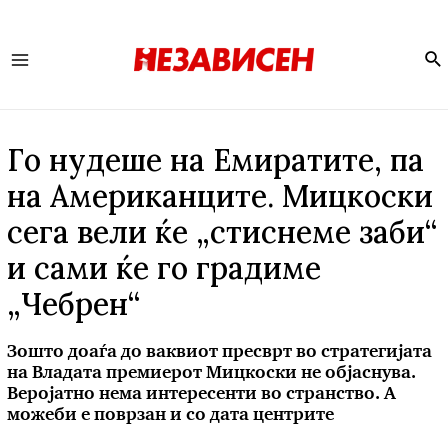
Se
Main
Menu
Го нудеше на Емиратите, па
на Американците. Мицкоски
сега вели ќе „стиснеме заби“
и сами ќе го градиме
„Чебрен“
Зошто доаѓа до ваквиот пресврт во стратегијата
на Владата премиерот Мицкоски не објаснува.
Веројатно нема интересенти во странство. А
можеби е поврзан и со дата центрите