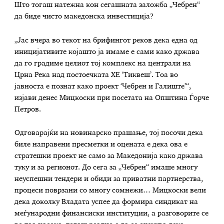
Што тогаш натежна кон сегашната заложба „Чебрен“
да биде чисто македонска инвестиција?
„Јас вчера во текот на брифингот реков дека една од
иницијативите којашто ја имаме е сами како држава
да го градиме целиот тој комплекс на централи на
Црна Река над постоечката ХЕ ‘Тиквеш’. Тоа во
јавноста е познат како проект ‘Чебрен и Галиште’“,
изјави денес Мицкоски при посетата на Општина Ѓорче
Петров.
Одговарајќи на новинарско прашање, тој посочи дека
биле направени пресметки и оцената е дека ова е
стратешки проект не само за Македонија како држава
туку и за регионот. До сега за „Чебрен“ имаше многу
неуспешни тендери и обиди за приватни партнерства,
процеси поврзани со многу сомнежи… Мицкоски вели
дека доколку Владата успее да формира синдикат на
меѓународни финансиски институции, а разговорите се