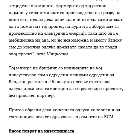
земјоделско земјиште, фармерите од тој регион
најмногу се занимаваат со производство на грозје, на
вино итн, ценам дека овие количини вода само можат
да го помогнат тој процес, па дури и да зборуваме за
производство на електрична енергија така што ова е
амбициозна најава, но не невозможна и многу блиску
сме до конечна одлука државата самата да го гради
овој проект“, рече Мицкоски.
Тој и вчера на брифинг со новинарите на кој
присуствуваа само одредени медиуми одредени од
Владата, рече дека е блиску до носење стратешка
одлука државата самостојно да го реализира проектот,
без приватен партнер.
Притоа објасни дека конечната одлука ќе зависи и од
состаноците што се одржуваат во рамките на ЕСМ.
Висок поврат на инвестицијата