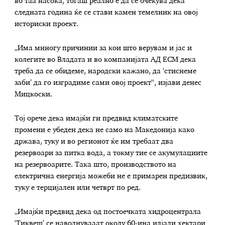
во таа насока, тогаш реално е да се очекува дека
следната година ќе се стави камен темелник на овој
историски проект.
„Има мнногу причинии за кои што верувам и јас и
колегите во Владата и во компанијата АД ЕСМ дека
треба да се обидеме, народски кажано, да ‘стиснеме
заби’ да го изградиме сами овој проект“, изјави денес
Мицкоски.
Тој орече дека имајќи ги предвид климатските
промени е убеден дека не само на Македонија како
држава, туку и во регионот ќе им требаат два
резервоари за питка вода, а токму тие се акумулациите
на резервоарите. Така што, производството на
електрична енергија можеби не е примарен предизвик,
туку е терцијален или четврт по ред.
„Имајќи предвид дека од постоечката хидроцентрала
‘Тиквеш’ се наводнувааат околу 60-ина илјади хектари