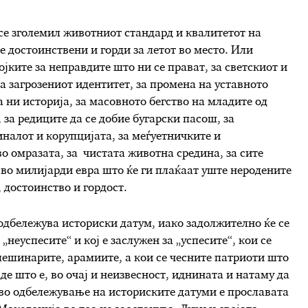
се зголемил животниот стандард и квалитетот на
е достоинствени и горди за летот во место. Или
јките за неправдите што ни се прават, за светскиот и
 загрозениот идентитет, за промена на уставното
а ни историја, за масовното бегство на младите од
за редиците да се добие бугарски пасош, за
иналот и корупцијата, за меѓуетничките и
 омразата, за чистата животна средина, за сите
во милијарди евра што ќе ги плаќаат уште неродените
 достоинство и гордост.
и одбележува историски датум, иако задолжително ќе се
„неуспесите“ и кој е заслужен за „успесите“, кои се
лешинарите, арамиите, а кои се чесните патриоти што
де што е, во очај и неизвесност, иднината и натаму да
 во одбележување на историските датуми е прославата