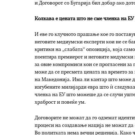
и Договорот со Бугарија бил добар ако до
Колкава е цената што не сме членка на ЕУ
И еве го клучното прашање кое го постав
неговите медиумски експерти кои не се бав
критики на „слабата“ опозиција, која сам
поентира премиерот и неговите медумски п
за овие компромиси кои се прогласени за 
може да се пресмета цената на времето за
на Македонија. Има ли кантар што може да
изгубените милијарди евра што ѝ следува
членка на ЕУ што можеше да се случи ушт
храброст и повеќе ум.
Договорите не можат да го одземат идентит
процеси на создавање нација не можат да с
Во политката нема вечни решенија. Како 