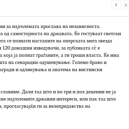
и за најголемата прослава на независноста.
 од самостојноста на државата. Ќе гостуваат светски
сега се познати настапите на оперската мега sвезда
и 120 домашни изведувачи, за публиката сѐ е
а која ја полнат граѓаните, а ги троши власта. Ќе има
ешта на сенародно одушевување. Големо браво и
награди и одликувања и анатема на вистински
 славиме. Дали таа што и по три и пол децении не ја
вме најголемите државни интереси, или пак таа што
, прогласувајќи ги за велепредавства на