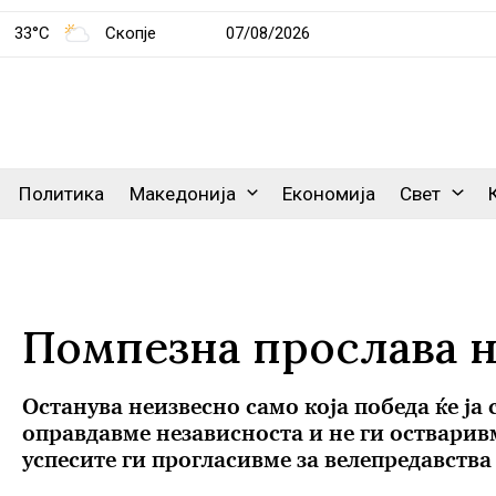
33°C
Скопје
07/08/2026
Политика
Македонија
Економија
Свет
Помпезна прослава н
Oстанува неизвесно само која победа ќе ја 
оправдавме независноста и не ги остварив
успесите ги прогласивме за велепредавства