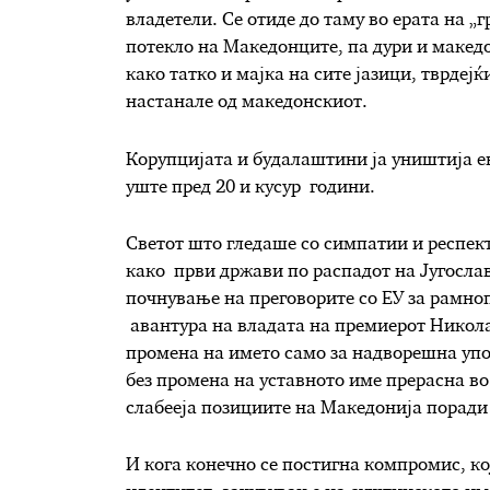
владетели. Се отиде до таму во ерата на „
потекло на Македонците, па дури и макед
како татко и мајка на сите јазици, тврдеј
настанале од македонскиот.
Корупцијата и будалаштини ја уништија е
уште пред 20 и кусур години.
Светот што гледаше со симпатии и респект
како први држави по распадот на Југослав
почнување на преговорите со ЕУ за рамно
авантура на владата на премиерот Никола
промена на името само за надворешна упо
без промена на уставното име прерасна во
слабееја позициите на Македонија поради
И кога конечно се постигна компромис, ко