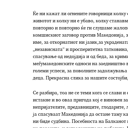
Ќе ни кажат ли огнените говорници колку 
животот и колку ни е убаво, колку станавм
повторно и повторно ќе ги слушаме жалопо
комшискиот заговор против Македонија, за
име, за откорнатиот ни јазик,за украденат
„независната“ и просперитетна татковина, 
спасување од недојдија и од беда, за крим
меѓумакедонските односи на заедништво во
големи успеси, за поволните задолжувања 
деца. Прекрасна слика за нашите состојби,
Се разбира, тоа не се теми кога се слави 
истакне и во оваа пригода кој е виновен за 
непријателите, предавниците, глодарите, 
ја спасуваат Македонија да остане таму ка
ни биде судбина. Посебноста на Балканот