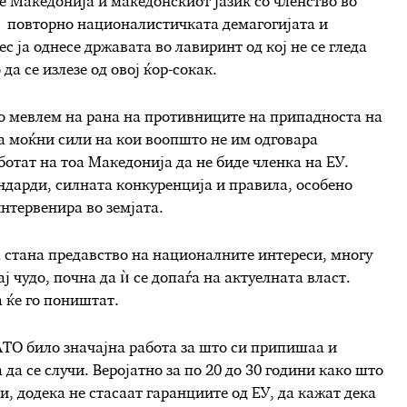
е Македонија и македонскиот јазик со членство во
, повторно националистичката демагогијата и
 ја однесе државата во лавиринт од кој не се гледа
да се излезе од овој ќор-сокак.
ко мевлем на рана на противниците на припадноста на
а моќни сили на кои воопшто не им одговара
аботат на тоа Македонија да не биде членка на ЕУ.
ндарди, силната конкуренција и правила, особено
интервенира во земјата.
а стана предавство на националните интереси, многу
ај чудо, почна да ѝ се допаѓа на актуелната власт.
а ќе го поништат.
АТО било значајна работа за што си припишаа и
а да се случи. Веројатно за по 20 до 30 години како што
 додека не стасаат гаранциите од ЕУ, да кажат дека