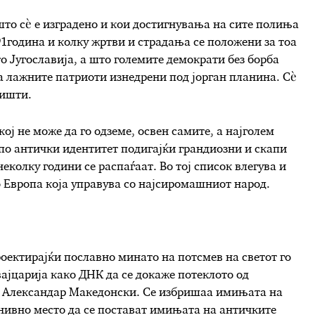
што сѐ е изградено и кои достигнувања на сите полиња
91година и колку жртви и страдања се положени за тоа
о Југославија, а што големите демократи без борба
за лажните патриоти изнедрени под јорган планина. Сѐ
ништи.
кој не може да го одземе, освен самите, а најголем
по антички идентитет подигајќи грандиозни и скапи
еколку години се распаѓаат. Во тој список влегува и
о Европа која управува со најсиромашниот народ.
оектирајќи пославно минато на потсмев на светот го
ајцарија како ДНК да се докаже потеклото од
а, Александар Македонски. Се избришаа имињата на
 нивно место да се постават имињата на античките