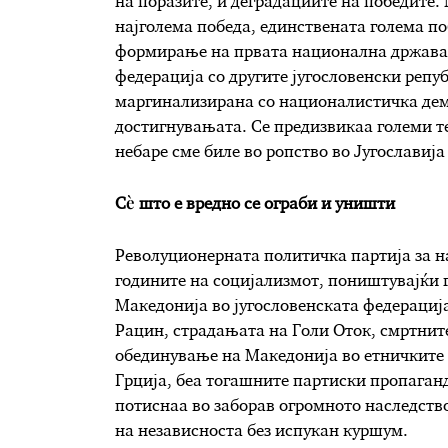
на поразите, и деградациите на победите. 
најголема победа, единствената голема поб
формирање на првата национална држава 
федерација со другите југословенски репу
маргинализирана со националистичка дем
достигнувањата. Се предизвикаа големи те
небаре сме биле во ропство во Југославија
Сѐ што е вредно се ограби и уништи
Револуционерната политичка партија за н
годините на социјализмот, поништувајќи г
Македонија во југословенската федерација.
Рацин, страдањата на Голи Оток, смртните
обединување на Македонија во етничките 
Грција, беа тогашните партиски пропага
потиснаа во заборав огромното наследство
на независноста без испукан куршум.