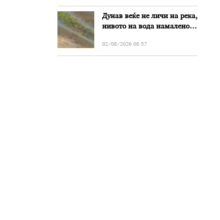
Дунав веќе не личи на река,
нивото на вода намалено
за речиси еден метар во
02/08/2026 08:57
Бугарија