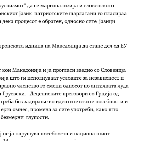
груевизмот“ да се маргинализира и словенското
онскиот јазик патриотските шарлатани го пласираа
ќи дека процесот е обратен, односно сите јазици
вропската иднина на Македонија да стане дел од ЕУ
 кон Македонија и ја прогласи заедно со Словенија
ија што ги исполнуваат условите за независност и
правно членство го смени односот по античката луда
 Груевски. Децениските преговори со Грција од
треба без задирање во идентитетските посебности и
 ерга омнес, промена за сите употреби, како што
 безмерни глупости.
ј не ја нарушува посебноста и националниот