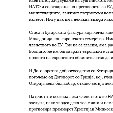
идентитет, зачувување на суштинското им
НАТО и со отварање на преговорите со ЕУ
манипулациите, лажниот патриотски вознес
излезот. Ниту пак има некаква визија како 
Стаса и бугарската фактура која легна ка
Македонија кон европското семејство. Им
членството во ЕУ. Тие не се гласни, ама р
Воопшто не им одговараат европските ста
правото на европското обвинителство да 
И Договорот за добрососедство со Бугариј
поголемо од Договорот со Грција, кој, глед
Открија дека бил добар, откако ветија дек
Патриотите осознаа дека членството во Н
заслуги, иако тврдеа дека тоа е лага и нем
прогнозира премиерот Христијан Мицкоски,