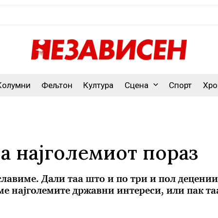
Колумни
Фељтон
Култура
Сцена
Спорт
Хро
а најголемиот пораз
славиме. Дали таа што и по три и пол децении 
ме најголемите државни интереси, или пак та