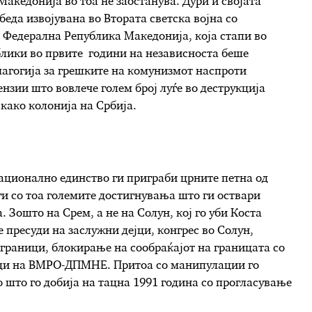
Македонија во тоа не заостанува. Дури и својата
еда извојувана во Втората светска војна со
Федерална Република Македонија, која стапи во
блики во првите години на независноста беше
агогија за грешките на комунизмот наспроти
нзии што вовлече голем број луѓе во деструкција
 како колонија на Србија.
ационално единство ги приграби црните петна од
и со тоа големите достигнувања што ги оствари
 Зошто на Срем, а не на Солун, кој го уби Коста
 пресуди на заслужни дејци, конгрес во Солун,
граници, блокирање на сообраќајот на границата со
нди на ВМРО-ДПМНЕ. Притоа со манипулации го
 што го добија на тацна 1991 година со прогласување