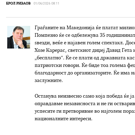
01/06/2026 08:11
ЕРОЛ РИЗАОВ
Граѓаните на Македонија ќе платат милион
Помпезно ќе се одбележува 35 годишнината
sвезди, веќе е најавен голем спектакл. До
Хозе Карерас, светскиот диџеј Давид Гета 
„бесплатно“. Ќе се плати од државната кас
патриотски говори. Ќе биде тоа голема ф
благодарност до организаторите. Ќе има 
заслужните.
Oстанува неизвесно само која победа ќе ја
оправдавме независноста и не ги оствари
успесите ги претворивме во најголем пораз
националните интереси.