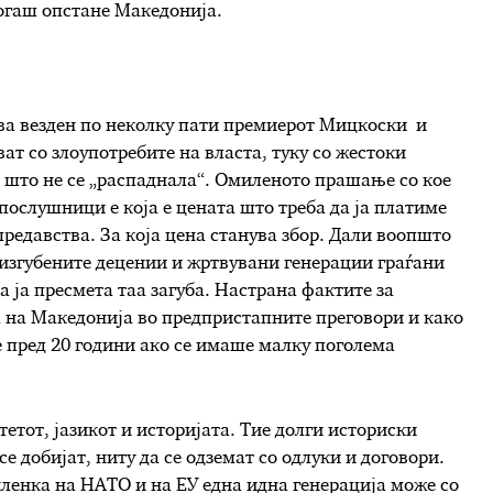
тогаш опстане Македонија.
ува везден по неколку пати премиерот Мицкоски и
ат со злоупотребите на власта, туку со жестоки
о што не се „распаднала“. Омиленото прашање со кое
ослушници е која е цената што треба да ја платиме
предавства. За која цена станува збор. Дали воопшто
 изгубените децении и жртвувани генерации граѓани
 ја пресмета таа загуба. Настрана фактите за
а на Македонија во предпристапните преговори и како
е пред 20 години ако се имаше малку поголема
етот, јазикот и историјата. Тие долги историски
е добијат, ниту да се одземат со одлуки и договори.
членка на НАТО и на ЕУ една идна генерација може со