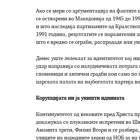
Ако се мери со аргументација на фактите 
се остварени во Македонија од 1945 до 19
и што наследија партизаните од Кралствот
1991 година, резултатите се поразителни 
што е вредно се ограби, распродаде или у
Денес уште лелекаат за идентитетот кој ни
удар направија со налудничевата потрага 
споменици и антички градби кои само по н
царската палата на најбогатата партија в
Корупцијата ни ја уништи иднината
Континуитетот од вековите пред Христа пр
докажуваа со плуканките испретени во Шв
Амаинта трети, Филип Втори и се разбир
улиците на народните херои од НОБ за на