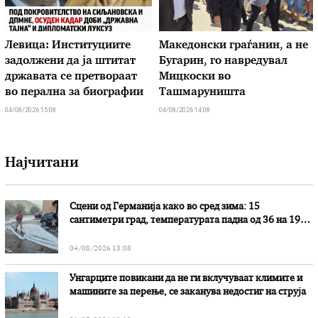
Левица: Институциите
Македонски граѓанин, а не
задолжени да ја штитат
Бугарин, го навредувал
државата се претвораат
Мицкоски во
во перална за биографии
Ташмаруништа
04/08/2026 15:08
04/08/2026 14:08
Најчитани
Сцени од Германија како во сред зима: 15
сантиметри град, температурата падна од 36 на 19
степени
04/08/2026 13:08
Унгарците повикани да не ги вклучуваат климите и
машините за перење, се заканува недостиг на струја