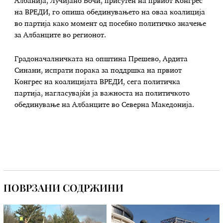
Албанија, Лучијано Бочи, присутен на првиот Конгрес
на ВРЕДИ, го опиша обединувањето на оваа коалиција
во партија како момент од посебно политичко значење
за Албанците во регионот.
Градоначалничката на општина Прешево, Ардита
Синани, испрати порака за поддршка на првиот
Конгрес на коалицијата ВРЕДИ, сега политичка
партија, нагласувајќи ја важноста на политичкото
обединување на Албанците во Северна Македонија.
ПОВРЗАНИ СОДРЖИНИ