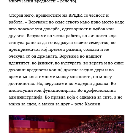
многу јасни вредности – рече тој.
Според него, вредностите на ВРЕДИ се чесност и
работа. – Веруваме во семејството како прво место каде
што човекот учи доверба, одговорност и љубов кон
другите. Веруваме во чесна работа, во личноста која
станува рано за да го издржува своето семејство, во
претприемачот кој презема ризици, создава и не
очекува сè од државата. Веруваме во нашиот
идентитет, во јазикот, во културата, во верата и во оние
духовни вредности кои нè држеле заедно дури и во
времиња кога имавме малку можности, но многу
достоинство. Но, веруваме и во модерна држава. Во
институции кои функционираат. Во професионална
администрација. Во правда која е еднаква за сите, а не
мајка за еден, а маќеа за друг – рече Касами.