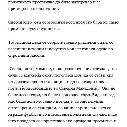
политиката престанува да биде натпревар и се
претвора во неопходност.
Според него, ова се моменти кога времето бара не само
промени, туку и единство.
Тој истакна дека се собрале заедно различни сили, со
различни истории и искуства кои честопати оделе во
спротивни насоки.
-Сепак, во тој момент, иако разликите не исчезнаа, тие
сили се здружија околу поголема цел: да се стави крај
на долгата ера на стагнација и да се отвори ново
поглавје за Албанците во Северна Македонија. Ова не
беше лесен сојуз, но беше неопходен сојуз. Бидејќи зад
нас беше долго и тешко поглавје, со институции
оптоварени со скандали, со канцеларии каде што се
играше фудбал и со наместени политички случаи, каде
што правдата се користеше како оружје за пресметка и