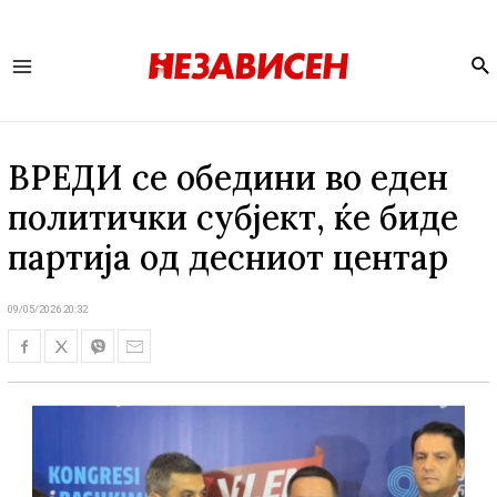
Se
Main
Menu
ВРЕДИ се обедини во еден
политички субјект, ќе биде
партија од десниот центар
09/05/2026 20:32