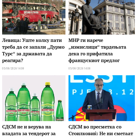
Левица: Уште колку пати
МНР ги нарече
треба да се запали „Дурмо
„измислици“ тврдењата
Турс“ за државата да
дека го прифатила
реагира?
францускиот предлог
05/08/2026 14:08
05/08/2026 14:08
СДСМ не и верува на
СДСМ во пресметка со
владата за тендерот за
Стоилковиќ: Не ни сметаат