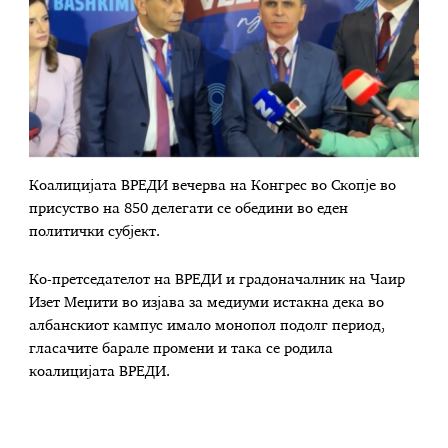
Коалицијата ВРЕДИ вечерва на Конгрес во Скопје во
присуство на 850 делегати се обедини во еден
политички субјект.
Ко-претседателот на ВРЕДИ и градоначалник на Чаир
Изет Меџити во изјава за медиуми истакна дека во
албанскиот кампус имало монопол подолг период,
гласачите барале промени и така се родила
коалицијата ВРЕДИ.