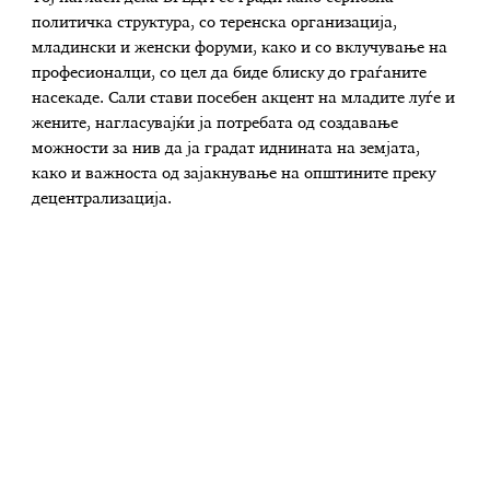
политичка структура, со теренска организација,
младински и женски форуми, како и со вклучување на
професионалци, со цел да биде блиску до граѓаните
насекаде. Сали стави посебен акцент на младите луѓе и
жените, нагласувајќи ја потребата од создавање
можности за нив да ја градат иднината на земјата,
како и важноста од зајакнување на општините преку
децентрализација.