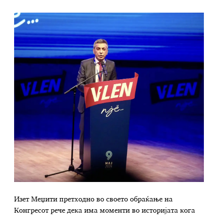
Изет Меџити претходно во своето обраќање на
Конгресот рече дека има моменти во историјата кога