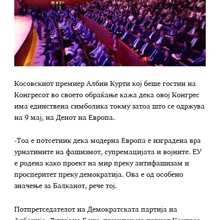
Косовскиот премиер Албин Курти кој беше гостин на
Конгресот во своето обраќање кажа дека овој Конгрес
има единствена симболика токму затоа што се одржува
на 9 мај, на Денот на Европа.
-Тоа е потсетник дека модерна Европа е изградена врз
урнатините на фашизмот, супремацијата и војните. ЕУ
е родена како проект на мир преку антифашизам и
просперитет преку демократија. Ова е од особено
значење за Балканот, рече тој.
Потпретседателот на Демократската партија на