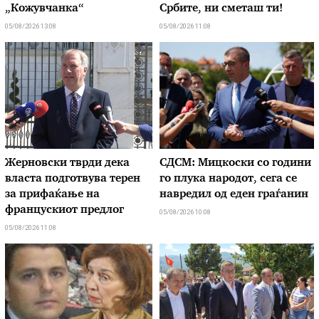
„Кожувчанка“
Србите, ни сметаш ти!
05/08/2026 13:08
05/08/2026 11:08
Жерновски тврди дека
СДСМ: Мицкоски со години
власта подготвува терен
го плука народот, сега се
за прифаќање на
навредил од еден граѓанин
францускиот предлог
05/08/2026 10:08
05/08/2026 11:08