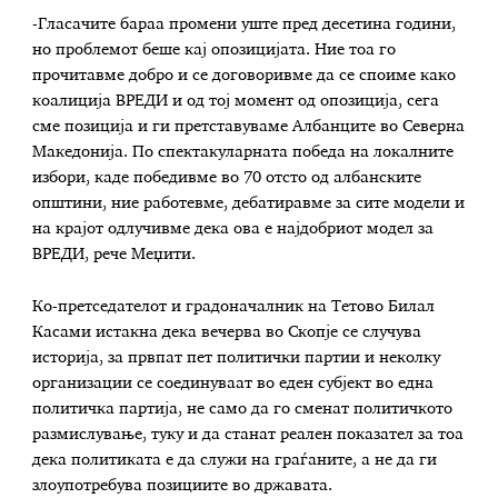
-Гласачите бараа промени уште пред десетина години,
но проблемот беше кај опозицијата. Ние тоа го
прочитавме добро и се договоривме да се споиме како
коалиција ВРЕДИ и од тој момент од опозиција, сега
сме позиција и ги претставуваме Албанците во Северна
Македонија. По спектакуларната победа на локалните
избори, каде победивме во 70 отсто од албанските
општини, ние работевме, дебатиравме за сите модели и
на крајот одлучивме дека ова е најдобриот модел за
ВРЕДИ, рече Меџити.
Ко-претседателот и градоначалник на Тетово Билал
Касами истакна дека вечерва во Скопје се случува
историја, за првпат пет политички партии и неколку
организации се соединуваат во еден субјект во една
политичка партија, не само да го сменат политичкото
размислување, туку и да станат реален показател за тоа
дека политиката е да служи на граѓаните, а не да ги
злоупотребува позициите во државата.