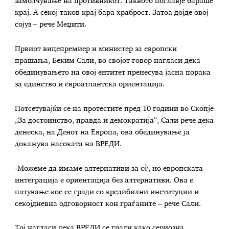
замолчување на противникот. Таквото поглавје бараше
крај. А секој таков крај бара храброст. Затоа дојде овој
сојуз – рече Меџити.
Првиот вицепремиер и министер за европски
прашања, Беким Сали, во својот говор нагласи дека
обединувањето на овој ентитет пренесува јасна порака
за единство и евроатлантска ориентација.
Потсетувајќи се на протестите пред 10 години во Скопјe
„За достоинство, правда и демократија“, Сали рече дека
денеска, на Денот на Европа, ова обединување ја
докажува насоката на ВРЕДИ.
-Можеме да имаме алтернативи за сè, но европската
интеграција е ориентација без алтернативи. Ова е
патување кое се гради со кредибилни институции и
секојдневна одговорност кон граѓаните – рече Сали.
Тој нагласи дека ВРЕДИ се гради како сериозна