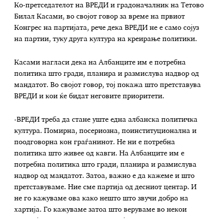
Ко-претседателот на ВРЕДИ и градоначалник на Тетово
Билал Касами, во својот говор за време на првиот
Конгрес на партијата, рече дека ВРЕДИ не е само сојуз
на партии, туку друга култура на креирање политики.
Касами нагласи дека на Албанците им е потребна
политика што гради, планира и размислува надвор од
мандатот. Во својот говор, тој покажа што претставува
ВРЕДИ и кои ќе бидат неговите приоритети.
-ВРЕДИ треба да стане уште една албанска политичка
култура. Помирна, посериозна, поинституционална и
поодговорна кон граѓанинот. Не ни е потребна
политика што живее од кавги. На Албанците им е
потребна политика што гради, планира и размислува
надвор од мандатот. Затоа, важно е да кажеме и што
претставуваме. Ние сме партија од десниот центар. И
не го кажуваме ова како нешто што звучи добро на
хартија. Го кажуваме затоа што веруваме во некои