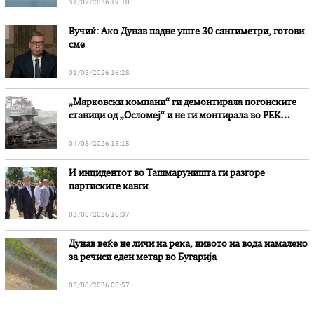
31/07/2026 19:10
Вучиќ: Ако Дунав падне уште 30 сантиметри, готови
сме
01/08/2026 16:28
„Марковски компани“ ги демонтирала погонските
станици од „Осломеј“ и не ги монтирала во РЕК
„Битола“, стои во вештачењето на обвинителството
04/08/2026 15:15
И инцидентот во Ташмаруништa ги разгоре
партиските кавги
03/08/2026 16:37
Дунав веќе не личи на река, нивото на вода намалено
за речиси еден метар во Бугарија
02/08/2026 08:57