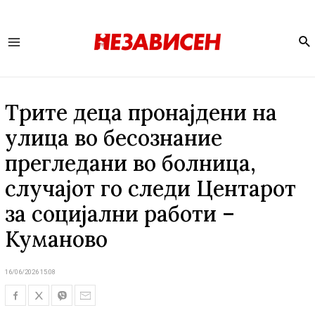
Se
Main
Menu
Трите деца пронајдени на
улица во бесознание
прегледани во болница,
случајот го следи Центарот
за социјални работи –
Куманово
16/06/2026 15:08