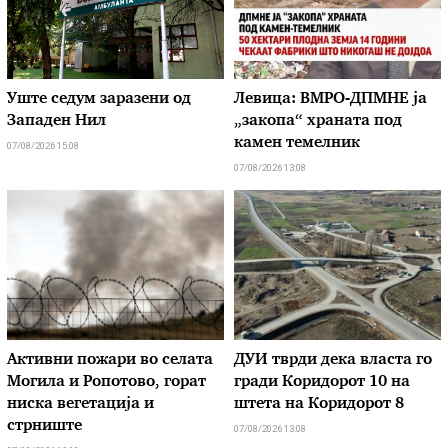
Уште седум заразени од
Левица: ВМРО-ДПМНЕ ја
Западен Нил
„закопа“ храната под
камен темелник
07/08/2026 15:08
07/08/2026 13:08
Активни пожари во селата
ДУИ тврди дека власта го
Могила и Ропотово, горат
гради Коридорот 10 на
ниска вегетација и
штета на Коридорот 8
стрниште
07/08/2026 13:08