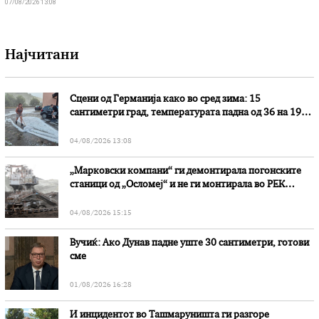
07/08/2026 13:08
Најчитани
Сцени од Германија како во сред зима: 15
сантиметри град, температурата падна од 36 на 19
степени
04/08/2026 13:08
„Марковски компани“ ги демонтирала погонските
станици од „Осломеј“ и не ги монтирала во РЕК
„Битола“, стои во вештачењето на обвинителството
04/08/2026 15:15
Вучиќ: Ако Дунав падне уште 30 сантиметри, готови
сме
01/08/2026 16:28
И инцидентот во Ташмаруништa ги разгоре