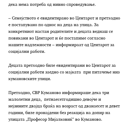
дека нема потреба од нивно спроведување.
– Семејството е евидентирано во Центарот и претходно
е постапувано по однос на деца на улица. За
конкретниот настан родителите и децата веднаш се
повикани во Центарот и ќе постапиме согласно
нашите надлежности – информираат од Центарот за
социјални работи.
Децата претходно биле евидентирани во Центарот за
социјални работи заедно со мајката при питачење низ
кумановските улици.
Претходно, СВР Куманово информираше дека три
малолетни деца, петнаесетгодишно девојче и
нејзините двајца браќа на возраст од дванаесет и девет
години, биле пронајдени без реакција на допир на
улицата „Професор Мијалковиќ“ во Куманово.