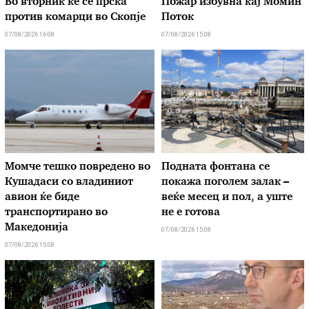
Во вторник ќе се прска
Пожар избувна кај Момин
против комарци во Скопје
Поток
07/08/2026 16:08
07/08/2026 15:08
Момче тешко повредено во
Подната фонтана се
Кушадаси со владиниот
покажа поголем залак –
авион ќе биде
веќе месец и пол, а уште
транспортирано во
не е готова
Македонија
07/08/2026 15:08
07/08/2026 15:08