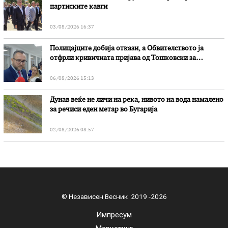
партиските кавги
03/08/2026 16:37
Полицајците добија откази, а Обвителството ја
отфрли кривичната пријава од Тошковски за
наводни злоупотреби
06/08/2026 15:13
Дунав веќе не личи на река, нивото на вода намалено
за речиси еден метар во Бугарија
02/08/2026 08:57
© Независен Весник 2019 -2026
Импресум