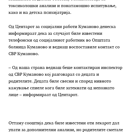
токсиколошки анализи и понатамошно испитување,
како и на детска психијатрија.
Од Центарот за социјални работи Куманово денеска
информираат дека за случајот биле известени
телефонски од социјалниот работник во Општата
болница Куманово и веднаш воспоставиле контакт со
СВР Куманово.
– Од наша страна веднаш беше контактиран инспектор
од СВР Куманово кој разговарал со децата и
родителите. Децата биле свесни и според нивното
кажување спиеле кога биле затекнати од непознато
лице – информираат од Центарот.
Оттаму сооштија дека биле известени оти лекарот дал
упати за дополнителни анализи, но родителите сметале