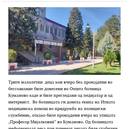
Трите малолетни деца кои вчера беа пронајдени во
бессознание биле донесени во Општа болница
Куманово каде и биле прегледани од педијатар и од
интернист. Во болницата ги донела екипа на Итната
медицинска помош во придружба на полициски
службеник, откако биле пронајдени вчера на улицата
„Професор Мијалковиќ“ во Куманово. Од болницата
информираат дека при приемот децата биле стабилни,