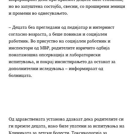
но во запуштена состојба, свесни, со проширени зеници
и промени во однесувањето.
– Децата беа прегледани од педијатар и интернист
согласно возраста, а беше повикан и социјален
работник. Во присуство на социјален работник и
инспектори од МВР, родителите изричито одбија
понатамошна опсервација и лабораториски
испитувања, и покрај инсистирањето да останат за
дополнителни иследувања – информираат од
болницата.
Од здравствената установа ддаваат дека родителите си
ги презеле децата, иако биле упатени за испитувања на
Клиниката за детски болести, Токсикологија за