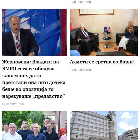
07/08/2026 09:08
Жерновски: Владата на
Ахмети се сретна со Варнс
ВМРО сега се обидува
06/08/2026 18:08
како успех да го
претстави она што додека
беше во опозиција го
нарекуваше „предавство“
07/08/2026 07:08