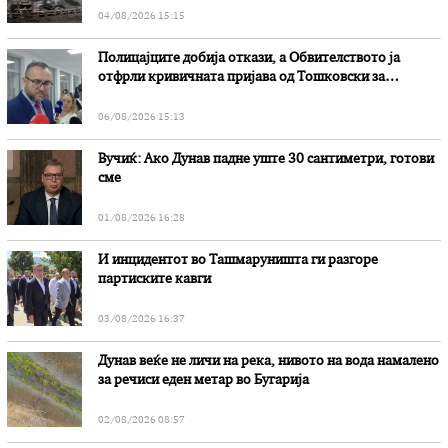
04/08/2026 15:15
Полицајците добија откази, а Обвителството ја
отфрли кривичната пријава од Тошковски за
наводни злоупотреби
06/08/2026 15:13
Вучиќ: Ако Дунав падне уште 30 сантиметри, готови
сме
01/08/2026 16:28
И инцидентот во Ташмаруништa ги разгоре
партиските кавги
03/08/2026 16:37
Дунав веќе не личи на река, нивото на вода намалено
за речиси еден метар во Бугарија
02/08/2026 08:57