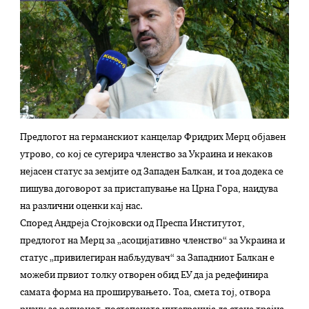
Предлогот на германскиот канцелар Фридрих Мерц објавен
утрово, со кој се сугерира членство за Украина и некаков
нејасен статус за земјите од Западен Балкан, и тоа додека се
пишува договорот за пристапување на Црна Гора, наидува
на различни оценки кај нас.
Според Андреја Стојковски од Преспа Институтот,
предлогот на Мерц за „асоцијативно членство“ за Украина и
статус „привилегиран набљудувач“ за Западниот Балкан е
можеби првиот толку отворен обид ЕУ да ја редефинира
самата форма на проширувањето. Тоа, смета тој, отвора