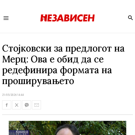
Se
Main
Menu
Стојковски за предлогот на
Мерц: Ова е обид да се
редефинира формата на
проширувањето
21/05/2026 14:44