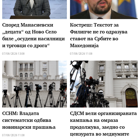
Според Манасиевски
Костреш: Текстот за
„децата“ од Ново Село
Филипче не го одразува
биле „осудени насилници
ставот на Србите во
и трговци со дрога“
Македонија
07/08/2026 13:08
07/08/2026 11:08
ССНМ: Владата
СДСМ вели организираната
систематски одбива
кампања на омраза
новинарски прашања
продолжува, заедно со
цензурата во медиумите
07/08/2026 11:08