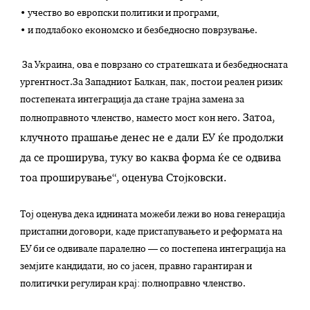
• учество во европски политики и програми,
• и подлабоко економско и безбедносно поврзување.
За Украина, ова е поврзано со стратешката и безбедносната
ургентност.За Западниот Балкан, пак, постои реален ризик
постепената интеграција да стане трајна замена за
Затоа,
полноправното членство, наместо мост кон него.
клучното прашање денес не е дали ЕУ ќе продолжи
да се проширува, туку во каква форма ќе се одвива
тоа проширување“, оценува Стојковски.
Тој оценува дека иднината можеби лежи во нова генерација
пристапни договори, каде пристапувањето и реформата на
ЕУ би се одвивале паралелно — со постепена интеграција на
земјите кандидати, но со јасен, правно гарантиран и
политички регулиран крај: полноправно членство.