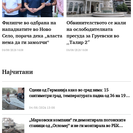
Филипче во одбрана на
Обвинителството се жали
нападнатите во Ново
на ослободителната
Село, порача дека „власта
пресуда за Груевски во
нема да ги замолчи“
,,Талир 2″
06/08/2026 16:08
06/08/2026 16:08
Најчитани
Сцени од Германија како во сред зима: 15
сантиметри град, температурата падна од 36 на 19
степени
04/08/2026 13:08
„Марковски компани“ ги демонтирала погонските
станици од „Осломеј“ и не ги монтирала во РЕК
„Битола“, стои во вештачењето на обвинителството