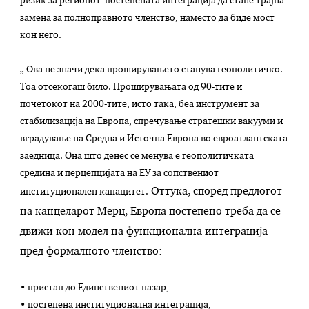
ризик за регионот постепената интеграција да стане трајна
замена за полноправното членство, наместо да биде мост
кон него.
„ Ова не значи дека проширувањето станува геополитичко.
Тоа отсекогаш било. Проширувањата од 90-тите и
почетокот на 2000-тите, исто така, беа инструмент за
стабилизација на Европа, спречување стратешки вакууми и
вградување на Средна и Источна Европа во евроатлантската
заедница. Она што денес се менува е геополитичката
средина и перцепцијата на ЕУ за сопствениот
Оттука, според предлогот
институционален капацитет.
на канцеларот Мерц, Европа постепено треба да се
движи кон модел на функционална интеграција
пред формалното членство:
• пристап до Единствениот пазар,
• постепена институционална интеграција,