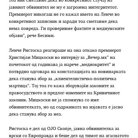
тоа ние сметавме дека во конкретниот случај на
јавниот обвинител не му е загрозена интегритетот.
Премиерот никогаш не го кажал името на Ленче во
конкретниот записник и заради тоа сметавме дека
нема повреда. Ги проверивме фактите и медиумските
објави“, рече Бесими.
Ленче Ристоска реагираше на она откако премиерот
Христијан Мицкоски во интервју за „Вечер.мк“ на
почетокот од годинава ја нарече „медиокритет“ и
потврдно одговара на констатацијата на новинарката
дека станува збор за „клиентелистичко-политичка
мартица“. Тој тоа го кажа зборувајќи законите за
правосудството и предлог-измените на Кривичниот
законик. Мицкоски не ја спомнува со име
обвинителката, но од содржината на изјавата е јасно
дека станува збор за неа.
Ристоска е дел од ОЈО Скопје, јавна обвинителка за
врски со Европравда и беше дел од тимот на згаснатото