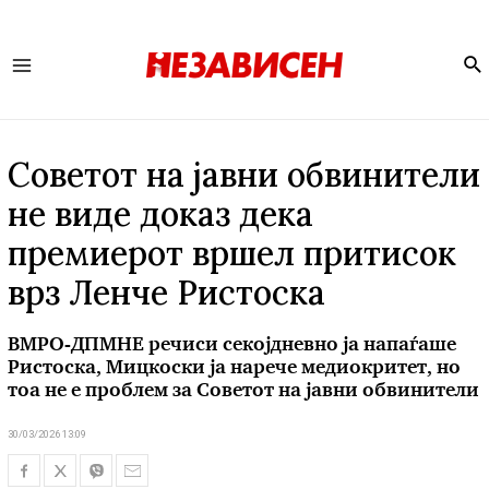
Se
Main
Menu
Советот на јавни обвинители
не виде доказ дека
премиерот вршел притисок
врз Ленче Ристоска
ВМРО-ДПМНЕ речиси секојдневно ја напаѓаше
Ристоска, Мицкоски ја нарече медиокритет, но
тоа не е проблем за Советот на јавни обвинители
30/03/2026 13:09