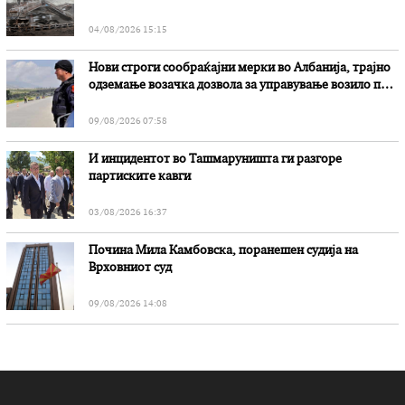
„Битола“, стои во вештачењето на обвинителството
04/08/2026 15:15
Нови строги сообраќајни мерки во Aлбанија, трајно
одземање возачка дозвола за управување возило под
дејство на алкохол и големи парични казни
09/08/2026 07:58
И инцидентот во Ташмаруништa ги разгоре
партиските кавги
03/08/2026 16:37
Почина Мила Камбовска, поранешен судија на
Врховниот суд
09/08/2026 14:08