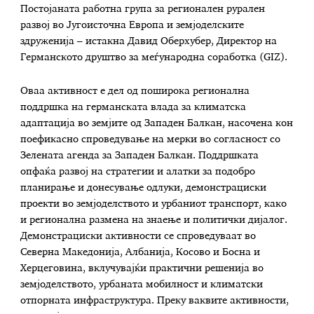
Постојаната работна група за регионален рурален
развој во Југоисточна Европа и земјоделските
здруженија – истакна Давид Оберхубер, Директор на
Германското друштво за меѓународна соработка (GIZ).
Оваа активност е дел од поширока регионална
поддршка на германската влада за климатска
адаптација во земјите од Западен Балкан, насочена кон
поефикасно спроведување на мерки во согласност со
Зелената агенда за Западен Балкан. Поддршката
опфаќа развој на стратегии и алатки за подобро
планирање и донесување одлуки, демонстрациски
проекти во земјоделството и урбаниот транспорт, како
и регионална размена на знаење и политички дијалог.
Демонстрациски активности се спроведуваат во
Северна Македонија, Албанија, Косово и Босна и
Херцеговина, вклучувајќи практични решенија во
земјоделството, урбаната мобилност и климатски
отпорната инфраструктура. Преку ваквите активности,