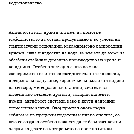
водостопанство.
Активноста има практична цел: да помогне
земјоделството да остане продуктивно и во услови на
температурни осцилации, нерамномерно распоредени
врнежи, суша и недостиг на вода, за земјата да може да
обезбеди стабилно домашно производство на храна и
во иднина. Особено значајно е што во овие
експерименти се интегрираат дигитални технологии,
прецизно наводнување, користење на различни видови
на сензори, метеоролошки станици, системи за
далечинско следење, дронови, соларни панели и
пумпи, антифрост системи, како и други напредни
технолошки алатки. Овој пристап овозможува
собирање на прецизни податоци и нивна анализа, со
што се создава особено важност да се базираат важни
одлуки во делот на креирањето на овие политики.