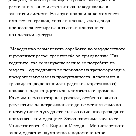
растојанија, како и ефектите од наводнување и
заштитни системи. На друга површина во моментот
има сточен грашок, сирак и пченка, како дел од
процесот за тестирање практики поврзани со
полјоделски култури.
-Македонско-германската соработка во земјоделството
и руралниот развој трае повеќе од три децении. Низ
годините, таа се менуваше заедно со потребите на
земјата – од поддршка во периодот на трансформација,
преку зголемување на продуктивноста, пласманот и
трговијата, до денешниот предизвик кој станува сè
поважен: адаптацијата кон климатските промени.
Како имплементатор на проектот, особено е важно
резултатите од истражувањата да не останат само во
институциите, туку да стигнат до оние што треба да ги
применат – земјоделците. Затоа работиме заедно со
Универзитетот „Св. Кирил и Методиј“, Министерството
за земјоделство, шумарство и водостопанство,