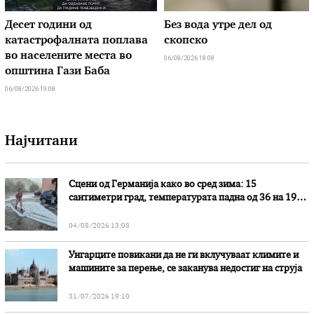
Десет години од
Без вода утре дел од
катастрофалната поплава
скопско
во населените места во
06/08/2026 18:08
општина Гази Баба
06/08/2026 19:08
Најчитани
Сцени од Германија како во сред зима: 15
сантиметри град, температурата падна од 36 на 19
степени
04/08/2026 13:08
Унгарците повикани да не ги вклучуваат климите и
машините за перење, се заканува недостиг на струја
31/07/2026 19:10