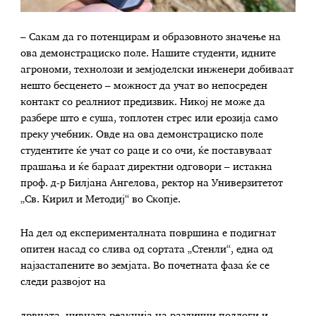
– Сакам да го потенцирам и образовното значење на
ова демонстрациско поле. Нашите студенти, идните
агрономи, технолози и земјоделски инженери добиваат
нешто бесценето – можност да учат во непосреден
контакт со реалниот предизвик. Никој не може да
разбере што е суша, топлотен стрес или ерозија само
преку учебник. Овде на ова демонстрациско поле
студентите ќе учат со раце и со очи, ќе поставуваат
прашања и ќе бараат директни одговори – истакна
проф. д-р Билјана Ангелова, ректор на Универзитетот
„Св. Кирил и Методиј“ во Скопје.
На дел од експерименталната површина е подигнат
опитен насад со слива од сортата „Стенли“, една од
најзастапените во земјата. Во почетната фаза ќе се
следи развојот на
дрвцата, нивната реакција на различни подлоги и