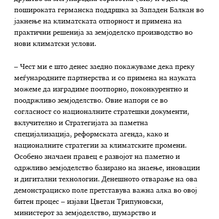
пошироката германска поддршка за Западен Балкан во
јакнење на климатската отпорност и примена на
практични решенија за земјоделско производство во
нови климатски услови.
– Чест ми е што денес заедно покажуваме дека преку
меѓународните партнерства и со примена на науката
можеме да изградиме поотпорно, поконкурентно и
поодржливо земјоделство. Овие напори се во
согласност со националните стратешки документи,
вклучително и Стратегијата за паметна
специјализација, реформската агенда, како и
националните стратегии за климатските промени.
Особено значаен правец е развојот на паметно и
одржливо земјоделство базирано на знаење, иновации
и дигитални технологии. Денешното отварање на ова
демонстрациско поле претставува важна алка во овој
битен процес – изјави Цветан Трипуновски,
министерот за земјоделство, шумарство и