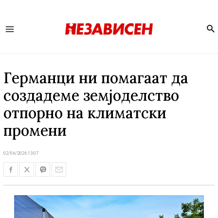
Se
Main
Menu
Германци ни помагаат да
создадеме земјоделство
отпорно на климатски
промени
02/06/2026 13:07