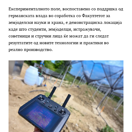
Експерименталното поле, воспоставено со поддршка од
германската влада во соработка со Факултетот за
земјоделски науки и храна, е демонстрациска локација
каде што студенти, земјоделци, истражувачи,
советници и стручни лица ќе можат да ги следат
резултатите од новите технологии и практики во
реално производство.