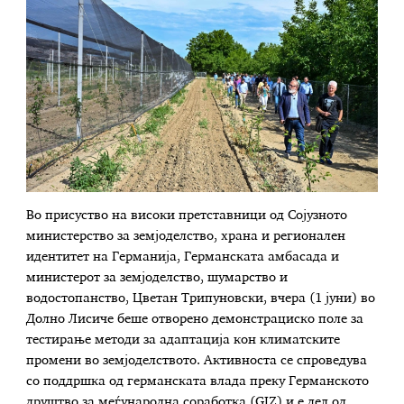
Во присуство на високи претставници од Сојузното
министерство за земјоделство, храна и регионален
идентитет на Германија, Германската амбасада и
министерот за земјоделство, шумарство и
водостопанство, Цветан Трипуновски, вчера (1 јуни) во
Долно Лисиче беше отворено демонстрациско поле за
тестирање методи за адаптација кон климатските
промени во земјоделството. Активноста се спроведува
со поддршка од германската влада преку Германското
друштво за меѓународна соработка (GIZ) и е дел од