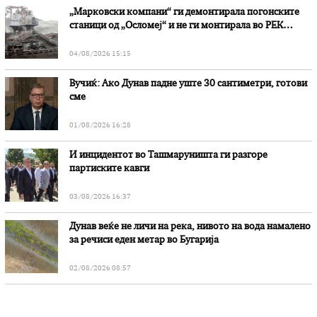
„Марковски компани“ ги демонтирала погонските
станици од „Осломеј“ и не ги монтирала во РЕК
„Битола“, стои во вештачењето на обвинителството
04/08/2026 15:15
Вучиќ: Ако Дунав падне уште 30 сантиметри, готови
сме
01/08/2026 16:28
И инцидентот во Ташмаруништa ги разгоре
партиските кавги
03/08/2026 16:37
Дунав веќе не личи на река, нивото на вода намалено
за речиси еден метар во Бугарија
02/08/2026 08:57