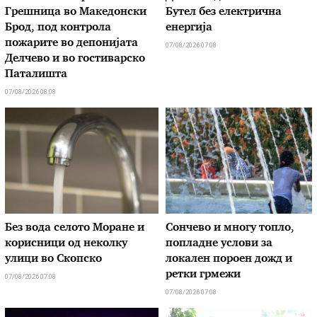
Грешница во Македонски
Бутел без електрична
Брод, под контрола
енергија
пожарите во депонијата
07/08/2026 07:08
Делчево и во гостиварско
Паталишта
07/08/2026 08:08
Без вода селото Моране и
Сончево и многу топло,
корисници од неколку
попладне услови за
улици во Скопско
локален пороен дожд и
ретки грмежи
07/08/2026 07:08
07/08/2026 07:08