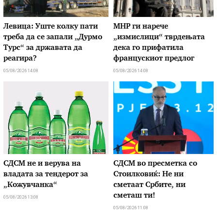
Левица: Уште колку пати
МНР ги нарече
треба да се запали „Дурмо
„измислици“ тврдењата
Турс“ за државата да
дека го прифатила
реагира?
францускиот предлог
05/08/2026 14:08
05/08/2026 14:08
СДСМ не и верува на
СДСМ во пресметка со
владата за тендерот за
Стоилковиќ: Не ни
„Кожувчанка“
сметаат Србите, ни
сметаш ти!
05/08/2026 13:08
05/08/2026 11:08