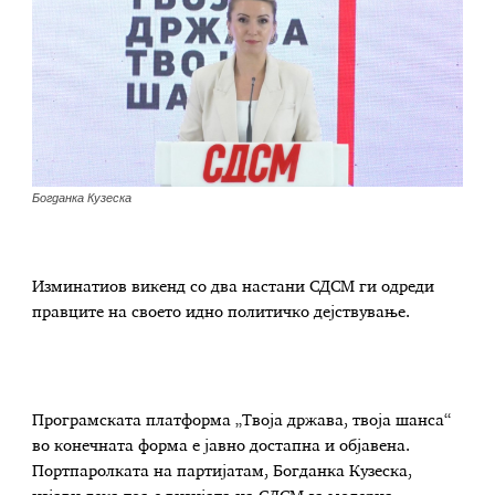
Богданка Кузеска
Изминатиов викенд со два настани СДСМ ги одреди
правците на своето идно политичко дејствување.
Програмската платформа „Твоја држава, твоја шанса“
во конечната форма е јавно достапна и објавена.
Портпаролката на партијатам, Богданка Кузеска,