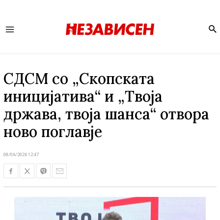
Se
Main
Menu
СДСМ со „Скопската
иницијатива“ и „Твоја
држава, твоја шанса“ отвора
ново поглавје
08/06/2026 12:47