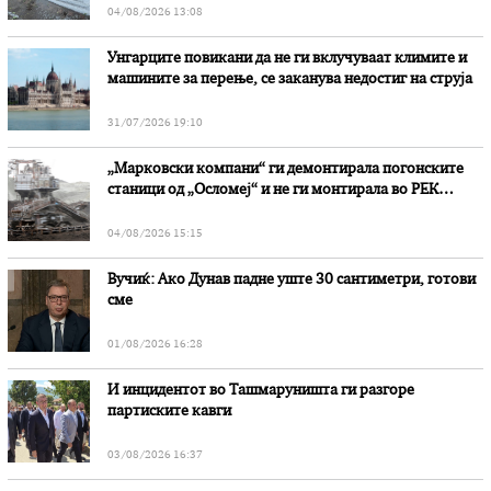
04/08/2026 13:08
Унгарците повикани да не ги вклучуваат климите и
машините за перење, се заканува недостиг на струја
31/07/2026 19:10
„Марковски компани“ ги демонтирала погонските
станици од „Осломеј“ и не ги монтирала во РЕК
„Битола“, стои во вештачењето на обвинителството
04/08/2026 15:15
Вучиќ: Ако Дунав падне уште 30 сантиметри, готови
сме
01/08/2026 16:28
И инцидентот во Ташмаруништa ги разгоре
партиските кавги
03/08/2026 16:37