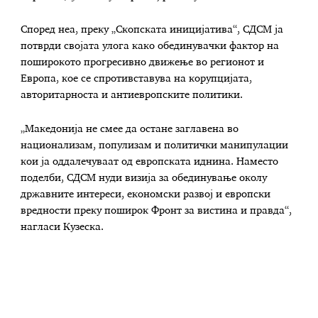
Според неа, преку „Скопската иницијатива“, СДСМ ја
потврди својата улога како обединувачки фактор на
поширокото прогресивно движење во регионот и
Европа, кое се спротивставува на корупцијата,
авторитарноста и антиевропските политики.
„Македонија не смее да остане заглавена во
национализам, популизам и политички манипулации
кои ја оддалечуваат од европската иднина. Наместо
поделби, СДСМ нуди визија за обединување околу
државните интереси, економски развој и европски
вредности преку поширок Фронт за вистина и правда“,
нагласи Кузеска.