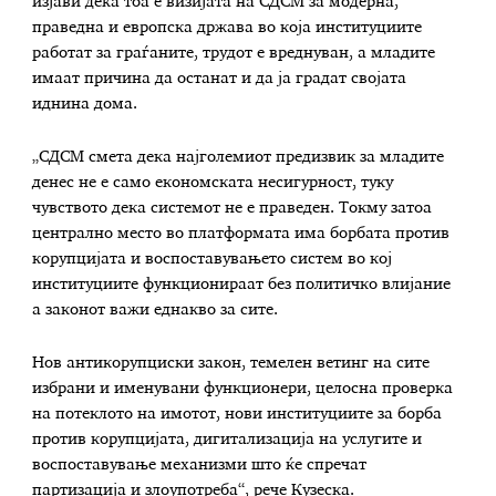
изјави дека тоа е визијата на СДСМ за модерна,
праведна и европска држава во која институциите
работат за граѓаните, трудот е вреднуван, а младите
имаат причина да останат и да ја градат својата
иднина дома.
„СДСМ смета дека најголемиот предизвик за младите
денес не е само економската несигурност, туку
чувството дека системот не е праведен. Токму затоа
централно место во платформата има борбата против
корупцијата и воспоставувањето систем во кој
институциите функционираат без политичко влијание
а законот важи еднакво за сите.
Нов антикорупциски закон, темелен ветинг на сите
избрани и именувани функционери, целосна проверка
на потеклото на имотот, нови институциите за борба
против корупцијата, дигитализација на услугите и
воспоставување механизми што ќе спречат
партизација и злоупотреба“, рече Кузеска.