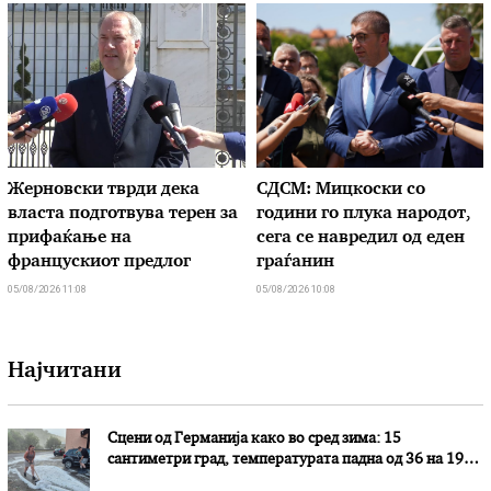
Жерновски тврди дека
СДСМ: Мицкоски со
власта подготвува терен за
години го плука народот,
прифаќање на
сега се навредил од еден
францускиот предлог
граѓанин
05/08/2026 11:08
05/08/2026 10:08
Најчитани
Сцени од Германија како во сред зима: 15
сантиметри град, температурата падна од 36 на 19
степени