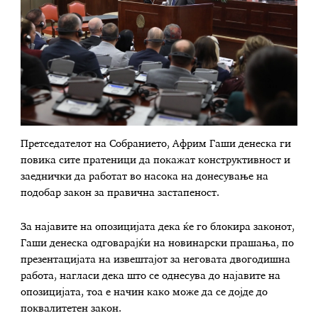
Претседателот на Собранието, Африм Гаши денеска ги
повика сите пратеници да покажат конструктивност и
заеднички да работат во насока на донесување на
подобар закон за правична застапеност.
За најавите на опозицијата дека ќе го блокира законот,
Гаши денеска одговарајќи на новинарски прашања, по
презентацијата на извештајот за неговата двoгодишна
работа, нагласи дека што се однесува до најавите на
опозицијата, тоа е начин како може да се дојде до
поквалитетен закон.