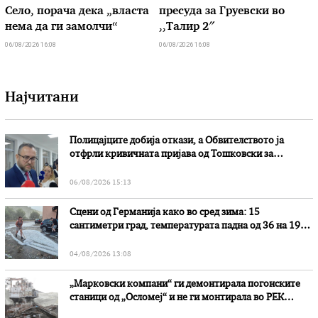
Село, порача дека „власта
пресуда за Груевски во
нема да ги замолчи“
,,Талир 2″
06/08/2026 16:08
06/08/2026 16:08
Најчитани
Полицајците добија откази, а Обвителството ја
отфрли кривичната пријава од Тошковски за
наводни злоупотреби
06/08/2026 15:13
Сцени од Германија како во сред зима: 15
сантиметри град, температурата падна од 36 на 19
степени
04/08/2026 13:08
„Марковски компани“ ги демонтирала погонските
станици од „Осломеј“ и не ги монтирала во РЕК
„Битола“, стои во вештачењето на обвинителството