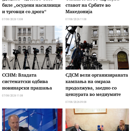
биле „осудени насилници
ставот на Србите во
и трговци со дрога“
Македонија
07/08/2026 13:08
07/08/2026 11:08
ССНМ: Владата
СДСМ вели организираната
систематски одбива
кампања на омраза
новинарски прашања
продолжува, заедно со
цензурата во медиумите
07/08/2026 11:08
07/08/2026 09:08