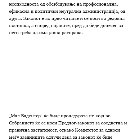
неопходноста од обезбедување на професионална,
ефикасна и политички неутрална администрација, од
друга. Законот е во прво читање и се носи во редовна
постапка, а според најавите, пред да биде донесен за
него треба да има јавна расправа.
„Мал Бадентер“ ќе биде процедурата по која во
Собранието ќе се носи Предлог-законот за соодветна и
правична застапеност, откако Комитетот за односи
меѓу заедниците одлучи дека за законот ќе биде