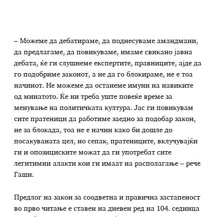
– Можеме да дебатираме, да поднесуваме амандмани,
да предлагаме, да повикуваме, имаме свикано јавна
дебата, ќе ги слушнеме експертите, правниците, ајде да
го подобриме законот, а не да го блокираме, не е тоа
начинот. Не можеме да останеме имуни на навиките
од минатото. Ќе ни треба уште повеќе време за
менување на политичката култура. Јас ги повикувам
сите пратеници да работиме заедно за подобар закон,
не за блокада, тоа не е начин како би дошле до
посакуваната цел, но сепак, пратениците, вклучувајќи
ги и опозициските можат да ги употребат сите
легитимни алакти кои ги имаат на располагање – рече
Гаши.
Предлог на закон за соодветна и правична застапеност
во прво читање е ставен на дневен ред на 104. седница