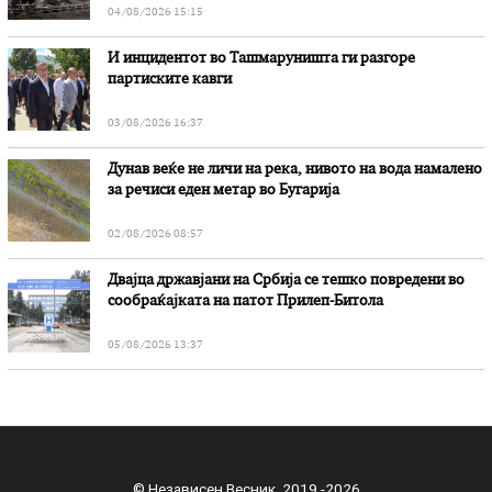
04/08/2026 15:15
И инцидентот во Ташмаруништa ги разгоре
партиските кавги
03/08/2026 16:37
Дунав веќе не личи на река, нивото на вода намалено
за речиси еден метар во Бугарија
02/08/2026 08:57
Двајца државјани на Србија се тешко повредени во
сообраќајката на патот Прилеп-Битола
05/08/2026 13:37
© Независен Весник 2019 -2026