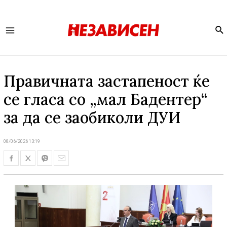
Se
Main
Menu
Правичната застапеност ќе
се гласа со „мал Бадентер“
за да се заобиколи ДУИ
08/06/2026 13:19