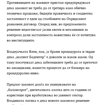
Противниците на ваквиот пристап предупредуваат
дека законот не треба да се третира како обично
техничко прашање, бидејќи правичната и соодветна
застапеност е еден од столбовите на Охридскиот
рамковен договор. Според нив, во предложеното
решение недостигаат јасни квоти и механизми за
контрола дали застапеноста навистина ќе се почитува
во институциите.
Владејачката Влен, пак, ја брани процедурата и тврди
дека „малиот Бадентер“ е доволен за ваков закон. Од
таму посочуваат дека забелешките треба да се преточат
во амандмани, наместо процесот да се блокира на
процедурално ниво.
Предлог-законот доаѓа по укинувањето на
„балансерот“, дигиталната алатка што со години се
користеше при вработувања во јавниот сектор.
Владината логика е дека новото законско решение