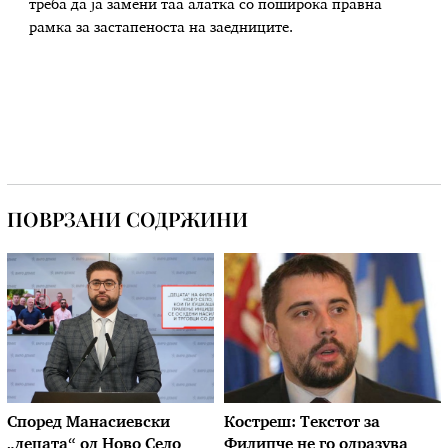
треба да ја замени таа алатка со поширока правна
рамка за застапеноста на заедниците.
ПОВРЗАНИ СОДРЖИНИ
Според Манасиевски
Костреш: Текстот за
„децата“ од Ново Село
Филипче не го одразува