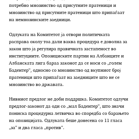
потребно мнозинство од присутните пратеници и
мнозинство од присутните пратеници што припаѓаат
на немнозинските заедници.
Одлуката на Комитетот ја отвори политичката
расправа околу тоа дали ваква процедура е доволна за
закон што ја регулира правичната застапеност во
институциите. Опозициските партии на Албанците и
Албанската лига бараа законот да се носи со „голем
Бадентер“, односно со мнозинство од вкупниот број
пратеници што припаѓаат на заедниците што не се
мнозинство во државата.
Нивниот предлог не доби поддршка. Комитетот одлучи
предлог-законот да оди со „мал Бадентер“, што значи
пониска процедурна летвичка во споредба со барањето
на опозицијата. Одлуката беше донесена со 11 гласа
„за“ и два гласа „против“.