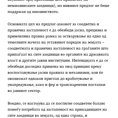
немнозинските заедници), но нивниот предлог не беше
поддржан од мнозинството.
Основната цел на предлог-законот за соодветна и
правична застапеност е да обезбеди јасна, прецизна и
применлива правна рамка за остварување на едно од
темелните начела на уставниот поредок на земјата –
соодветната и правична застапеност на граѓаните што
припаѓаат на сите заедници во органите на државната
власт и другите јавни институции. Интенцијата е да се
обезбеди доследна примена на овој принцип преку
воспоставување јасни правила и механизми, кои ќе
овозможат еднаков пристап до вработување и
унапредување, како и фер и транспарентни постапки
во јавниот сектор.
Воедно, се настојува да се постигне соодветен баланс
помеѓу потребата од застапеност на припадниците на
сите заедници во земјата, од една страна, и