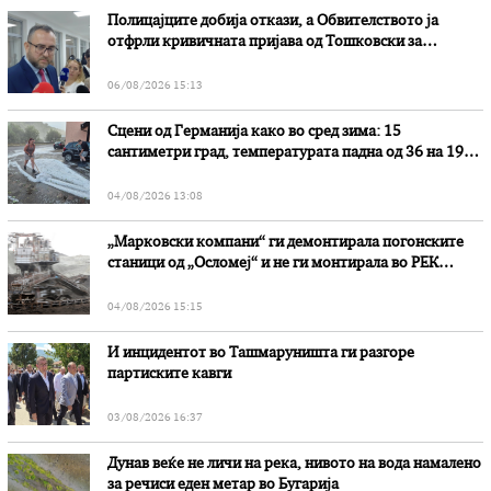
Полицајците добија откази, а Обвителството ја
отфрли кривичната пријава од Тошковски за
наводни злоупотреби
06/08/2026 15:13
Сцени од Германија како во сред зима: 15
сантиметри град, температурата падна од 36 на 19
степени
04/08/2026 13:08
„Марковски компани“ ги демонтирала погонските
станици од „Осломеј“ и не ги монтирала во РЕК
„Битола“, стои во вештачењето на обвинителството
04/08/2026 15:15
И инцидентот во Ташмаруништa ги разгоре
партиските кавги
03/08/2026 16:37
Дунав веќе не личи на река, нивото на вода намалено
за речиси еден метар во Бугарија