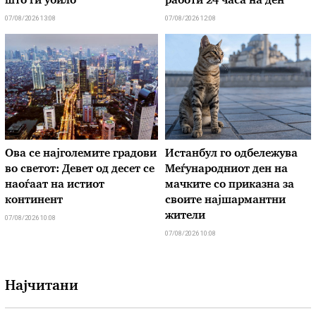
што ги убило
работи 24 часа на ден“
07/08/2026 13:08
07/08/2026 12:08
Ова се најголемите градови
Истанбул го одбележува
во светот: Девет од десет се
Меѓународниот ден на
наоѓаат на истиот
мачките со приказна за
континент
своите најшармантни
жители
07/08/2026 10:08
07/08/2026 10:08
Најчитани