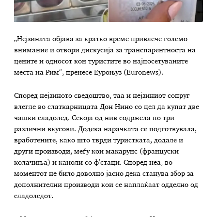
„Нејзината објава за кратко време привлече големо
внимание и отвори дискусија за транспарентноста на
цените и односот кон туристите во најпосетуваните
места на Рим“, пренесе Еуроњуз (Euronews).
Според нејзиното сведоштво, таа и нејзиниот сопруг
влегле во слаткарницата Дон Нино со цел да купат две
чашки сладолед. Секоја од нив содржела по три
различни вкусови. Додека нарачката се подготвувала,
вработените, како што тврди туристката, додале и
други производи, меѓу кои макарунс (француски
колачиња) и каноли со ф’стаци. Според неа, во
моментот не било доволно јасно дека станува збор за
дополнителни производи кои се наплаќаат одделно од
сладоледот.