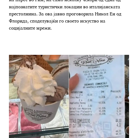
најпознатите туристички локации во италијанската
престолнина. За ова јавно проговорила Никол Ен од
Флорида, споделувајќи го своето искуство на
социјалните мрежи.