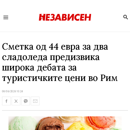
Se
Main
Menu
Сметка од 44 евра за два
сладоледа предизвика
широка дебата за
туристичките цени во Рим
08/06/2026 10:24