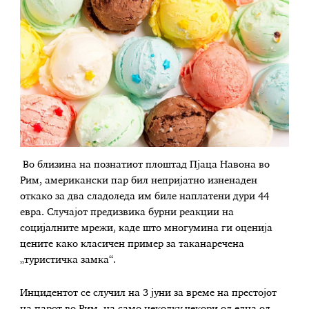
Во близина на познатиот плоштад Пјаца Навона во
Рим, американски пар бил непријатно изненаден
откако за два сладоледа им биле наплатени дури 44
евра. Случајот предизвика бурни реакции на
социјалните мрежи, каде што многумина ги оценија
цените како класичен пример за таканаречена
„туристичка замка“.
Инцидентот се случил на 3 јуни за време на престојот
на парот во Рим, на само неколку чекори од една од