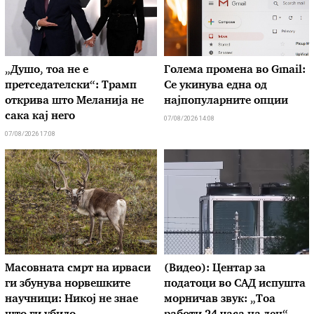
„Душо, тоа не е
Голема промена во Gmail:
претседателски“: Трамп
Се укинува една од
открива што Меланија не
најпопуларните опции
сака кај него
07/08/2026 14:08
07/08/2026 17:08
Масовната смрт на ирваси
(Видео): Центар за
ги збунува норвешките
податоци во САД испушта
научници: Никој не знае
морничав звук: „Тоа