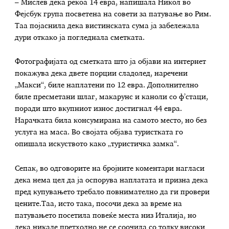
– Мислев дека рекоа 14 евра, напишала Никол во
Фејсбук група посветена на совети за патување во Рим.
Таа појаснила дека вистинската сума ја забележала
дури откако ја погледнала сметката.
Фотографијата од сметката што ја објави на интернет
покажува дека двете порции сладолед, наречени
„Макси“, биле наплатени по 12 евра. Дополнително
биле пресметани шлаг, макарунс и каноли со ф’стаци,
поради што вкупниот износ достигнал 44 евра.
Нарачката била консумирана на самото место, но без
услуга на маса. Во својата објава туристката го
опишала искуството како „туристичка замка“.
Сепак, во одговорите на бројните коментари нагласи
дека нема цел да ја оспорува наплатата и призна дека
пред купувањето требало повнимателно да ги провери
цените.Таа, исто така, посочи дека за време на
патувањето посетила повеќе места низ Италија, но
дека никаде претходно не се соочила со толку високи