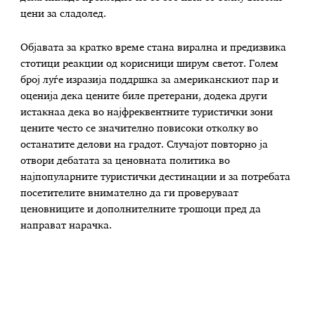
цени за сладолед.
Објавата за кратко време стана вирална и предизвика
стотици реакции од корисници ширум светот. Голем
број луѓе изразија поддршка за американскиот пар и
оценија дека цените биле претерани, додека други
истакнаа дека во најфреквентните туристички зони
цените често се значително повисоки отколку во
останатите делови на градот. Случајот повторно ја
отвори дебатата за ценовната политика во
најпопуларните туристички дестинации и за потребата
посетителите внимателно да ги проверуваат
ценовниците и дополнителните трошоци пред да
направат нарачка.