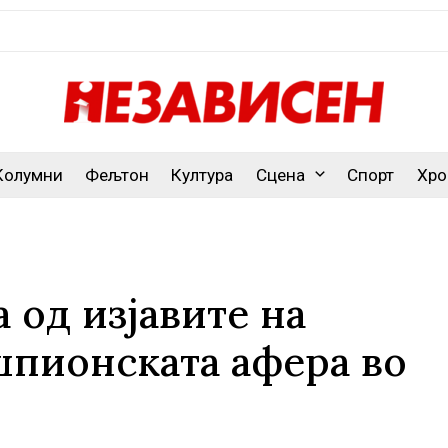
Колумни
Фељтон
Култура
Сцена
Спорт
Хро
 од изјавите на
шпионската афера во