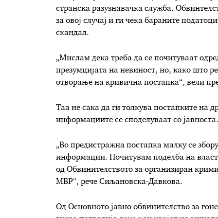
странска разузнавачка служба. Обвинтелст
за овој случај и ги чека бараните подато
скандал.
„Мислам дека треба да се почитуваат одре
презумцијата на невиност, но, како што р
отворање на кривична постапка“, вели пре
Таа не сака да ги толкува постапките на др
информациите се споделуваат со јавноста
„Во предистражна постапка малку се зборув
информации. Почитувам поделба на власта,
од Обвинителството за организиран крими
МВР“, рече Сиљановска-Давкова.
Од Основното јавно обвинителство за гон