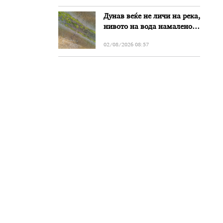
Дунав веќе не личи на река,
нивото на вода намалено
за речиси еден метар во
02/08/2026 08:57
Бугарија