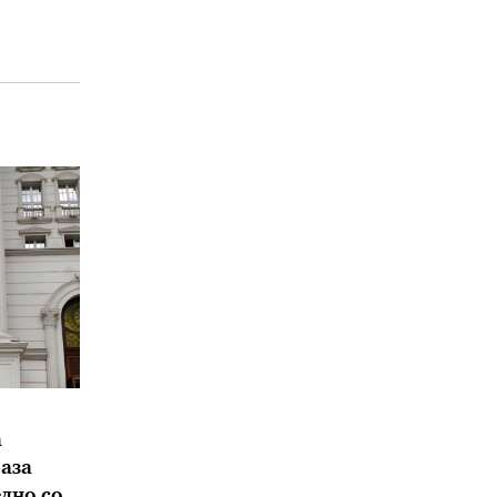
а
аза
дно со