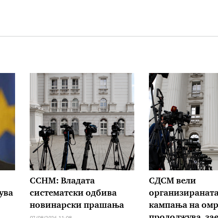
ССНМ: Владата
СДСМ вели
ува
систематски одбива
организиранат
новинарски прашања
кампања на омр
продолжува, зае