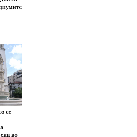
едиумите
о се
та
вски во