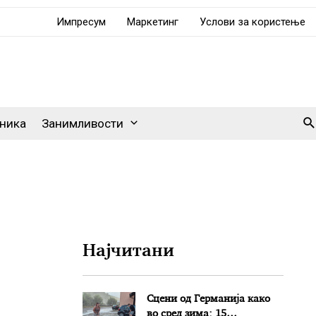
Импресум
Маркетинг
Услови за користење
Se
ника
Занимливости
Најчитани
Сцени од Германија како
во сред зима: 15