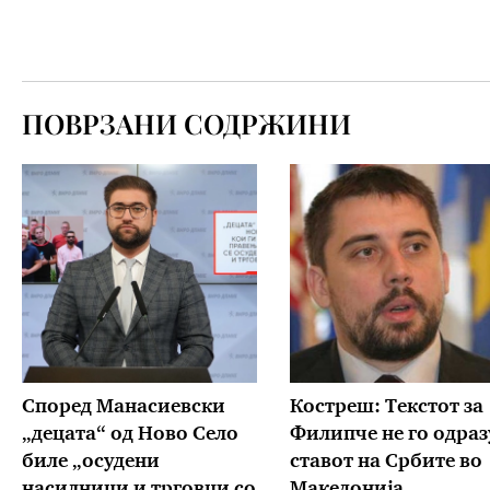
ПОВРЗАНИ СОДРЖИНИ
Според Манасиевски
Костреш: Текстот за
„децата“ од Ново Село
Филипче не го одраз
биле „осудени
ставот на Србите во
насилници и трговци со
Македонија