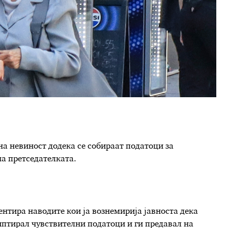
на невиност додека се собираат податоци за
а претседателката.
нтира наводите кои ја вознемирија јавноста дека
иптирал чувствителни податоци и ги предавал на