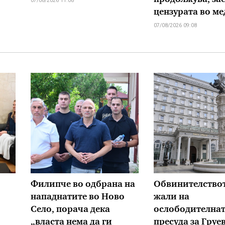
07/08/2026 11:08
цензурата во м
07/08/2026 09:08
Филипче во одбрана на
Обвинителствот
нападнатите во Ново
жали на
Село, порача дека
ослободителна
„власта нема да ги
пресуда за Груе