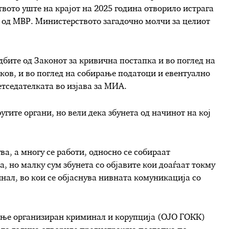
вото уште на крајот на 2025 година отворило истрага
ци од МВР. Министерството загадочно молчи за целиот
дбите од Законот за кривична постапка и во поглед на
еков, и во поглед на собирање податоци и евентуално
тседателката во изјава за МИА.
угите органи, но вели дека збунета од начинот на кој
.
а, а многу се работи, односно се собираат
 но малку сум збунета со објавите кои доаѓаат токму
нал, во кои се објаснува нивната комуникација со
ење организиран криминал и корупција (ОЈО ГОКК)