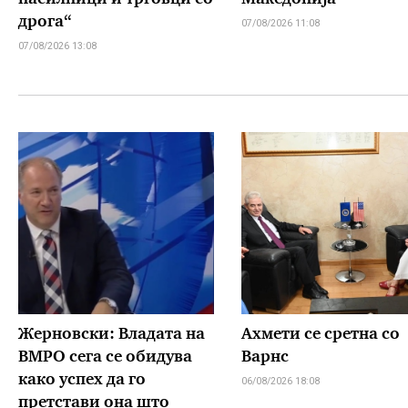
дрога“
07/08/2026 11:08
07/08/2026 13:08
Жерновски: Владата на
Ахмети се сретна со
ВМРО сега се обидува
Варнс
како успех да го
06/08/2026 18:08
претстави она што