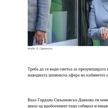
Фото: Б. Грданоски
Треба да се води сметка за презумпцијата 
наводната шпионска афера во кабинетот н
Вака Гордана Сиљановска-Давкова ги коме
некој од вработените таму собирал и енкр