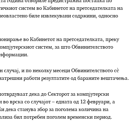
ата година отвориле предистражна постапка по
ичкиот систем во Кабинетот на претседателката на
неовластено биле извлекувани содржини, односно
ионирање во Кабинетот на претседателката, преку
омпјутерскиот систем, за што Обвинителството
информации.
н случај, и по неколку месеци Обвинителството сè
внатрешни работи резултатите од бараните вештачења.
отврдуваат дека до Секторот за компјутерски
во врска со случајот – едната од 12 февруари, а
ќи дека станува збор за поголема количина на
нализа бил потребен поголем временски период.