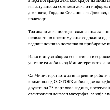
вчера потврдија дека кон крајот на минат
известување за сомнежи дека од информат
државата, Гордана Сиљановска-Давкова, 
податоци.
Тоа значи дека постојат сомневања за шп
неовластено преснимување содржини од к
веднаш почнало постапка за прибирање 
Иако станува збор за сензитивен и сериозе
уште не ги добило од Министерството за 
Од Министерството за внатрешни работи п
криминал од ОЈО ГОКК добиле две наредби 
другата од 25 март оваа година, посочувај
електронски доказен материјал, за чија а