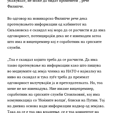
укажуваат, не може да бидат променети“, рече
Филипче.
Во одговор на новинарско Филипче рече дека
протекувањето информации од кабинетот на
Сиљановска е скандал кој мора да се расчисти и да има
одговорност, потенцирајќи дека не е изненаден затоа
што има и вицепремиер кој е соработник на српските
служби.
„Тоа е скандал којшто треба да се расчисти. Да има
такво протекување на информации како што пишува
во медиумите од земја членка на НАТО е најмалку на
ниво на скандал и тука луѓе треба да преземат
одговорност вклучувајќи ја и претседателката. Но, тоа
мене не ме изненадува. Ние имаме вицепремиер,
соработник на српските служби Стоилковиќ, кој има
комуникација со ‘Ноќните волци’, блиски на Путин. Тој
на дневна основа вади информации надвор од земјава.
Така да се е тоа ова владеење, се е тоа концептот на