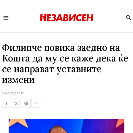
Se
Main
Menu
Филипче повика заедно на
Кошта да му се каже дека ќе
се направат уставните
измени
21/05/2026 16:27