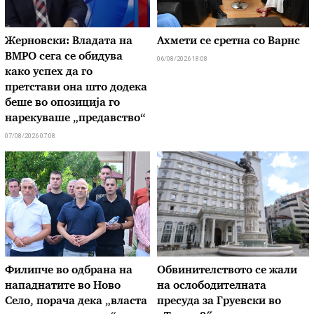
Жерновски: Владата на
Ахмети се сретна со Варнс
ВМРО сега се обидува
06/08/2026 18:08
како успех да го
претстави она што додека
беше во опозиција го
нарекуваше „предавство“
07/08/2026 07:08
Филипче во одбрана на
Обвинителството се жали
нападнатите во Ново
на ослободителната
Село, порача дека „власта
пресуда за Груевски во