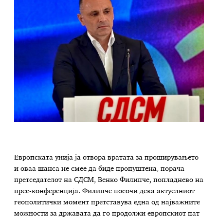
Европската унија ја отвора вратата за проширувањето
и оваа шанса не смее да биде пропуштена, порача
претседателот на СДСМ, Венко Филипче, попладнево на
прес-конференција. Филипче посочи дека актуелниот
геополитички момент претставува една од најважните
можности за државата да го продолжи европскиот пат