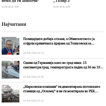
нема да ги замолчи“
,,Талир 2″
06/08/2026 16:08
06/08/2026 16:08
Најчитани
Полицајците добија откази, а Обвителството ја
отфрли кривичната пријава од Тошковски за
наводни злоупотреби
06/08/2026 15:13
Сцени од Германија како во сред зима: 15
сантиметри град, температурата падна од 36 на 19
степени
04/08/2026 13:08
„Марковски компани“ ги демонтирала погонските
станици од „Осломеј“ и не ги монтирала во РЕК
„Битола“, стои во вештачењето на обвинителството
04/08/2026 15:15