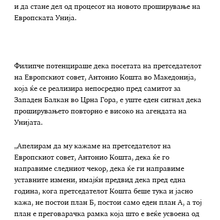
и да стане дел од процесот на новото проширување на
Европската Унија.
Филипче потенцираше дека посетата на претседателот
на Европскиот совет, Антонио Кошта во Македонија,
која ќе се реализира непосредно пред самитот за
Западен Балкан во Црна Гора, е уште еден сигнал дека
проширувањето повторно е високо на агендата на
Унијата.
„Апелирам да му кажаме на претседателот на
Европскиот совет, Антонио Кошта, дека ќе го
направиме следниот чекор, дека ќе ги направиме
уставните измени, имајќи предвид дека пред една
година, кога претседателот Кошта беше тука и јасно
кажа, не постои план Б, постои само еден план А, а тој
план е преговарачка рамка која што е веќе усвоена од