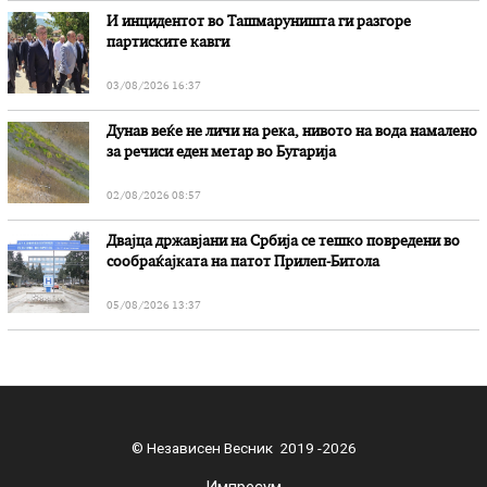
И инцидентот во Ташмаруништa ги разгоре
партиските кавги
03/08/2026 16:37
Дунав веќе не личи на река, нивото на вода намалено
за речиси еден метар во Бугарија
02/08/2026 08:57
Двајца државјани на Србија се тешко повредени во
сообраќајката на патот Прилеп-Битола
05/08/2026 13:37
© Независен Весник 2019 -2026
Импресум