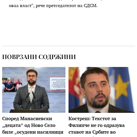
оваа власт“, рече претседателот на СДСМ.
ПОВРЗАНИ СОДРЖИНИ
Според Манасиевски
Костреш: Текстот за
„децата“ од Ново Село
Филипче не го одразува
биле „осудени насилници
ставот на Србите во