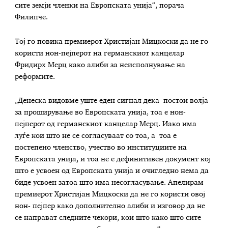
сите земји членки на Европската унија“, порача
Филипче.
Тој го повика премиерот Христијан Мицкоски да не го
користи нон-пејперот на германскиот канцелар
Фридирх Мерц како алиби за неисполнување на
реформите.
„Денеска видовме уште еден сигнал дека постои волја
за проширување во Европската унија, тоа е нон-
пејперот од германскиот канцелар Мерц. Иако има
луѓе кои што не се согласуваат со тоа, а тоа е
постепено членство, учество во институциите на
Европската унија, и тоа не е дефинитивен документ кој
што е усвоен од Европската унија и очигледно нема да
биде усвоен затоа што има несогласување. Апелирам
премиерот Христијан Мицкоски да не го користи овој
нон- пејпер како дополнително алиби и изговор да не
се направат следните чекори, кои што како што сите