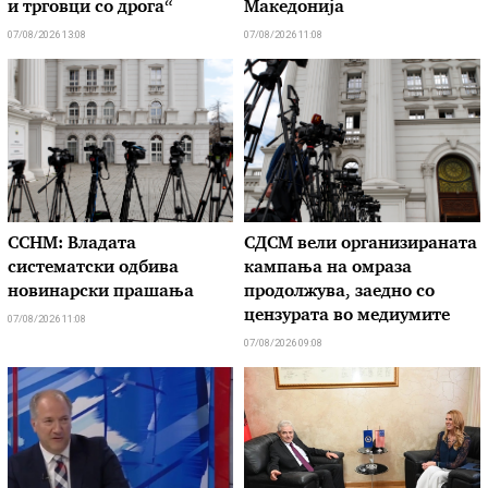
и трговци со дрога“
Македонија
07/08/2026 13:08
07/08/2026 11:08
ССНМ: Владата
СДСМ вели организираната
систематски одбива
кампања на омраза
новинарски прашања
продолжува, заедно со
цензурата во медиумите
07/08/2026 11:08
07/08/2026 09:08