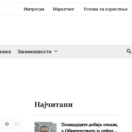
Импресум
Маркетинг
Услови за користење
Se
ника
Занимливости
о
Најчитани
Полицајците добија откази,
а Обвителството ја отфрли