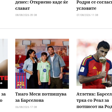
денес: Откриено каде ќе
Родри се соглас
слават
условите
08/08/2026 09:08
07/08/2026 11:08
 за
Тиаго Меси потпишува
Атлетик: Барсел
о
за Барселона
трка со Реал за
потписот на Ро
06/08/2026 17:08