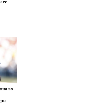
и со
она во
дри