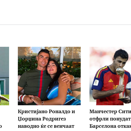
Кристијано Роналдо и
Манчестер Сити 
Џорџина Родригез
отфрли понудат
о
наводно ќе се венчаат
Барселона отка