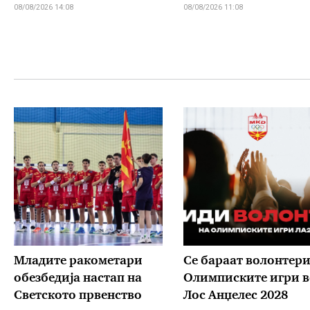
08/08/2026 14:08
08/08/2026 11:08
Младите ракометари
Се бараат волонтери
обезбедија настап на
Олимписките игри в
Светското првенство
Лос Анџелес 2028