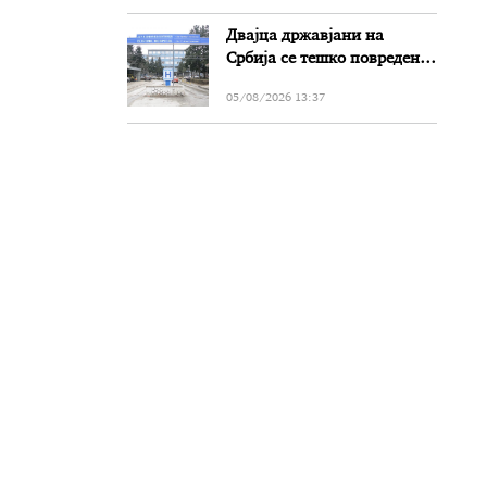
Двајца државјани на
Србија се тешко повредени
во сообраќајката на патот
05/08/2026 13:37
Прилеп-Битола