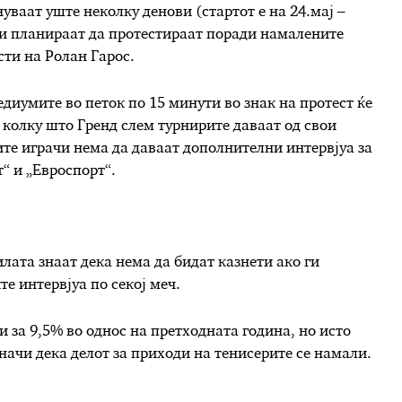
уваат уште неколку денови (стартот е на 24.мај –
ки планираат да протестираат поради намалените
ти на Ролан Гарос.
едиумите во петок по 15 минути во знак на протест ќе
колку што Гренд слем турнирите даваат од свои
те играчи нема да даваат дополнителни интервјуа за
“ и „Евроспорт“.
лата знаат дека нема да бидат казнети ако ги
е интервјуа по секој меч.
и за 9,5% во однос на претходната година, но исто
начи дека делот за приходи на тенисерите се намали.