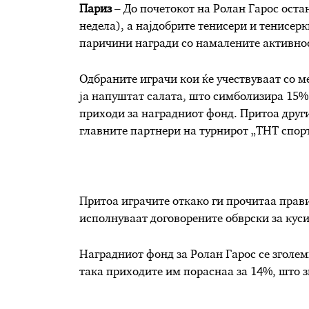
Париз
– До почетокот на Ролан Гарос остан
недела), а најдобрите тенисери и тенисер
пaричини награди со намалените активнос
Одбраните играчи кои ќе учествуваат со м
ја напуштат салата, што симболизира 15% 
приходи за наградниот фонд. Притоа други
главните партнери на турнирот „ТНТ спорт
Притоа играчите откако ги прочитаа прави
исполнуваат договорените обврски за кусит
Наградниот фонд за Ролан Гарос се зголем
така приходите им пораснаа за 14%, што з