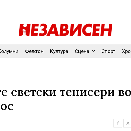
Колумни
Фељтон
Култура
Сцена
Спорт
Хро
те светски тенисери в
рос