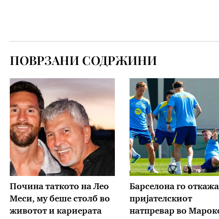
ПОВРЗАНИ СОДРЖИНИ
Почина таткото на Лео
Барселона го откажа
Меси, му беше столб во
пријателскиот
животот и кариерата
натпревар во Марок