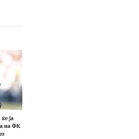
ќе ја
а на ФК
ко