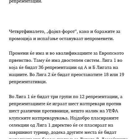
репрезентации.
Четвртфиналето, „фајнл-форот“, како и баражите за
промоција и испаѓање остануваат непроменети.
Промени ќе има и во квалификациите за Европското
првенство. Таму ќе има двостепен систем. Лига 1 во
која ќе бидат 36 репрезентации од А и Б Лигата на
нациите. Во Лига 2 ќе бидат преостанатите 18 или 19
репрезентативци.
Во Лига 1 ќе бидат три групи по 12 репрезентации, а
репрезентациите ќе играат шест натпревари против
шест различни противници, нешто налик на УЕФА
клупските натпреварувања. Најдобро пласираните
селекции од Лига 1 директно ќе се пласираат на
завршниот турнир, додека другите места ќе бидат