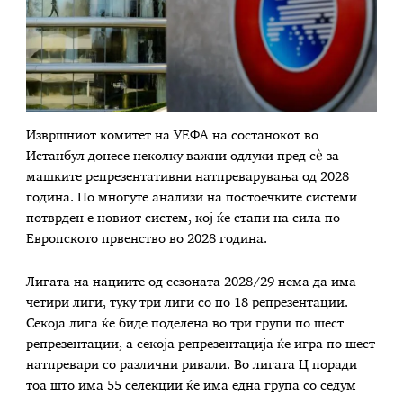
Извршниот комитет на УЕФА на состанокот во
Истанбул донесе неколку важни одлуки пред сè за
машките репрезентативни натпреварувања од 2028
година. По многуте анализи на постоечките системи
потврден е новиот систем, кој ќе стапи на сила по
Европското првенство во 2028 година.
Лигата на нациите од сезоната 2028/29 нема да има
четири лиги, туку три лиги со по 18 репрезентации.
Секоја лига ќе биде поделена во три групи по шест
репрезентации, а секоја репрезентација ќе игра по шест
натпревари со различни ривали. Во лигата Ц поради
тоа што има 55 селекции ќе има една група со седум