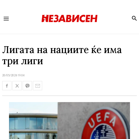
Se
Main
Menu
Лигата на нациите ќе има
три лиги
20/05/2026 19:04