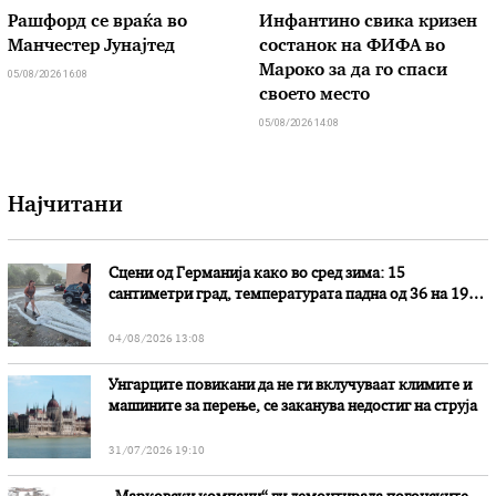
Рашфорд се враќа во
Инфантино свика кризен
Манчестер Јунајтед
состанок на ФИФА во
Мароко за да го спаси
05/08/2026 16:08
своето место
05/08/2026 14:08
Најчитани
Сцени од Германија како во сред зима: 15
сантиметри град, температурата падна од 36 на 19
степени
04/08/2026 13:08
Унгарците повикани да не ги вклучуваат климите и
машините за перење, се заканува недостиг на струја
31/07/2026 19:10