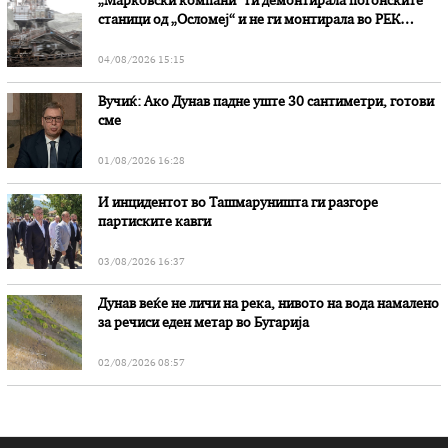
„Марковски компани“ ги демонтирала погонските
станици од „Осломеј“ и не ги монтирала во РЕК
„Битола“, стои во вештачењето на обвинителството
04/08/2026 15:15
Вучиќ: Ако Дунав падне уште 30 сантиметри, готови
сме
01/08/2026 16:28
И инцидентот во Ташмаруништa ги разгоре
партиските кавги
03/08/2026 16:37
Дунав веќе не личи на река, нивото на вода намалено
за речиси еден метар во Бугарија
02/08/2026 08:57