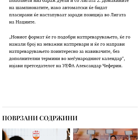
пополнети низ бараж дуели и со Лигата 2. Домаќините
на шампионатите, иако автоматски ќе бидат
пласирани ќе настапуваат заради позиција во Лигата
на Нациите.
„Новиот формат ќе го подобри натпреварувањето, ќе го
намали број на неважни натпревари и ќе го направи
натпреварувањето поинтересно за навивачите, без
дополнителни термини во меѓународниот календар“,
изјави претседателот на УЕФА Александар Чеферин.
ПОВРЗАНИ СОДРЖИНИ