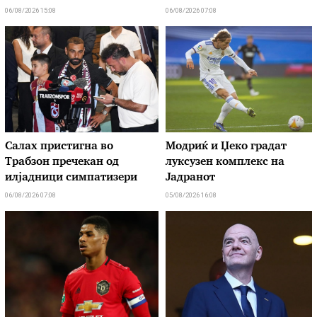
06/08/2026 15:08
06/08/2026 07:08
Салах пристигна во
Модриќ и Џеко градат
Трабзон пречекан од
луксузен комплекс на
илјадници симпатизери
Јадранот
06/08/2026 07:08
05/08/2026 16:08