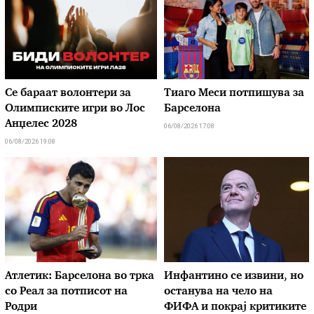
Се бараат волонтери за
Тиаго Меси потпишува за
Олимписките игри во Лос
Барселона
Анџелес 2028
06/08/2026 17:08
06/08/2026 19:08
Атлетик: Барселона во трка
Инфантино се извини, но
со Реал за потписот на
останува на чело на
Родри
ФИФА и покрај критиките