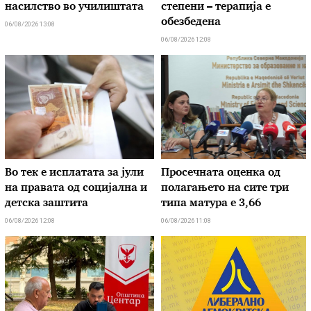
насилство во училиштата
степени – терапија е
обезбедена
06/08/2026 13:08
06/08/2026 12:08
Во тек е исплатата за јули
Просечната оценка од
на правата од социјална и
полагањето на сите три
детска заштита
типа матура е 3,66
06/08/2026 12:08
06/08/2026 11:08