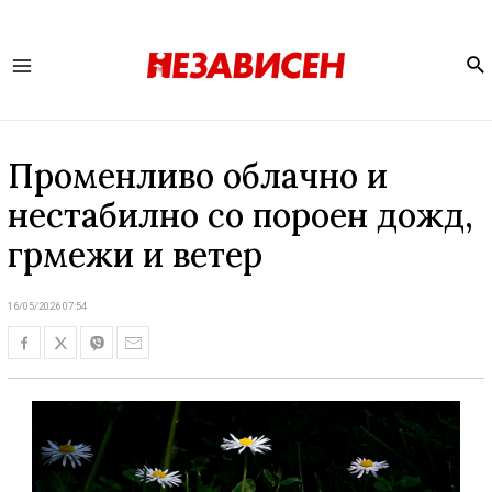
Se
Main
Menu
Променливо облачно и
нестабилно со пороен дожд,
грмежи и ветер
16/05/2026 07:54