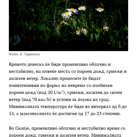
Фото: Б. Грданоски
Времето денеска ќе биде променливо облачно и
нестабилно, на повеќе места со пороен дожд, грмежи и
засилен ветер. Локално процесите ќе бидат
поинтензивни во форма на невреме со пообилен
пороен дожд (над 20 l/m²), грмежи, засилен до силен
ветер (над 70 кm/h) и услови за појава на град.
Минималната температура ќе биде во интервал од 6 до
13, а максималната ќе достигне од 17 до 23 степени.
Во Скопје, променливо облачно и нестабилно време со
пороен дожд, грмежи и засилен ветер. Минималната