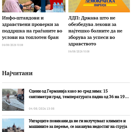
Инфо-штандови и
ЛДП: Држава што не
здравствени проверки за
обезбедува лекови за
поддршка на граѓаните во
најтешко болните да не
услови на топлотен бран
зборува за успеси во
здравството
06/08/2026 10:08
06/08/2026 10:08
Најчитани
Сцени од Германија како во сред зима: 15
сантиметри град, температурата падна од 36 на 19
степени
04/08/2026 13:08
Унгарците повикани да не ги вклучуваат климите и
машините за перење, се заканува недостиг на струја