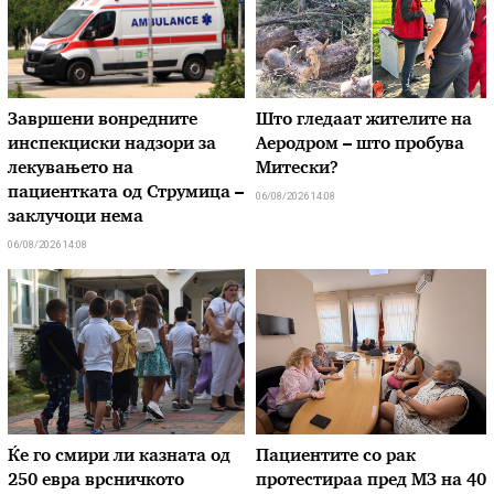
Завршени вонредните
Што гледаат жителите на
инспекциски надзори за
Аеродром – што пробува
лекувањето на
Митески?
пациентката од Струмица –
06/08/2026 14:08
заклучоци нема
06/08/2026 14:08
Ќе го смири ли казната од
Пациентите со рак
250 евра врсничкото
протестираа пред МЗ на 40