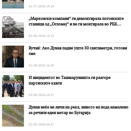
31/07/2026 19:10
„Марковски компани“ ги демонтирала погонските
станици од „Осломеј“ и не ги монтирала во РЕК
„Битола“, стои во вештачењето на обвинителството
04/08/2026 15:15
Вучиќ: Ако Дунав падне уште 30 сантиметри, готови
сме
01/08/2026 16:28
И инцидентот во Ташмаруништa ги разгоре
партиските кавги
03/08/2026 16:37
Дунав веќе не личи на река, нивото на вода намалено
за речиси еден метар во Бугарија
02/08/2026 08:57