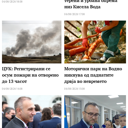
терени и урбана опрема
06/08/2026 18:08
низ Кисела Вода
06/08/2026 17:08
ЦУК: Регистрирани се
Моторички парк на Водно
осум пожари на отворено
никнува од паднатите
до 13 часот
дрвја во невремето
06/08/2026 16:08
06/08/2026 15:08