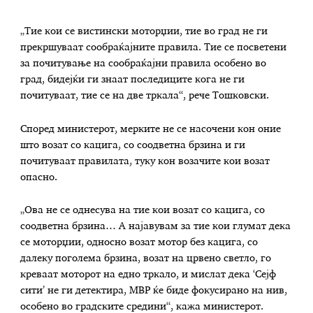
„Тие кои се вистински моторџии, тие во град не ги
прекршуваат сообраќајните правила. Тие се посветени
за почитување на сообраќајни правила особено во
град, бидејќи ги знаат последиците кога не ги
почитуваат, тие се на две тркала“, рече Тошковски.
Според министерот, мерките не се насочени кон оние
што возат со кацига, со соодветна брзина и ги
почитуваат правилата, туку кон возачите кои возат
опасно.
„Ова не се однесува на тие кои возат со кацига, со
соодветна брзина… А најавувам за тие кои глумат дека
се моторџии, односно возат мотор без кацига, со
далеку поголема брзина, возат на црвено светло, го
креваат моторот на едно тркало, и мислат дека ‘Сејф
сити’ не ги детектира, МВР ќе биде фокусирано на нив,
особено во градските средини“, кажа министерот.