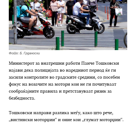
Фото: Б. Грданоски
Министерот за внатрешни работи Панче Тошковски
најави дека полицијата во наредниот период ќе ги
засили контролите во градските средини, со посебен
фокус на возачите на мотори кои не ги почитуваат
сообраќајните правила и претставуваат ризик за
безбедноста.
Тошковски направи разлика меѓу, како што рече,
„вистински моторџии“ и оние кои „глумат моторџии“.