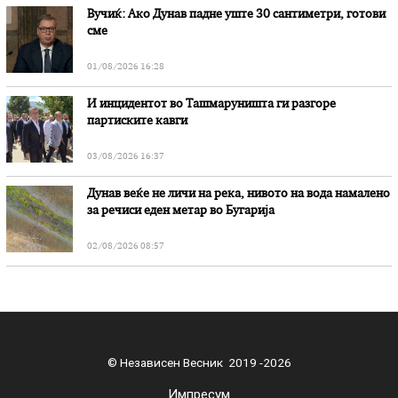
Вучиќ: Ако Дунав падне уште 30 сантиметри, готови
сме
01/08/2026 16:28
И инцидентот во Ташмаруништa ги разгоре
партиските кавги
03/08/2026 16:37
Дунав веќе не личи на река, нивото на вода намалено
за речиси еден метар во Бугарија
02/08/2026 08:57
© Независен Весник 2019 -2026
Импресум