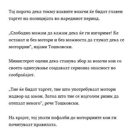
Тој порача дека токму ваквите возачи ќе бидат главен
таргет на полицијата во наредниот период.
„Слободно можам да кажам дека ќе ги изгориме! Ќе
останат и без мотори и без можноста да глумат дека се
моторџии“, изјави Тошковски.
Министерот оцени дека станува збор за возачи кои со
своето однесување создаваат сериозна опасност во
сообраќајот.
„Тие ќе бидат таргет, тие што употребуваат мотори
надвор од закон. Затоа што тие се најголем ризик да
отепаат некого“, рече Тошковски.
На крајот, тој упати пофалби до моторџиите кои ги
почитуваат правилата.