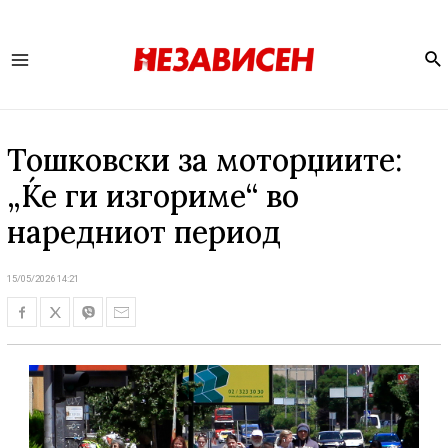
Se
Main
Menu
Тошковски за моторџиите:
„Ќе ги изгориме“ во
наредниот период
15/05/2026 14:21