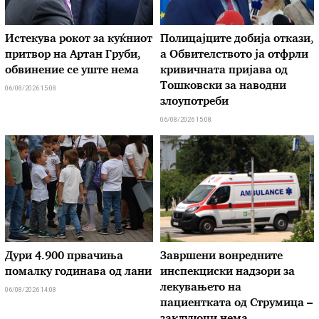
Истекува рокот за куќниот
Полицајците добија откази,
притвор на Артан Груби,
а Обвителството ја отфрли
обвинение се уште нема
кривичната пријава од
Тошковски за наводни
06/08/2026 15:08
злоупотреби
06/08/2026 15:08
Дури 4.900 првачиња
Завршени вонредните
помалку годинава од лани
инспекциски надзори за
лекувањето на
06/08/2026 14:08
пациентката од Струмица –