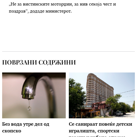
„Не за вистинските моторџии, за нив секоја чест и
поздрав“, додаде министерот.
ПОВРЗАНИ СОДРЖИНИ
Без вода утре дел од
Се санираат повеќе детски
скопско
игралишта, спортски