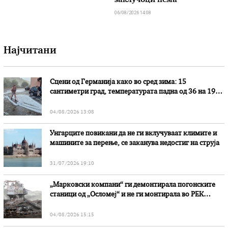
заклучоци нема
06/08/2026 14:08
Најчитани
Сцени од Германија како во сред зима: 15
сантиметри град, температурата падна од 36 на 19
степени
04/08/2026 13:08
Унгарците повикани да не ги вклучуваат климите и
машините за перење, се заканува недостиг на струја
31/07/2026 19:10
„Марковски компани“ ги демонтирала погонските
станици од „Осломеј“ и не ги монтирала во РЕК
„Битола“, стои во вештачењето на обвинителството
04/08/2026 15:15