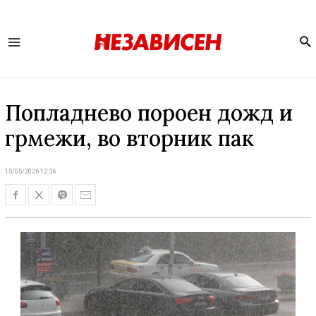
Se
Main
Menu
Попладнево пороен дожд и
грмежи, во вторник пак
15/05/2026 12:36