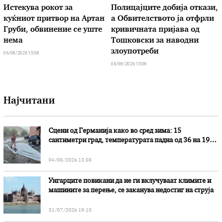
Истекува рокот за
Полицајците добија откази,
куќниот притвор на Артан
а Обвителството ја отфрли
Груби, обвинение се уште
кривичната пријава од
нема
Тошковски за наводни
злоупотреби
06/08/2026 15:08
06/08/2026 15:08
Најчитани
Сцени од Германија како во сред зима: 15
сантиметри град, температурата падна од 36 на 19
степени
04/08/2026 13:08
Унгарците повикани да не ги вклучуваат климите и
машините за перење, се заканува недостиг на струја
31/07/2026 19:10