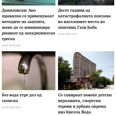
Даниловски: Ако
Десет години од
правилно се применуваат
катастрофалната поплава
методите на заштита,
во населените места во
може да се минимизира
општина Гази Баба
ризикот од западнонилска
06/08/2026 19:08
треска
06/08/2026 20:08
Без вода утре дел од
Се санираат повеќе детски
скопско
игралишта, спортски
терени и урбана опрема
06/08/2026 18:08
низ Кисела Вода