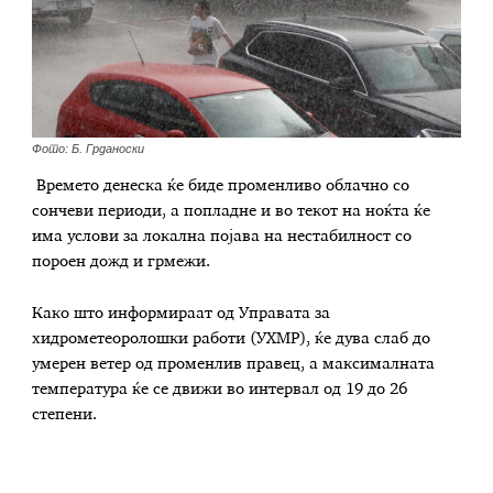
Фото: Б. Грданоски
Времето денеска ќе биде променливо облачно со
сончеви периоди, а попладне и во текот на ноќта ќе
има услови за локална појава на нестабилност со
пороен дожд и грмежи.
Како што информираат од Управата за
хидрометеоролошки работи (УХМР), ќе дува слаб до
умерен ветер од променлив правец, а максималната
температура ќе се движи во интервал од 19 до 26
степени.