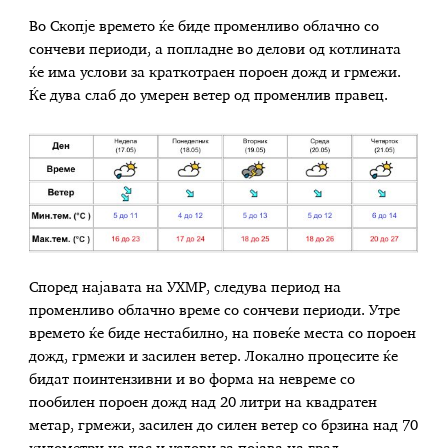
Во Скопје времето ќе биде променливо облачно со
сончеви периоди, а попладне во делови од котлината
ќе има услови за краткотраен пороен дожд и грмежи.
Ќе дува слаб до умерен ветер од променлив правец.
Според најавата на УХМР, следува период на
променливо облачно време со сончеви периоди. Утре
времето ќе биде нестабилно, на повеќе места со пороен
дожд, грмежи и засилен ветер. Локално процесите ќе
бидат поинтензивни и во форма на невреме со
пообилен пороен дожд над 20 литри на квадратен
метар, грмежи, засилен до силен ветер со брзина над 70