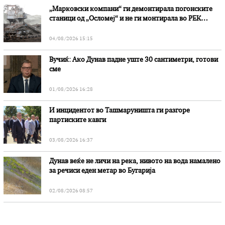
„Марковски компани“ ги демонтирала погонските
станици од „Осломеј“ и не ги монтирала во РЕК
„Битола“, стои во вештачењето на обвинителството
04/08/2026 15:15
Вучиќ: Ако Дунав падне уште 30 сантиметри, готови
сме
01/08/2026 16:28
И инцидентот во Ташмаруништa ги разгоре
партиските кавги
03/08/2026 16:37
Дунав веќе не личи на река, нивото на вода намалено
за речиси еден метар во Бугарија
02/08/2026 08:57