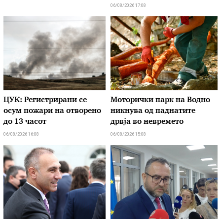
06/08/2026 17:08
ЦУК: Регистрирани се
Моторички парк на Водно
осум пожари на отворено
никнува од паднатите
до 13 часот
дрвја во невремето
06/08/2026 16:08
06/08/2026 15:08