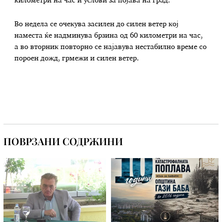
километри на час и услови за појава на град.
Во недела се очекува засилен до силен ветер кој
наместа ќе надминува брзина од 60 километри на час,
а во вторник повторно се најавува нестабилно време со
пороен дожд, грмежи и силен ветер.
ПОВРЗАНИ СОДРЖИНИ