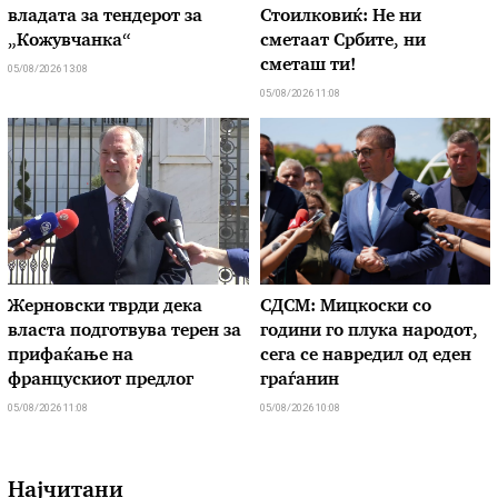
владата за тендерот за
Стоилковиќ: Не ни
„Кожувчанка“
сметаат Србите, ни
сметаш ти!
05/08/2026 13:08
05/08/2026 11:08
Жерновски тврди дека
СДСМ: Мицкоски со
власта подготвува терен за
години го плука народот,
прифаќање на
сега се навредил од еден
францускиот предлог
граѓанин
05/08/2026 11:08
05/08/2026 10:08
Најчитани