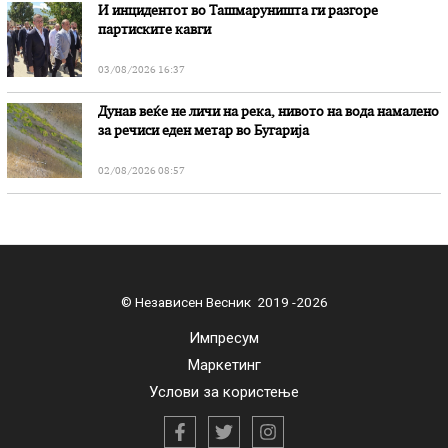
И инцидентот во Ташмаруништa ги разгоре
партиските кавги
03/08/2026 16:37
Дунав веќе не личи на река, нивото на вода намалено
за речиси еден метар во Бугарија
02/08/2026 08:57
© Независен Весник 2019 -2026
Импресум
Маркетинг
Услови за користење