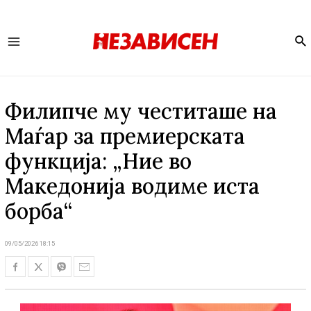
Se
Main
Menu
Филипче му честиташе на
Маѓар за премиерската
функција: „Ние во
Македонија водиме иста
борба“
09/05/2026 18:15