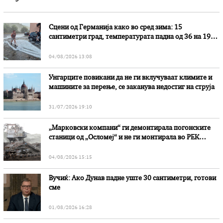
Сцени од Германија како во сред зима: 15
сантиметри град, температурата падна од 36 на 19
степени
04/08/2026 13:08
Унгарците повикани да не ги вклучуваат климите и
машините за перење, се заканува недостиг на струја
31/07/2026 19:10
„Марковски компани“ ги демонтирала погонските
станици од „Осломеј“ и не ги монтирала во РЕК
„Битола“, стои во вештачењето на обвинителството
04/08/2026 15:15
Вучиќ: Ако Дунав падне уште 30 сантиметри, готови
сме
01/08/2026 16:28