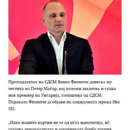
Претседателот на СДСМ Венко Филипче денеска му
честита на Петер Маѓар, кој положи заклетва и стана
нов премиер на Унгарија, соопштија од СДСМ.
Пораката Филипче ја објави на социјалната мрежа Икс
(X).
„Иако нашите партии не се од иста идеологија, нè
спојува демократијата и заедничката борба против