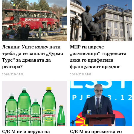
Левица: Уште колку пати
МНР ги нарече
треба да се запали „Дурмо
„измислици“ тврдењата
Турс“ за државата да
дека го прифатила
реагира?
францускиот предлог
05/08/2026 14:08
05/08/2026 14:08
СДСМ не и верува на
СДСМ во пресметка со