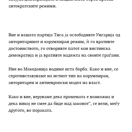
автократските режими.
Вие и вашата партија Тиса ја ослободивте Унгарија од
авторитарниот и корумпиран режим, ѝ го вративте
достоинството, го отворивте патот кон вистинска
демократија и ја вративте надежта на своите граѓани.
Ние во Македонија водиме иста борба. Како и вие, се
спротивставуваме на истиот тип на корумпиран,
авторитарен и антиевропски модел на власт.
Како и вие, веруваме дека промената е возможна и
дека никој не смее да биде над законот“, се вели, меѓу
другото, во пораката.