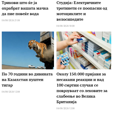
Трикови што ќе ја
Студија: Електричните
охрабрат вашата мачка
тротинети се поопасни од
да пие повеќе вода
мотоциклите и
велосипедите
06/08/2026 21:08
06/08/2026 18:08
По 70 години во дивината
Околу 150.000 пријави за
на Казахстан пуштен
несакани реакции и над
тигар
100 смртни случаи се
поврзуваат со лековите за
06/08/2026 12:08
слабеење во Велика
Британија
06/08/2026 12:08