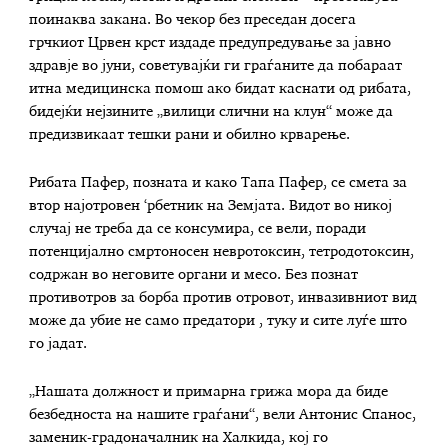
поинаква закана. Во чекор без преседан досега
грчкиот Црвен крст издаде предупредување за јавно
здравје во јуни, советувајќи ги граѓаните да побараат
итна медицинска помош ако бидат каснати од рибата,
бидејќи нејзините „вилици слични на клун“ може да
предизвикаат тешки рани и обилно крварење.
Рибата Пафер, позната и како Тапа Пафер, се смета за
втор најотровен ‘рбетник на Земјата. Видот во никој
случај не треба да се консумира, се вели, поради
потенцијално смртоносен невротоксин, тетродотоксин,
содржан во неговите органи и месо. Без познат
противотров за борба против отровот, инвазивниот вид
може да убие не само предатори , туку и сите луѓе што
го јадат.
„Нашата должност и примарна грижа мора да биде
безбедноста на нашите граѓани“, вели Антонис Спанос,
заменик-градоначалник на Халкида, кој го