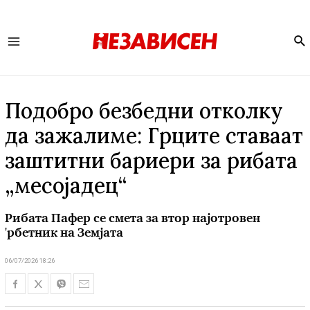
Se
Main
Menu
Подобро безбедни отколку
да зажалиме: Грците ставаат
заштитни бариери за рибата
„месојадец“
Рибата Пафер се смета за втор најотровен
'рбетник на Земјата
06/07/2026 18:26