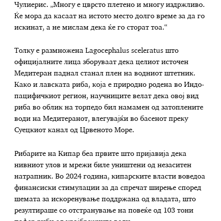
Чулиерис. „Многу е цврсто плетено и многу издржливо.
Ќе мора да касаат на истото место долго време за да го
искинат, а не мислам дека ќе го сторат тоа.“
Толку е размножена Lagocephalus sceleratus што
официјалните лица зборуваат дека целиот источен
Медитеран паднал станал плен на водниот штетник.
Како и лавската риба, која е природно родена во Индо-
пацифичкиот регион, научниците велат дека овој вид
риба во облик на торпедо бил намамен од затоплените
води на Медитеранот, влегувајќи во басенот преку
Суецкиот канал од Црвеното Море.
Рибарите на Кипар беа првите што пријавија дека
нивниот улов и мрежи биле уништени од незаситен
натрапник. Во 2024 година, кипарските власти воведоа
финансиски стимулации за да спречат ширење според
шемата за искоренување поддржана од владата, што
резултираше со отстранување на повеќе од 103 тони