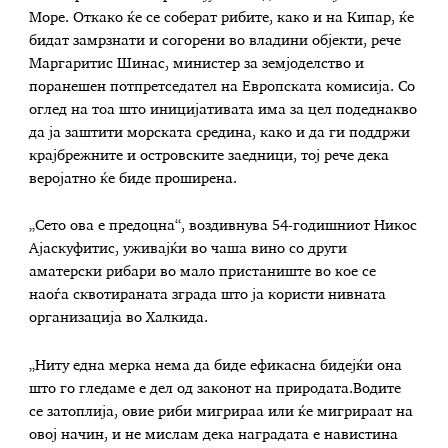
Море. Откако ќе се соберат рибите, како и на Кипар, ќе
бидат замрзнати и согорени во владини објекти, рече
Маргаритис Шинас, министер за земјоделство и
поранешен потпретседател на Европската комисија. Со
оглед на тоа што иницијативата има за цел подеднакво
да ја заштити морската средина, како и да ги поддржи
крајбрежните и островските заедници, тој рече дека
веројатно ќе биде проширена.
„Сето ова е предоцна“, воздивнува 54-годишниот Никос
Ајаскуфитис, уживајќи во чаша вино со други
аматерски рибари во мало пристаниште во кое се
наоѓа сквотираната зграда што ја користи нивната
организација во Халкида.
„Ниту една мерка нема да биде ефикасна бидејќи она
што го гледаме е дел од законот на природата.Водите
се затоплија, овие риби мигрираа или ќе мигрираат на
овој начин, и не мислам дека наградата е навистина