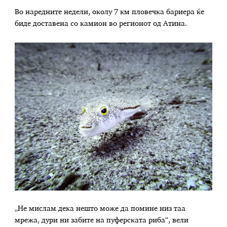
Во наредните недели, околу 7 км пловечка бариера ќе
биде доставена со камион во регионот од Атина.
„Не мислам дека нешто може да помине низ таа
мрежа, дури ни забите на пуферската риба“, вели