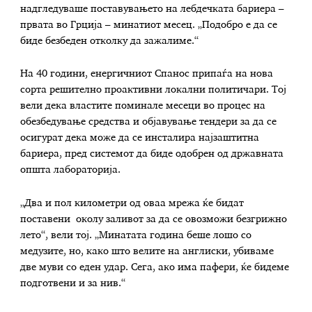
надгледуваше поставувањето на лебдечката бариера –
првата во Грција – минатиот месец. „Подобро е да се
биде безбеден отколку да зажалиме.“
На 40 години, енергичниот Спанос припаѓа на нова
сорта решително проактивни локални политичари. Тој
вели дека властите поминале месеци во процес на
обезбедување средства и објавување тендери за да се
осигурат дека може да се инсталира најзаштитна
бариера, пред системот да биде одобрен од државната
општа лабораторија.
„Два и пол километри од оваа мрежа ќе бидат
поставени околу заливот за да се овозможи безгрижно
лето“, вели тој. „Минатата година беше лошо со
медузите, но, како што велите на англиски, убиваме
две муви со еден удар. Сега, ако има пафери, ќе бидеме
подготвени и за нив.“