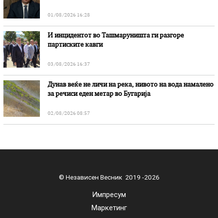
01/08/2026 16:28
И инцидентот во Ташмаруништa ги разгоре
партиските кавги
03/08/2026 16:37
Дунав веќе не личи на река, нивото на вода намалено
за речиси еден метар во Бугарија
02/08/2026 08:57
© Независен Весник 2019 -2026
Импресум
Маркетинг