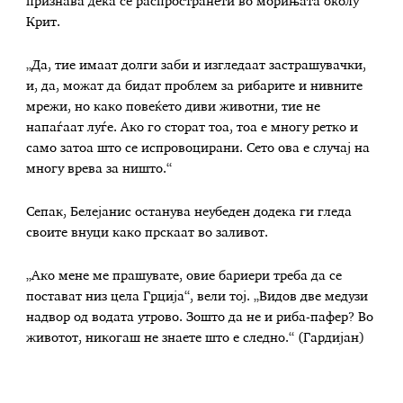
признава дека се распространети во морињата околу
Крит.
„Да, тие имаат долги заби и изгледаат застрашувачки,
и, да, можат да бидат проблем за рибарите и нивните
мрежи, но како повеќето диви животни, тие не
напаѓаат луѓе. Ако го сторат тоа, тоа е многу ретко и
само затоа што се испровоцирани. Сето ова е случај на
многу врева за ништо.“
Сепак, Белејанис останува неубеден додека ги гледа
своите внуци како прскаат во заливот.
„Ако мене ме прашувате, овие бариери треба да се
постават низ цела Грција“, вели тој. „Видов две медузи
надвор од водата утрово. Зошто да не и риба-пафер? Во
животот, никогаш не знаете што е следно.“ (Гардијан)