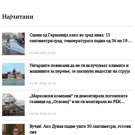
Најчитани
Сцени од Германија како во сред зима: 15
сантиметри град, температурата падна од 36 на 19
степени
04/08/2026 13:08
Унгарците повикани да не ги вклучуваат климите и
машините за перење, се заканува недостиг на струја
31/07/2026 19:10
„Марковски компани“ ги демонтирала погонските
станици од „Осломеј“ и не ги монтирала во РЕК
„Битола“, стои во вештачењето на обвинителството
04/08/2026 15:15
Вучиќ: Ако Дунав падне уште 30 сантиметри, готови
сме