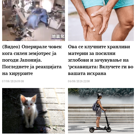
(Видео) Оперирале човек
Ова се клучните хранливи
кога силен земјотрес ја
материи за посилни
погоди Јапонија.
зглобови и зачувување на
Погледнете ја реакцијата
‘рскавицата: Вклучете ги во
на хирурзите
вашата исхрана
07/08/2026 09:08
06/08/2026 22:08