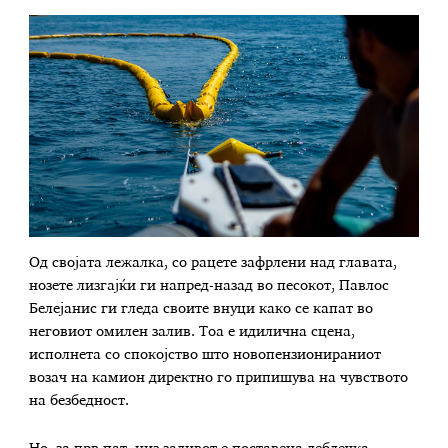
Од својата лежалка, со рацете зафрлени над главата,
нозете лизгајќи ги напред-назад во песокот, Павлос
Белејанис ги гледа своите внуци како се капат во
неговиот омилен залив. Тоа е идилична сцена,
исполнета со спокојство што новопензионираниот
возач на камион директно го припишува на чувството
на безбедност.