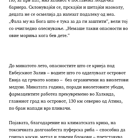
Но, за прв пат, низ заливот е поставена лебдечка
бариера. Склонувајќи се, прскајќи и шетајќи наоколу,
децата не се осмелија да излезат подалеку од неа.
„Фала му на Бога што е тука за да ги заштити“, вели тој
со очигледно олеснување. „Немаше такви опасности во
овие мориња кога бев дете.“
До минатото лето, опасностите што се криеја под
Евбејскиот Залив – водите што го одделуваат островот
Евија од грчкото копно – беа ограничени на виолетови
медузи. Минатата година, поради виолетовите убоди,
фармацевтите работеа прекувремено во Халкида,
главниот град на островот, 130 км северно од Атина,
по бран напади врз пливачи.
Појавата, благодарение на климатската криза, на
токсичната долгозабеста пуферска риба – способна да
грицка коски, метал и дрвени блокови – претставува