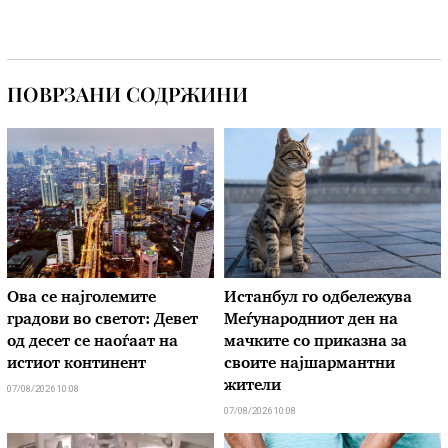
ПОВРЗАНИ СОДРЖИНИ
Ова се најголемите
Истанбул го одбележува
градови во светот: Девет
Меѓународниот ден на
од десет се наоѓаат на
мачките со приказна за
истиот континент
своите најшармантни
жители
07/08/2026 10:08
07/08/2026 10:08