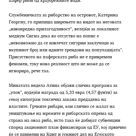
пафер риби од крајбрежните води.
Службеничката за рибарство на островот, Катерина
Георгиу, го припиша ширењето на видот на неговата
„извонредна прилагодливост“, велејќи за локалниот
медиум Сигма дека во отсуство на попис е
„невозможно да се извлечат сигурни заклучоци за
вкупниот број или идните трендови на популацијата“.
Присуството на паферската риба не е привремен
феномен, туку нова реалност што не може да се
игнорира, рече таа.
Минатата недела Атина објави слична програма за
„улов“, нудејќи награда од 5,33 евра (4,57 фунти) за
секој килограм токсична закана предадена на
властите. Грчките рибари, кои слично се жалат на
уништување на мрежите и рибарската опрема од
страна на оваа риба, исто така ќе добијат субвенции
според акциониот план финансиран од ЕУ, кој првично
ќе се примени на Крит и јужниот дел на Егејското