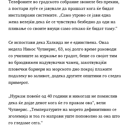
Телефоните во градското собрание ѕвонеле без прекин,
а постари луѓе се јавувале да прашаат кога ќе бидат
инсталирани системите. „Само утрово се јави една
жена велејќи дека ќе се чувствува безбедно да оди на
пливање со своите внуци само откако ќе бидат таму.“
Се испостави дека Халкида не е единствена. Оваа
недела Никос Чулиерис, 63, кој долго време раководи
со училиште за нуркање во градот, беше со својот тим
во брзодвижен надувувачки чамец, закотвувајќи
пловечки бариери на морското дно покрај плажите
подалеку во заливот, додека другите општини го следеа
примерот.
„Нуркам повеќе од 40 години и никогаш не помислив
дека ќе дојде денот кога ќе го правам ова“, вели
Чулиерис. „Температурите на морето дефинитивно се
зголемија и тоа го направи уште поповолно за она што
го гледаме сега.“