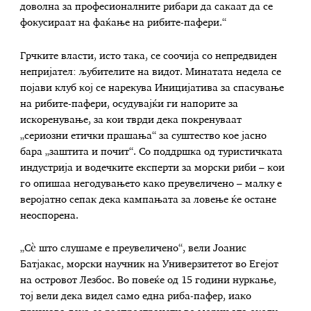
доволна за професионалните рибари да сакаат да се
фокусираат на фаќање на рибите-пафери.“
Грчките власти, исто така, се соочија со непредвиден
непријател: љубителите на видот. Минатата недела се
појави клуб кој се нарекува Иницијатива за спасување
на рибите-пафери, осудувајќи ги напорите за
искоренување, за кои тврди дека покренуваат
„сериозни етички прашања“ за суштество кое јасно
бара „заштита и почит“. Со поддршка од туристичката
индустрија и водечките експерти за морски риби – кои
го опишаа негодувањето како преувеличено – малку е
веројатно сепак дека кампањата за ловење ќе остане
неоспорена.
„Сè што слушаме е преувеличено“, вели Јоанис
Батјакас, морски научник на Универзитетот во Егејот
на островот Лезбос. Во повеќе од 15 години нуркање,
тој вели дека видел само една риба-пафер, иако