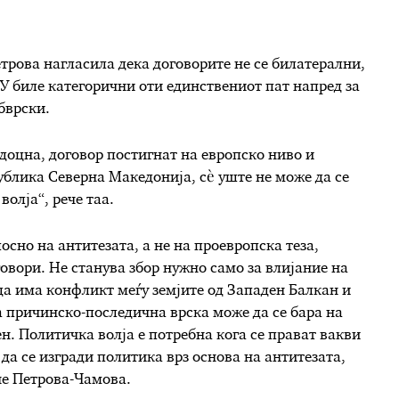
трова нагласила дека договорите не се билатерални,
У биле категорични оти единствениот пат напред за
бврски.
одоцна, договор постигнат на европско ниво и
ублика Северна Македонија, сè уште не може да се
олја“, рече таа.
осно на антитезата, а не на проевропска теза,
говори. Не станува збор нужно само за влијание на
 да има конфликт меѓу земјите од Западен Балкан и
а причинско-последична врска може да се бара на
н. Политичка волја е потребна кога се прават вакви
 да се изгради политика врз основа на антитезата,
че Петрова-Чамова.