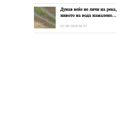
Дунав веќе не личи на река,
нивото на вода намалено
за речиси еден метар во
02/08/2026 08:57
Бугарија