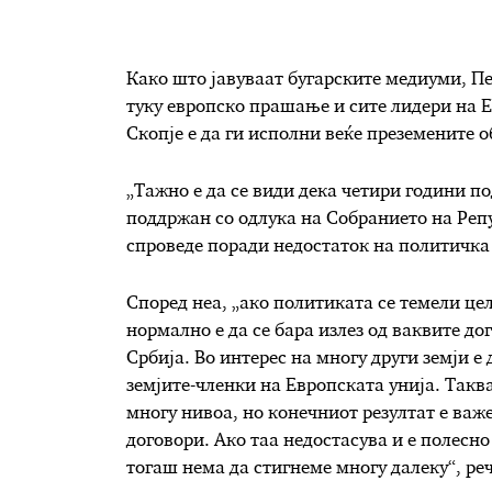
Како што јавуваат бугарските медиуми, Пе
туку европско прашање и сите лидери на Е
Скопје е да ги исполни веќе преземените о
„Тажно е да се види дека четири години п
поддржан со одлука на Собранието на Реп
спроведе поради недостаток на политичка в
Според неа, „ако политиката се темели цел
нормално е да се бара излез од ваквите до
Србија. Во интерес на многу други земји е
земјите-членки на Европската унија. Такв
многу нивоа, но конечниот резултат е важе
договори. Ако таа недостасува и е полесно
тогаш нема да стигнеме многу далеку“, ре