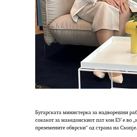
Бугарската министерка за надворешни раб
сокакот за македонскиот пат кон ЕУ е во 
преземените обврски“ од страна на Скопје