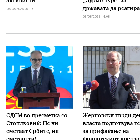
активисти
„Дурмо Турс“ за
државата да реагира
06/08/2026 09:08
05/08/2026 14:08
СДСМ во пресметка со
Жерновски тврди де
Стоилковиќ: Не ни
власта подготвува т
сметаат Србите, ни
за прифаќање на
сметаш ти!
францускиот предло