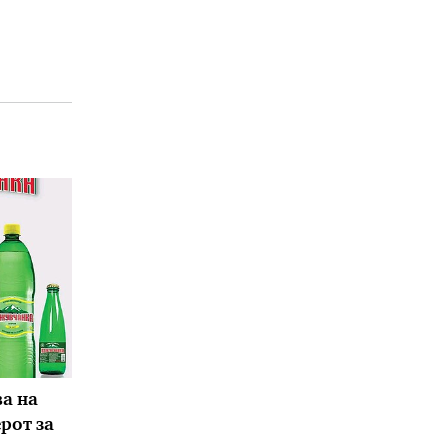
а на
ерот за