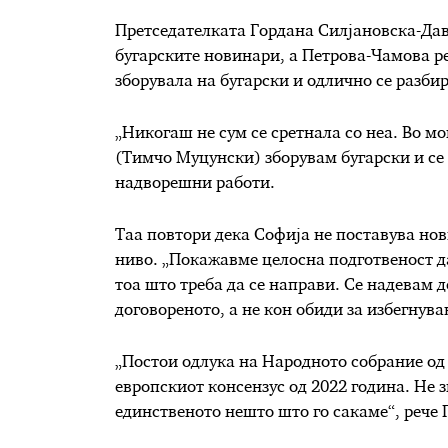
Претседателката Гордана Силјановска-Да
бугарските новинари, а Петрова-Чамова р
зборувала на бугарски и одлично се разбир
„Никогаш не сум се сретнала со неа. Во м
(Тимчо Муцунски) зборувам бугарски и се
надворешни работи.
Таа повтори дека Софија не поставува но
ниво. „Покажавме целосна подготвеност д
тоа што треба да се направи. Се надевам 
договореното, а не кон обиди за избегнува
„Постои одлука на Народното собрание од 
европскиот консензус од 2022 година. Не з
единственото нешто што го сакаме“, рече