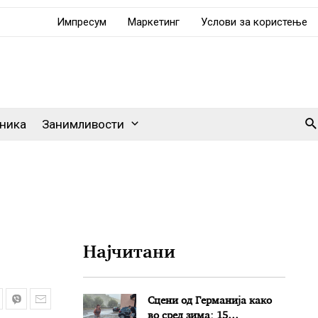
Импресум
Маркетинг
Услови за користење
Se
ника
Занимливости
Најчитани
Сцени од Германија како
во сред зима: 15