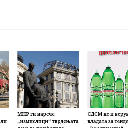
МНР ги нарече
СДСМ не и верув
али
„измислици“ тврдењата
владата за тенд