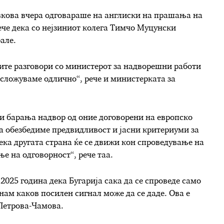
вкова вчера одговараше на англиски на прашања на
ече дека со нејзиниот колега Тимчо Муцунски
але.
оите разговори со министерот за надворешни работи
 сложуваме одлично“, рече и министерката за
ви барања надвор од оние договорени на европско
а обезбедиме предвидливост и јасни критериуми за
дека другата страна ќе се движи кон спроведување на
ње на одговорност“, рече таа.
2025 година дека Бугарија сака да се спроведе само
нам каков посилен сигнал може да се даде. Ова е
 Петрова-Чамова.