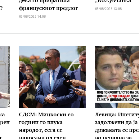
дека го прифатила
„Кожувчанка“
?
францускиот предлог
05/08/2026 13:08
05/08/2026 14:08
ка
СДСМ: Мицкоски со
Левица: Инстит
ерен
години го плука
задолжени да ја
народот, сега се
државата се пр
г
навредил од еден
во перална за