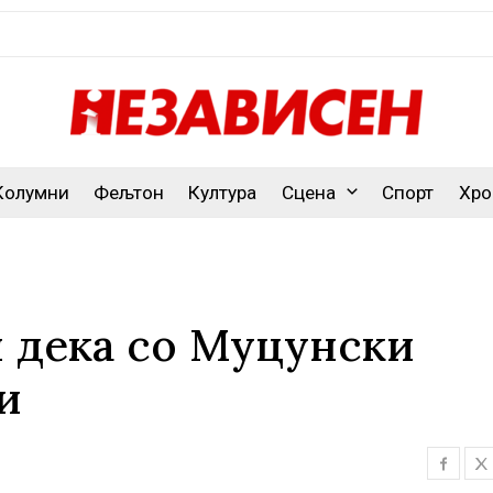
Колумни
Фељтон
Култура
Сцена
Спорт
Хро
 дека со Муцунски
и