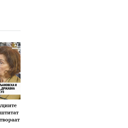
уциите
 штитат
етвораат