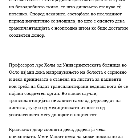
на белодробното ткиво, со што дишењето станува сè
потешко. Според лекарите, состојбата во последниот
период значително се влошила, по што е оценето дека
трансплантацијата е неопходна штом ќе биде достапен
соодветен донор.
Професорот Аре Холм од Универзитетската болница во
Осло изјави дека напредувањето на болеста е сериозно
и дека принцезата е ставена на листата за пациенти
кои треба да бидат трансплантирани веднаш кога ќе се
појави соодветен орган. Во вакви случаи,
трансплантацијата не зависи само од редоследот на
листата, туку и од медицинската итност и од
усогласеноста меѓу донорот и пациентот.
Кралскиот двор соопшти дека, додека ја чека
операцијата, Мете-Марит нема да може нормално да