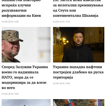
Вашингтон повторно
ЕК: Засега нема извештаи
испраќа клучни
за нелегални преминувања
разузнавачки
од Сеута кон
информации на Киев
континентална Шпанија
06/08/2026 16:08
06/08/2026 15:08
Според Залужни Украина
Украина нападна нафтени
воено го надминала
постројки длабоко на руска
НАТО, мора да се
територија
модернизира за да влезе
06/08/2026 14:08
во него
06/08/2026 15:08