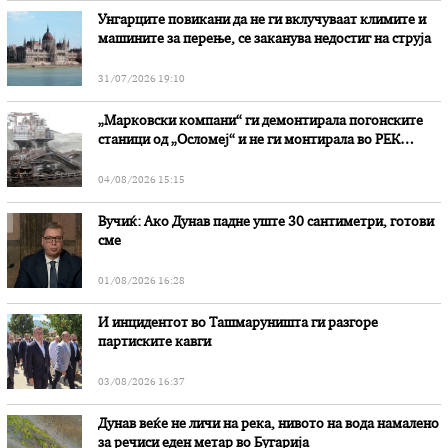
Унгарците повикани да не ги вклучуваат климите и
машините за перење, се заканува недостиг на струја
31/07/2026 19:10
„Марковски компани“ ги демонтирала погонските
станици од „Осломеј“ и не ги монтирала во РЕК
„Битола“, стои во вештачењето на обвинителството
04/08/2026 15:15
Вучиќ: Ако Дунав падне уште 30 сантиметри, готови
сме
01/08/2026 16:28
И инцидентот во Ташмаруништa ги разгоре
партиските кавги
03/08/2026 16:37
Дунав веќе не личи на река, нивото на вода намалено
за речиси еден метар во Бугарија