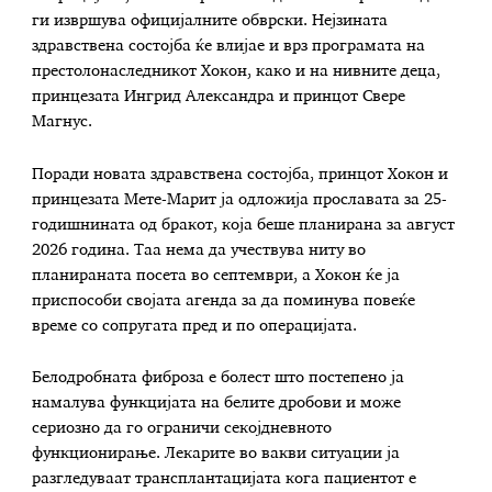
ги извршува официјалните обврски. Нејзината
здравствена состојба ќе влијае и врз програмата на
престолонаследникот Хокон, како и на нивните деца,
принцезата Ингрид Александра и принцот Свере
Магнус.
Поради новата здравствена состојба, принцот Хокон и
принцезата Мете-Марит ја одложија прославата за 25-
годишнината од бракот, која беше планирана за август
2026 година. Таа нема да учествува ниту во
планираната посета во септември, а Хокон ќе ја
приспособи својата агенда за да поминува повеќе
време со сопругата пред и по операцијата.
Белодробната фиброза е болест што постепено ја
намалува функцијата на белите дробови и може
сериозно да го ограничи секојдневното
функционирање. Лекарите во вакви ситуации ја
разгледуваат трансплантацијата кога пациентот е