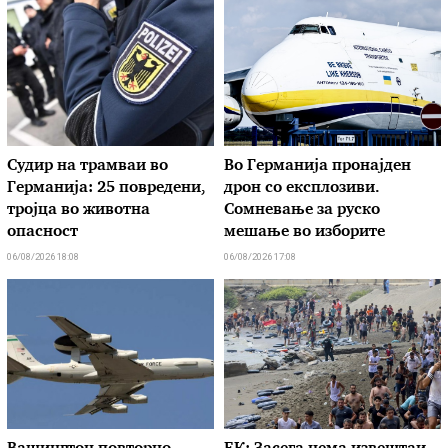
Судир на трамваи во
Во Германија пронајден
Германија: 25 повредени,
дрон со експлозиви.
тројца во животна
Сомневање за руско
опасност
мешање во изборите
06/08/2026 18:08
06/08/2026 17:08