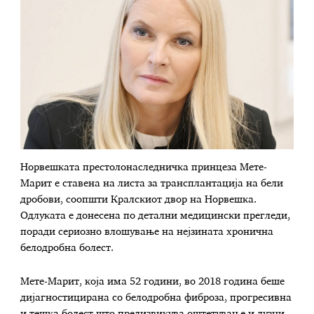
Норвешката престолонаследничка принцеза Мете-
Марит е ставена на листа за трансплантација на бели
дробови, соопшти Кралскиот двор на Норвешка.
Одлуката е донесена по детални медицински прегледи,
поради сериозно влошување на нејзината хронична
белодробна болест.
Мете-Марит, која има 52 години, во 2018 година беше
дијагностицирана со белодробна фиброза, прогресивна
и тешка болест што предизвикува оштетување и лузни