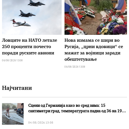
Ловците на НАТО летале
Нова измама се шири во
250 проценти почесто
Русија, „црни вдовици“ се
поради руските авиони
мажат за војници заради
обештетување
06/08/2026 13:08
06/08/2026 13:08
Најчитани
Сцени од Германија како во сред зима: 15
сантиметри град, температурата падна од 36 на 19
степени
04/08/2026 13:08