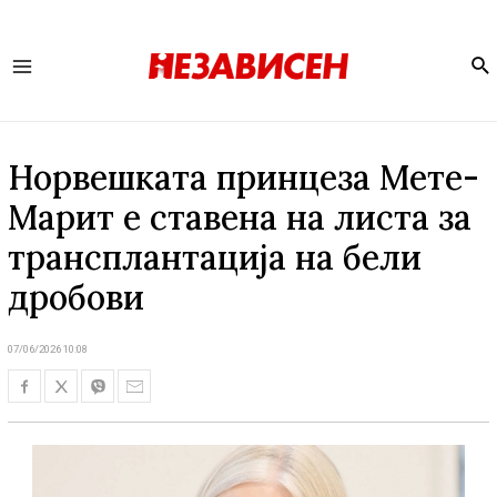
Se
Main
Menu
Норвешката принцеза Мете-
Марит е ставена на листа за
трансплантација на бели
дробови
07/06/2026 10:08