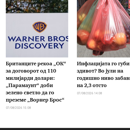
Британците рекоа „ОК“
Инфлацијата го губи
за договорот од 110
здивот? Во јули на
милијарди долари:
годишно ниво забав
„Парамаунт“ доби
на 2,3 отсто
зелено светло да го
07/08/2026 14:08
преземе „Ворнер Брос“
07/08/2026 15:08