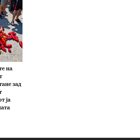
е на
т
тане зад
т
т ја
ната