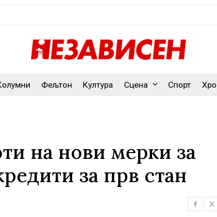
Колумни
Фељтон
Култура
Сцена
Спорт
Хро
ти на нови мерки за
кредити за прв стан