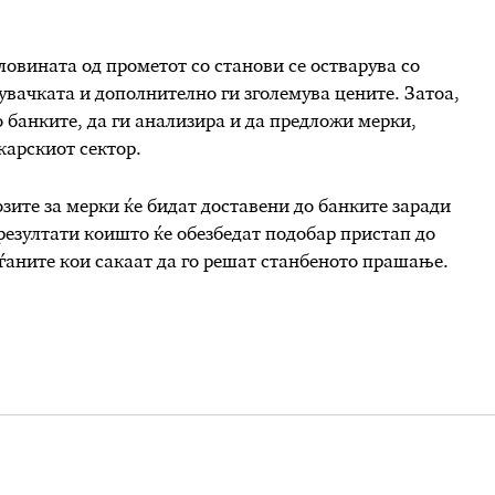
овината од прометот со станови се остварува со
увачката и дополнително ги зголемува цените. Затоа,
 банките, да ги анализира и да предложи мерки,
карскиот сектор.
зите за мерки ќе бидат доставени до банките заради
 резултати коишто ќе обезбедат подобар пристап до
ѓаните кои сакаат да го решат станбеното прашање.