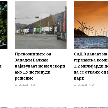
Превозниците од
САД ѝ даваат на
Западен Балкан
германска комп
д
најавуваат нови чекори
1,2 милијарди д
ако ЕУ не понуди
да се откаже од
решение
парк
07/08/2026 16:08
07/08/2026 15:08