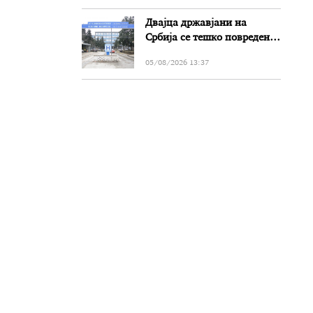
Двајца државјани на
Србија се тешко повредени
во сообраќајката на патот
05/08/2026 13:37
Прилеп-Битола