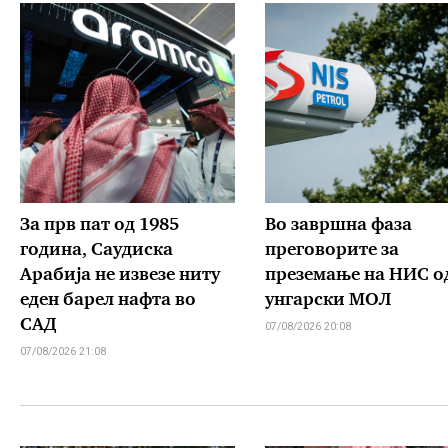
За прв пат од 1985
Во завршна фаза
година, Саудиска
преговорите за
Арабија не извезе ниту
преземање на НИС о
еден барел нафта во
унгарски МОЛ
САД
07/08/2026 20:08
07/08/2026 21:08