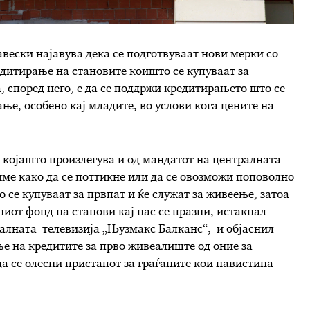
вески најавува дека се подготвуваат нови мерки со
едитирање на становите коишто се купуваат за
, според него, е да се поддржи кредитирањето што се
е, особено кај младите, во услови кога цените на
а којашто произлегува и од мандатот на централната
диме како да се поттикне или да се овозможи поповолно
 се купуваат за првпат и ќе служат за живеење, затоа
ниот фонд на станови кај нас се празни, истакнал
налната телевизија „Њузмакс Балканс“, и објаснил
ње на кредитите за прво живеалиште од оние за
а се олесни пристапот за граѓаните кои навистина