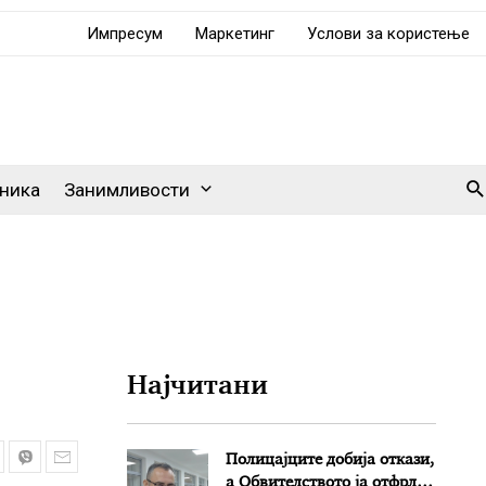
Импресум
Маркетинг
Услови за користење
Se
ника
Занимливости
Најчитани
Полицајците добија откази,
а Обвителството ја отфрли