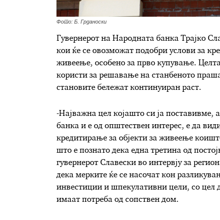
Фото: Б. Грданоски
Гувернерот на Народната банка Трајко Сла
кои ќе се овозможат подобри услови за кр
живеење, особено за прво купување. Целта
користи за решавање на станбеното прашањ
становите бележат континуиран раст.
-Најважна цел којашто си ја поставивме, 
банка и е од општествен интерес, е да ви
кредитирање за објекти за живеење коишто
што е познато дека една третина од постој
гувернерот Славески во интервју за регио
дека мерките ќе се насочат кон разликува
инвестиции и шпекулативни цели, со цел д
имаат потреба од сопствен дом.