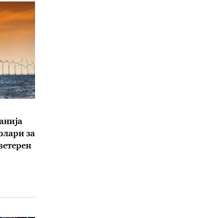
анија
олари за
 ветерен