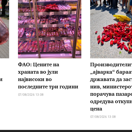
ФАО: Цените на
Производителит
храната во јули
„ајварка“ бараа
и
највисоки во
државата да зас
последните три години
нив, министеро
порачува пазаро
07/08/2026 13:08
одредува откуп
цена
07/08/2026 13:08