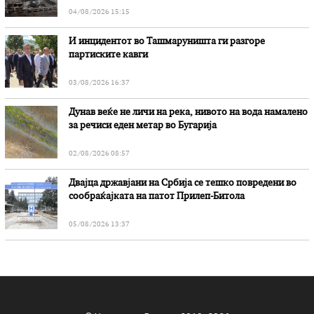
04/08/2026 15:15
И инцидентот во Ташмаруништa ги разгоре
партиските кавги
03/08/2026 16:37
Дунав веќе не личи на река, нивото на вода намалено
за речиси еден метар во Бугарија
02/08/2026 08:57
Двајца државјани на Србија се тешко повредени во
сообраќајката на патот Прилеп-Битола
05/08/2026 13:37