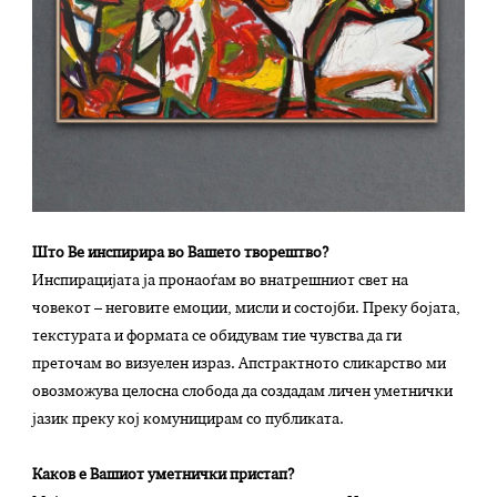
Што Ве инспирира во Вашето творештво?
Инспирацијата ја пронаоѓам во внатрешниот свет на
човекот – неговите емоции, мисли и состојби. Преку бојата,
текстурата и формата се обидувам тие чувства да ги
преточам во визуелен израз. Апстрактното сликарство ми
овозможува целосна слобода да создадам личен уметнички
јазик преку кој комуницирам со публиката.
Каков е Вашиот уметнички пристап?