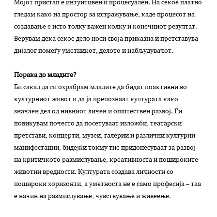
Мојот пристап е интуитивен и процесуален. На секое платно
гледам како на простор за истражување, каде процесот на
создавање е исто толку важен колку и конечниот резултат.
Верувам дека секое дело носи своја приказна и претставува
дијалог помеѓу уметникот, делото и набљудувачот.
Порака до младите?
Би сакал да ги охрабрам младите да бидат поактивни во
културниот живот и да ја препознаат културата како
значаен дел од нивниот личен и општествен развој. Ги
повикувам почесто да посетуваат изложби, театарски
претстави, концерти, музеи, галерии и различни културни
манифестации, бидејќи токму тие придонесуваат за развој
на критичкото размислување, креативноста и пошироките
животни вредности. Културата создава личности со
пошироки хоризонти, а уметноста не е само професија – таа
е начин на размислување, чувствување и живеење.