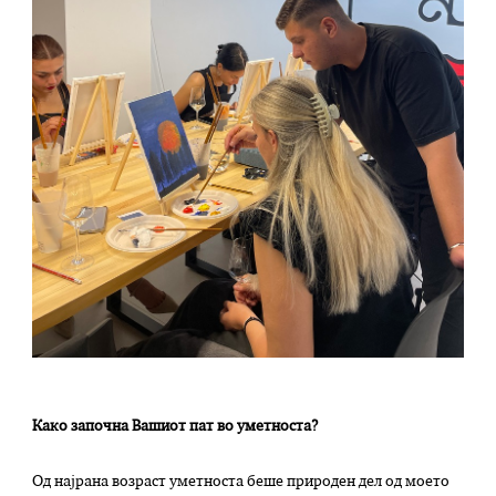
Како започна Вашиот пат во уметноста?
Од најрана возраст уметноста беше природен дел од моето