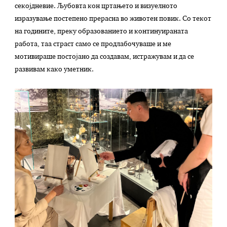
секојдневие. Љубовта кон цртањето и визуелното
изразување постепено прерасна во животен повик. Со текот
на годините, преку образованието и континуираната
работа, таа страст само се продлабочуваше и ме
мотивираше постојано да создавам, истражувам и да се
развивам како уметник.