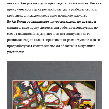
четката, без разлика дали претходно сликале или не. Целта е
преку уметноста да се релаксираат, да ја разбудат својата
креативност и да доживеат едно поинакво искуство.
Во Art Room организираме и курсеви за деца по цртање и
сликање, каде преку систематска работа ги воведуваме во
светот на ликовната уметност, ги поттикнуваме да го
развиваат својот талент, креативното размислување и да ги
продлабочуваат своите знаења од областа на визуелните
уметности.