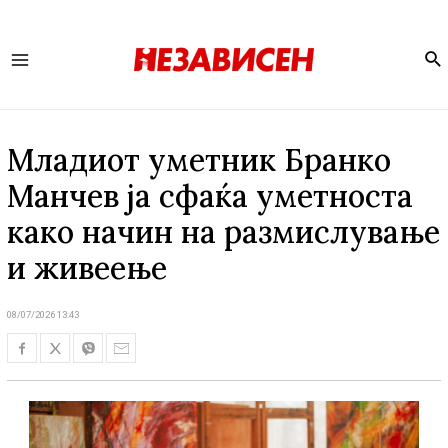
Se
Main
Menu
Младиот уметник Бранко
Манчев ја сфаќа уметноста
како начин на размислување
и живеење
08/07/2026 13:43