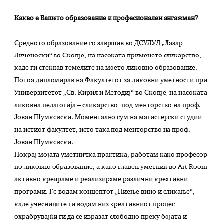
Какво е Вашето образование и професионален ангажман?
Средното образование го завршив во ДСУЛУД „Лазар
Личеноски“ во Скопје, на насоката применето сликарство,
каде ги стекнав темелите на моето ликовно образование.
Потоа дипломирав на Факултетот за ликовни уметности при
Универзитетот „Св. Кирил и Методиј“ во Скопје, на насоката
ликовна педагогија – сликарство, под менторство на проф.
Јован Шумковски. Моментално сум на магистерски студии
на истиот факултет, исто така под менторство на проф.
Јован Шумковски.
Покрај мојата уметничка практика, работам како професор
по ликовно образование, а како главен уметник во Art Room
активно креирамe и реализирамe различни креативни
програми. Го водам концептот „Пиење вино и сликање“,
каде учесниците ги водам низ креативниот процес,
охрабрувајќи ги да се изразат слободно преку бојата и