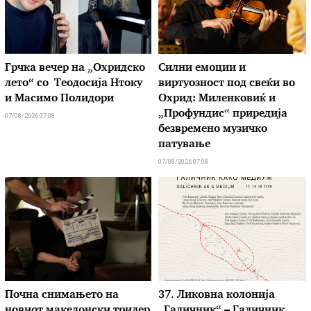
Грчка вечер на „Охридско
Силни емоции и
лето“ со Теодосија Нтоку
виртуозност под свеќи во
и Масимо Полидори
Охрид: Миленковиќ и
„Профундис“ приредија
07/08/2026 07:08
безвремено музичко
патување
07/08/2026 07:08
Почна снимањето на
37. Ликовна колонија
новиот македонски трилер
„Галичник“ – Галичник