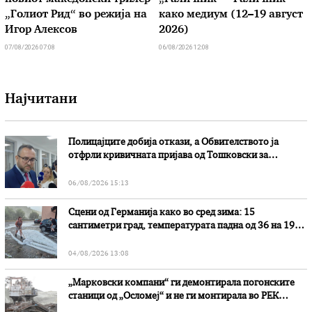
„Голиот Рид“ во режија на
како медиум (12–19 август
Игор Алексов
2026)
07/08/2026 07:08
06/08/2026 12:08
Најчитани
Полицајците добија откази, а Обвителството ја
отфрли кривичната пријава од Тошковски за
наводни злоупотреби
06/08/2026 15:13
Сцени од Германија како во сред зима: 15
сантиметри град, температурата падна од 36 на 19
степени
04/08/2026 13:08
„Марковски компани“ ги демонтирала погонските
станици од „Осломеј“ и не ги монтирала во РЕК
„Битола“, стои во вештачењето на обвинителството