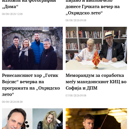
изложба на фотографии
пијано и виолончело
„Дома“
донесе Грчката вечер на
„Охридско лето“
08/08/2026 12:08
08/08/2026 09:08
Ренесансниот хор „Готик
Меморандум за соработка
Војсис“ вечерва на
меѓу македонскиот КИЦ во
програмата на „Охридско
Софија и ДПМ
лето“
07/08/2026 09:08
08/08/2026 08:08