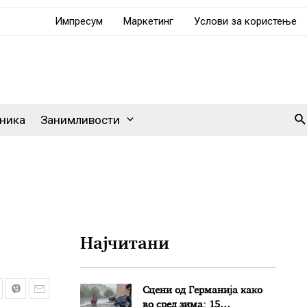
Импресум
Маркетинг
Услови за користење
Se
ника
Занимливости
Најчитани
Сцени од Германија како
во сред зима: 15