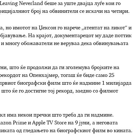
Leaving Neverland беше за уште двајца луѓе кои го
официјалниот број на обвинители се искачи на четири.
 но имотот на Џексон го нарече „атентат на ликот“ и
бјавување. На крајот, документарецот му даде поттик
, и многу обожаватели не веруваа дека обвинувањата
ни, што ќе продолжи да ги зголемува бројките на
рекордот на Опенхајмер, тогаш ќе биде само 25
 првиот биографски филм што ќе надмине 1 милијарда
што ќе го достигне тој рекорд, заедно со филмот
л има некои пречки што треба да ги надмине.
on Prime и Apple TV Store на 9 јуни, а неговата
ликата од гледањето на биографскиот филм во кината.