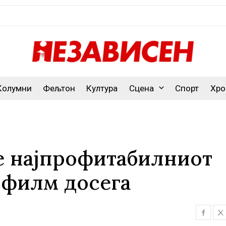
Колумни
Фељтон
Култура
Сцена
Спорт
Хро
е најпрофитабилниот
 филм досега