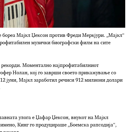
се бореа Мајкл Џексон против Фреди Меркјури. „Мајкл“
профитабилен музички биографски филм на сите
ќе рекорди. Моментално најпрофитабилниот
офер Нолан, кој го заврши своето прикажување со
 12 јуни, Мајкл заработил речиси 912 милиони долари
.
лавната улога е Џафар Џексон, внукот на Мајкл
 имено, Кинг го продуцираше „Боемска рапсодија“,