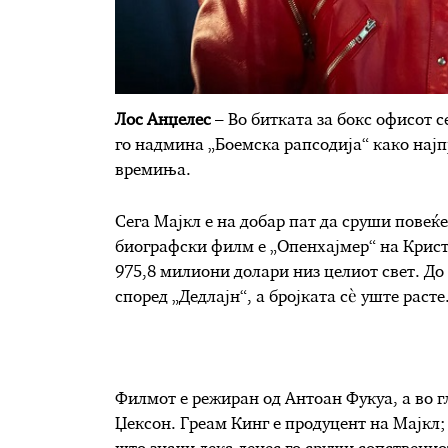
Лос Анџелес
– Во битката за бокс офисот 
го надмина „Боемска рапсодија“ како нај
времиња.
Сега Мајкл е на добар пат да сруши пове
биографски филм е „Опенхајмер“ на Крист
975,8 милиони долари низ целиот свет. До
според „Дедлајн“, а бројката сè уште расте
Филмот е режиран од Антоан Фукуа, а во г
Џексон. Греам Кинг е продуцент на Мајкл;