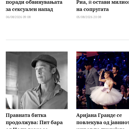
поради обвинувањата
Риа, ѝ остави мили
за сексуален напад
на сопругата
06/08/2026 09:08
05/08/2026 20:08
Правната битка
Аријана Гранде се
продолжува: Пит бара
повлекува од јавнио