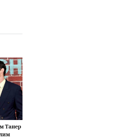
ум Танер
илим