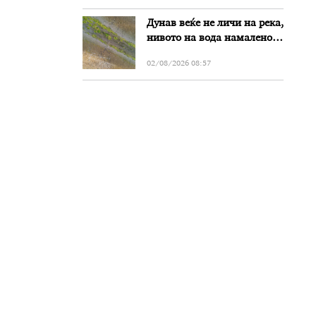
Дунав веќе не личи на река,
нивото на вода намалено
за речиси еден метар во
02/08/2026 08:57
Бугарија