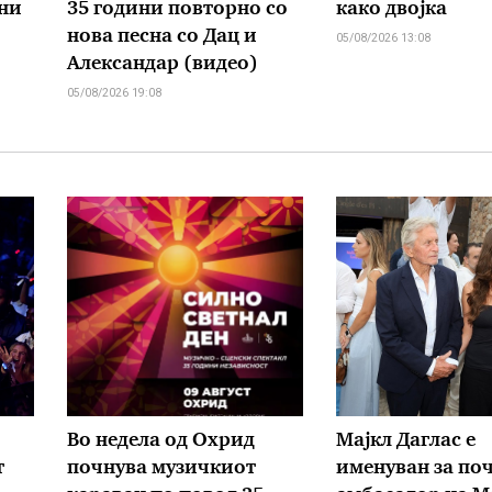
они
35 години повторно со
како двојка
нова песна со Дац и
05/08/2026 13:08
Александар (видео)
05/08/2026 19:08
Во недела од Охрид
Мајкл Даглас е
т
почнува музичкиот
именуван за по