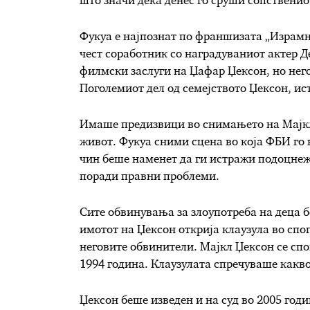
што значи дека денес го сруши сопственио
Фукуа е најпознат по франшизата „Израмну
чест соработник со наградуваниот актер Д
филмски заслуги на Џафар Џексон, но него
Поголемиот дел од семејството Џексон, ист
Имаше предизвици во снимањето на Мајкл
живот. Фукуа сними сцена во која ФБИ го
чин беше наменет да ги истражи подоцнеж
поради правни проблеми.
Сите обвинувања за злоупотреба на деца б
имотот на Џексон открија клаузула во спог
неговите обвинители. Мајкл Џексон се спо
1994 година. Клаузулата спречуваше какво
Џексон беше изведен и на суд во 2005 годи