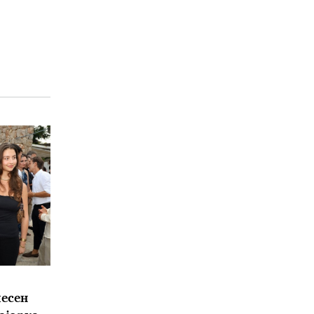
чесен