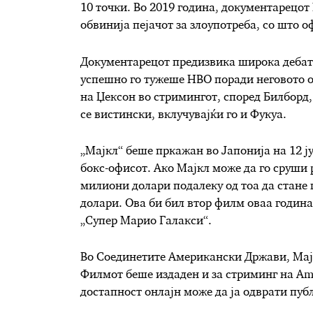
10 точки. Во 2019 година, документарецот 
обвинија пејачот за злоупотреба, со што 
Документарецот предизвика широка дебата,
успешно го тужеше HBO поради неговото о
на Џексон во стримингот, според Билборд
се вистински, вклучувајќи го и Фукуа.
„Мајкл“ беше пркажан во Јапонија на 12 ју
бокс-офисот. Ако Мајкл може да го сруши 
милиони долари подалеку од тоа да стане
долари. Ова би бил втор филм оваа година 
„Супер Марио Галакси“.
Во Соединетите Американски Држави, Мајк
Филмот беше издаден и за стриминг на Amaz
достапност онлајн може да ја одврати пуб