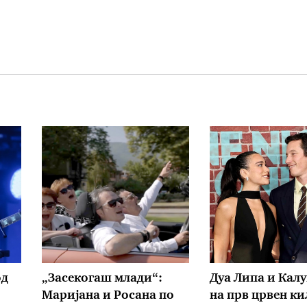
од
„Засекогаш млади“:
Дуа Липа и Кал
Маријана и Росана по
на прв црвен к