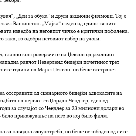
т рекорд.
вач“, „Ден за обука“ и други акциони филмови. Тој е
ензел Вашингтон. „Мајкл“ е еден од единствените
вата изведба на неговиот чичко е критички пофалена.
о така, го одобри неговиот избор на улоги.
, главно контроверзиите на Џексон од реалниот
 нападна ранчот Неверленд бидејќи почетниот трет
ните години на Мајкл Џексон, но беше отстранет
еа отстранети од сценариото бидејќи адвокатите на
одбата на пејачот со Џордан Чендлер, еден од
годи за случајот со Чендлер за 23 милиони долари во
 било прикажување на него во кој било филм.
на за наводна злоупотреба, но беше ослободен од сите