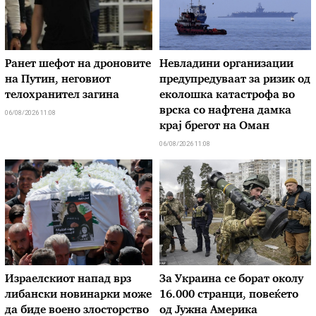
Ранет шефот на дроновите
Невладини организации
на Путин, неговиот
предупредуваат за ризик од
телохранител загина
еколошка катастрофа во
врска со нафтена дамка
06/08/2026 11:08
крај брегот на Оман
06/08/2026 11:08
Израелскиот напад врз
За Украина се борат околу
либански новинарки може
16.000 странци, повеќето
да биде воено злосторство
од Јужна Америка