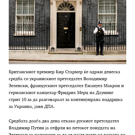
Британскиот премиер Кир Стармер ќе одржи денеска
средба со украинскиот претседател Володимир
Зеленски, францускиот претседател Емануел Макрон и
германскиот канцелар Фридрих Мерц на Даунинг
стрит 10 за да разговараат за континуирана поддршка
за Украина, јави ДПА.
Средбата доаѓа два дена откако рускиот претседател
Владимир Путин ја отфрли во петокот понудата на