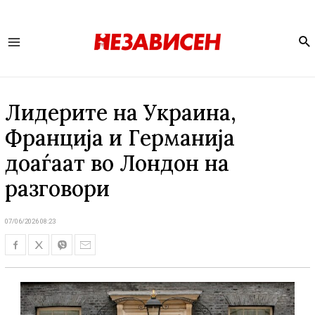
Se
Main
Menu
Лидерите на Украина,
Франција и Германија
доаѓаат во Лондон на
разговори
07/06/2026 08:23