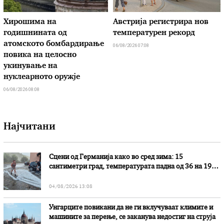
Хирошима на
Австрија регистрира нов
годишнината од
температурен рекорд
атомското бомбардирање
06/08/2026 07:08
повика на целосно
укинување на
нуклеарното оружје
06/08/2026 08:08
Најчитани
Сцени од Германија како во сред зима: 15
сантиметри град, температурата падна од 36 на 19
степени
04/08/2026 13:08
Унгарците повикани да не ги вклучуваат климите и
машините за перење, се заканува недостиг на струја