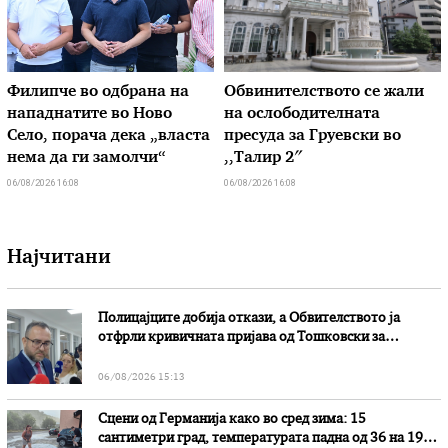
Филипче во одбрана на
Обвинителството се жали
нападнатите во Ново
на ослободителната
Село, порача дека „власта
пресуда за Груевски во
нема да ги замолчи“
,,Талир 2″
06/08/2026 16:08
06/08/2026 16:08
Најчитани
Полицајците добија откази, а Обвителството ја
отфрли кривичната пријава од Тошковски за
наводни злоупотреби
06/08/2026 15:13
Сцени од Германија како во сред зима: 15
сантиметри град, температурата падна од 36 на 19