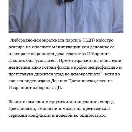
„Либерално-демократската партија (ЛДП) најостро
реагира на опасните манипулации кои деновиве се
пласираат во јавноста дека текстот за Изборниот
законик бил ‘усогласен’. Презентирањето на очигледни
невистини како готови факти е крајно неприфатливо и
претставува директен упад во демократијата“, вели во
својата видео изјава Дејанчо Цветановски, член на
Извршниот одбор на ЛДП.
Ваквите намерни медиумски манипулации, според
Цветановски, се опасни и можат да предизвикаат
сериозни конфликти и поделби во општеството.