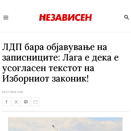
Se
Main
Menu
ЛДП бара објавување на
записниците: Лага е дека е
усогласен текстот на
Изборниот законик!
06/07/2026 12:08