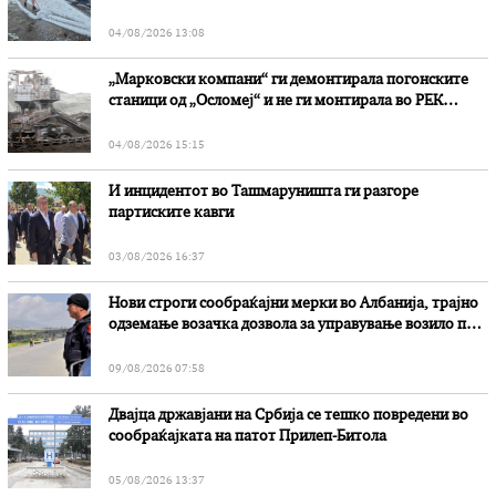
степени
04/08/2026 13:08
„Марковски компани“ ги демонтирала погонските
станици од „Осломеј“ и не ги монтирала во РЕК
„Битола“, стои во вештачењето на обвинителството
04/08/2026 15:15
И инцидентот во Ташмаруништa ги разгоре
партиските кавги
03/08/2026 16:37
Нови строги сообраќајни мерки во Aлбанија, трајно
одземање возачка дозвола за управување возило под
дејство на алкохол и големи парични казни
09/08/2026 07:58
Двајца државјани на Србија се тешко повредени во
сообраќајката на патот Прилеп-Битола
05/08/2026 13:37