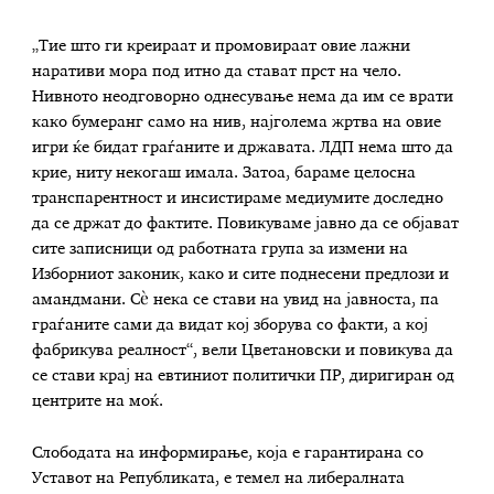
„Тие што ги креираат и промовираат овие лажни
наративи мора под итно да стават прст на чело.
Нивното неодговорно однесување нема да им се врати
како бумеранг само на нив, најголема жртва на овие
игри ќе бидат граѓаните и државата. ЛДП нема што да
крие, ниту некогаш имала. Затоа, бараме целосна
транспарентност и инсистираме медиумите доследно
да се држат до фактите. Повикуваме јавно да се објават
сите записници од работната група за измени на
Изборниот законик, како и сите поднесени предлози и
амандмани. Сè нека се стави на увид на јавноста, па
граѓаните сами да видат кој зборува со факти, а кој
фабрикува реалност“, вели Цветановски и повикува да
се стави крај на евтиниот политички ПР, диригиран од
центрите на моќ.
Слободата на информирање, која е гарантирана со
Уставот на Републиката, е темел на либералната