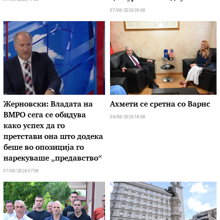
07/08/2026 09:08
Жерновски: Владата на
Ахмети се сретна со Варнс
ВМРО сега се обидува
06/08/2026 18:08
како успех да го
претстави она што додека
беше во опозиција го
нарекуваше „предавство“
07/08/2026 07:08