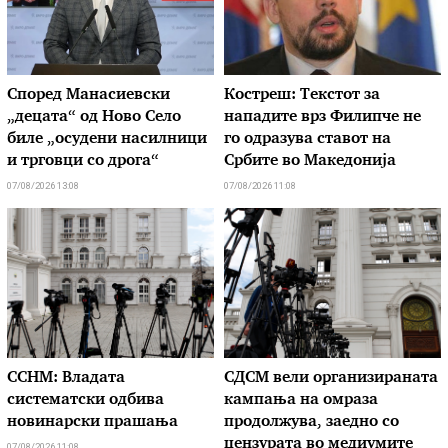
Според Манасиевски
Костреш: Текстот за
„децата“ од Ново Село
нападите врз Филипче не
биле „осудени насилници
го одразува ставот на
и трговци со дрога“
Србите во Македонија
07/08/2026 13:08
07/08/2026 11:08
ССНМ: Владата
СДСМ вели организираната
систематски одбива
кампања на омраза
новинарски прашања
продолжува, заедно со
цензурата во медиумите
07/08/2026 11:08