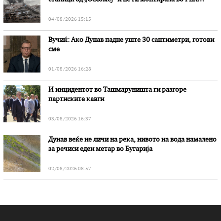
„Битола“, стои во вештачењето на обвинителството
04/08/2026 15:15
Вучиќ: Ако Дунав падне уште 30 сантиметри, готови
сме
01/08/2026 16:28
И инцидентот во Ташмаруништa ги разгоре
партиските кавги
03/08/2026 16:37
Дунав веќе не личи на река, нивото на вода намалено
за речиси еден метар во Бугарија
02/08/2026 08:57