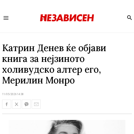
Se
Main
Menu
Катрин Денев ќе објави
книга за нејзиното
холивудско алтер его,
Мерилин Монро
11/05/2026 14:38