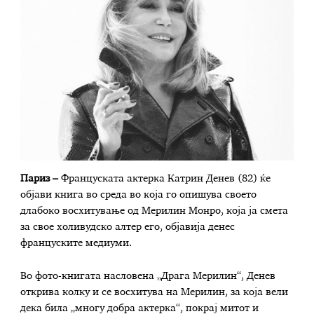
Париз –
Француската актерка Катрин Денев (82) ќе
објави книга во среда во која го опишува своето
длабоко восхитување од Мерилин Монро, која ја смета
за свое холивудско алтер его, објавија денес
француските медиуми.
Во фото-книгата насловена „Драга Мерилин“, Денев
открива колку и се восхитува на Мерилин, за која вели
дека била „многу добра актерка“, покрај митот и