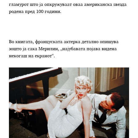
гламурот што ја опкружуваат оваа американска ѕвезда
родена пред 100 години.
Во книгата, француската актерка детално опишува
зошто ја сака Мерилин, „најубавата појава видена
некогаш на екранот“.