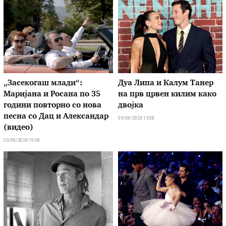
„Засекогаш млади“:
Дуа Липа и Калум Танер
Маријана и Росана по 35
на прв црвен килим како
години повторно со нова
двојка
песна со Дац и Александар
05/08/2026 13:08
(видео)
05/08/2026 19:08