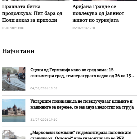
Правната битка
Аријана Гранде се
продолжува: Пит бара од
повлекува од јавниот
Џоли доказ за приходи
живот по турнејата
05/08/2026 13:08
05/08/2026 12:08
Најчитани
Сцени од Германија како во сред зима: 15
сантиметри град, температурата падна од 36 на 19
степени
04/08/2026 13:08
Унгарците повикани да не ги вклучуваат климите и
машините за перење, се заканува недостиг на струја
31/07/2026 19:10
„Марковски компани“ ги демонтирала погонските
станици од „Осломеј“ и не ги монтирала во РЕК