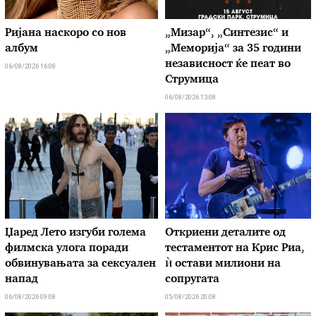
Ријана наскоро со нов
„Мизар“, „Синтезис“ и
албум
„Меморија“ за 35 години
независност ќе пеат во
06/08/2026 16:08
Струмица
06/08/2026 13:08
Џаред Лето изгуби голема
Откриени деталите од
филмска улога поради
тестаментот на Крис Риа,
обвинувањата за сексуален
ѝ остави милиони на
напад
сопругата
06/08/2026 09:08
05/08/2026 20:08