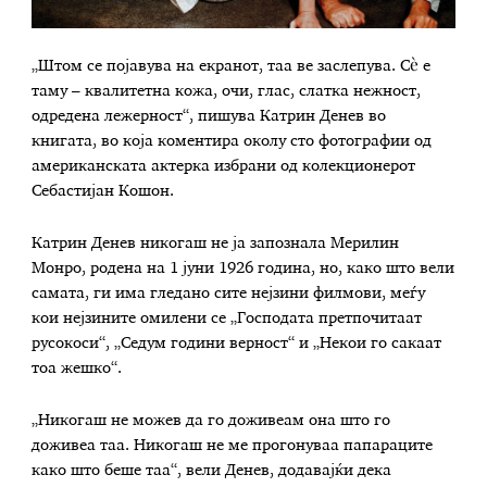
„Штом се појавува на екранот, таа ве заслепува. Сè е
таму – квалитетна кожа, очи, глас, слатка нежност,
одредена лежерност“, пишува Катрин Денев во
книгата, во која коментира околу сто фотографии од
американската актерка избрани од колекционерот
Себастијан Кошон.
Катрин Денев никогаш не ја запознала Мерилин
Монро, родена на 1 јуни 1926 година, но, како што вели
самата, ги има гледано сите нејзини филмови, меѓу
кои нејзините омилени се „Господата претпочитаат
русокоси“, „Седум години верност“ и „Некои го сакаат
тоа жешко“.
„Никогаш не можев да го доживеам она што го
доживеа таа. Никогаш не ме прогонуваа папараците
како што беше таа“, вели Денев, додавајќи дека