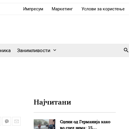
Импресум
Маркетинг
Услови за користење
Se
ника
Занимливости
Најчитани
Сцени од Германија како
во сред зима: 15