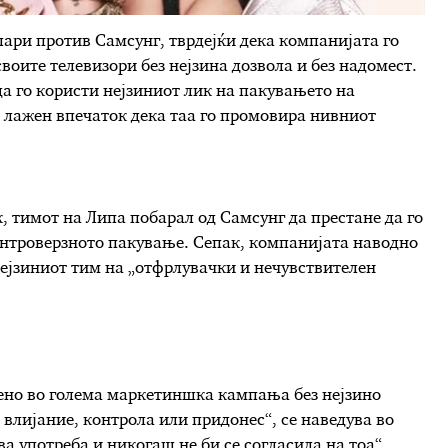
ари против Самсунг, тврдејќи дека компанијата го
своите телевизори без нејзина дозвола и без надомест.
да го користи нејзиниот лик на пакувањето на
и лажен впечаток дека таа го промовира нивниот
 тимот на Липа побарал од Самсунг да престане да го
контроверзното пакување. Сепак, компанијата наводно
 нејзиниот тим на „отфрлувачки и нечувствителен
тено во голема маркетиншка кампања без нејзино
влијание, контрола или придонес“, се наведува во
ва употреба и никогаш не би се согласила на тоа“.