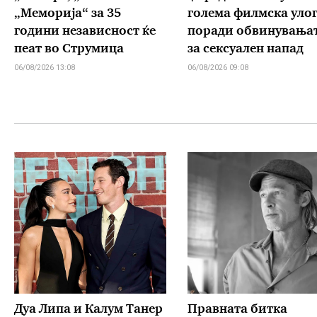
„Меморија“ за 35
голема филмска уло
години независност ќе
поради обвинувања
пеат во Струмица
за сексуален напад
06/08/2026 13:08
06/08/2026 09:08
Дуа Липа и Калум Танер
Правната битка