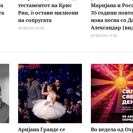
га
тестаментот на Крис
Маријана и Рос
та
Риа, ѝ остави милиони
35 години повт
на сопругата
нова песна со Д
Александар (ви
05/08/2026 20:08
05/08/2026 19:08
Аријана Гранде се
Во недела од Ох