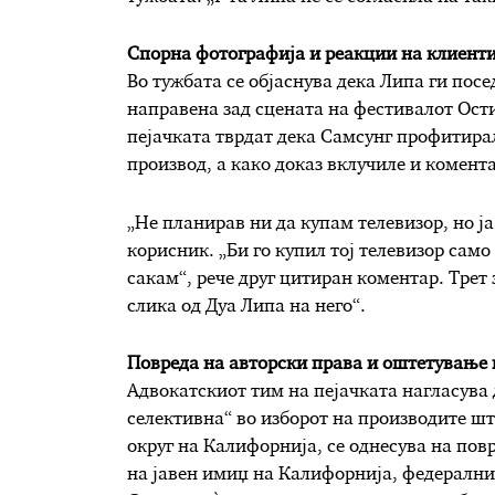
Спорна фотографија и реакции на клиент
Во тужбата се објаснува дека Липа ги посе
направена зад сцената на фестивалот Ост
пејачката тврдат дека Самсунг профитира
производ, а како доказ вклучиле и комент
„Не планирав ни да купам телевизор, но ја
корисник. „Би го купил тој телевизор само
сакам“, рече друг цитиран коментар. Трет 
слика од Дуа Липа на него“.
Повреда на авторски права и оштетување 
Адвокатскиот тим на пејачката нагласува 
селективна“ во изборот на производите ш
округ на Калифорнија, се однесува на пов
на јавен имиџ на Калифорнија, федерални