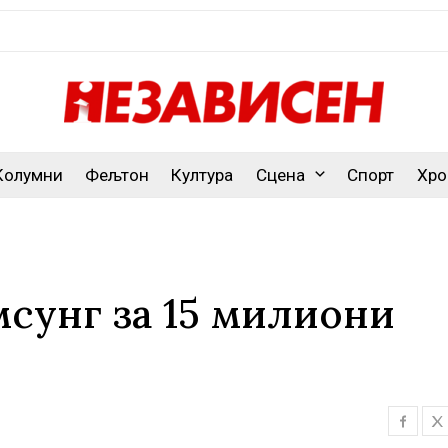
Колумни
Фељтон
Култура
Сцена
Спорт
Хро
мсунг за 15 милиони