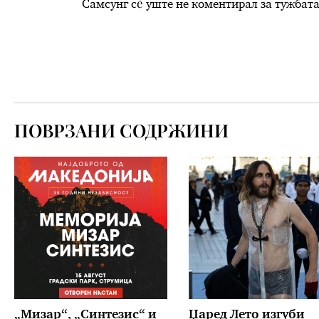
Самсунг сè уште не коментирал за тужбата
ПОВРЗАНИ СОДРЖИНИ
„Мизар“, „Синтезис“ и
Џаред Лето изгуби