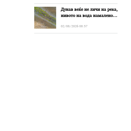
Дунав веќе не личи на река,
нивото на вода намалено
за речиси еден метар во
02/08/2026 08:57
Бугарија