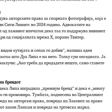
и
дува авторските права за спорната фотографија, која е
ин Сити Лимитс во 2024 година. Адвокатите на
л од лажниот впечаток дека таа го поддржува нивниот
ари од социјалната мрежа X, порано Твитер.
 видов кутијата и сепак го добив“, напиша еден
 затоа што Дуа Липа е на него. Толку сум опседната. Ја
заклучи: „Ако треба да продадете нешто, само ставете
на брендот
дека Липа изградила „премиум бренд“ и дека е „многу
то ги промовира. Тужбата, поднесена во Централниот
реда на авторски права, повреда на Законот за право
от закон Ланхам и повреда на трговска марка.