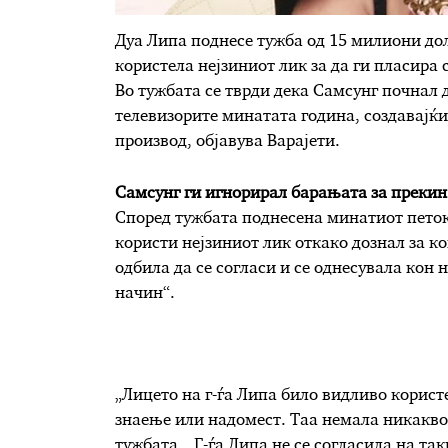
Дуа Липа поднесе тужба од 15 милиони дол
користела нејзиниот лик за да ги пласира 
Во тужбата се тврди дека Самсунг почнал 
телевизорите минатата година, создавајќ
производ, објавува Варајети.
Самсунг ги игнорирал барањата за прекин
Според тужбата поднесена минатиот петок,
користи нејзиниот лик откако дознал за 
одбила да се согласи и се однесувала кон
начин“.
„Лицето на г-ѓа Липа било видливо корис
знаење или надомест. Таа немала никакво 
тужбата. „Г-ѓа Липа не се согласила на так