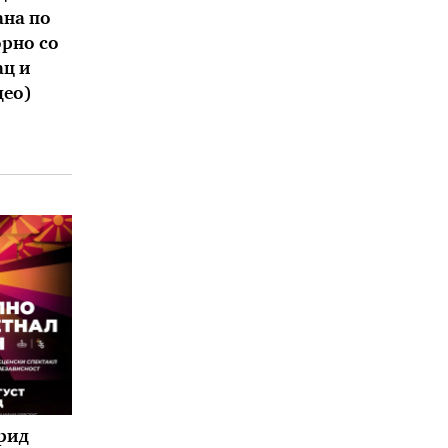
ана по
орно со
ац и
део)
рид